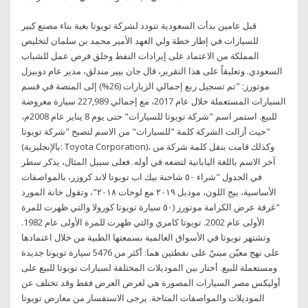
قبل عامين بدأت السعودية تتودد لشركة تويوتا بغية بناء مصنع كبير
للسيارات في إطار خطة ولي العهد الأمير محمد بن سلمان لتخليص
المملكة من الاعتماد على إيرادات النفط وخلق فرص عمل للشباب
السعودي. وتعليقاً على هذا التقرير، قال جان بيير مندلق، مدير عام دوبيزل
موتورز: "تم تسجيل ربع إجمالي الزيارات (26%) إلى المنصة في قسم
السيارات المستعملة خلال عام 2017، مع إجمالي 227,989 سيارة معروضة
للبيع. استمر اسم "شركة تويوتا للسيارات" حتى يوم 8 يناير عام 2008م،
حيث أزالت الشركة كلمة "للسيارات" من الاسم لتصبح "شركة تويوتا"
(بالإنجليزية: Toyota Corporation)، وكذلك قامت بنقل كلمة شركة من
آخر الاسم باللغة اليابانية لتضعه في أوله. فعلى سبيل المثال، يذكر سطر
في الجدول "شراء ٥٠ شاحنة بيك اب تويوتا لاند كروزر، بالمواصفات
الأساسية، بيج اللون، موديل ٢٠١٩ مع لوحات ٢٠١٨"، وتقول خانة المورد
"غرفة عرض الكرامة موتورز (٥٠ سيارة تويوتا كورولا والتي ظهرت للمرة
الأولى عام 2002. تويوتا كامري والتي ظهرت للمرة الأولى عام 1982.
وتشتهر تويوتا في الأسواق العالمية بسمعتها الطبية من خلال اعتمادها
على نهج معيّن مبنيّ على نقطتين هما: أكثر من 5476 سيارة تويوتا جديدة
ومستعملة للبيع. أختار بين الموديلات المختلفة لسيارات تويوتا للبيع على
أوليكس مصر السيارات المصورة هي لغرض العرض فقط وقد تختلف عن
الموديلات والمواصفات المتاحة. يرجى الاستفسار من معارض تويوتا