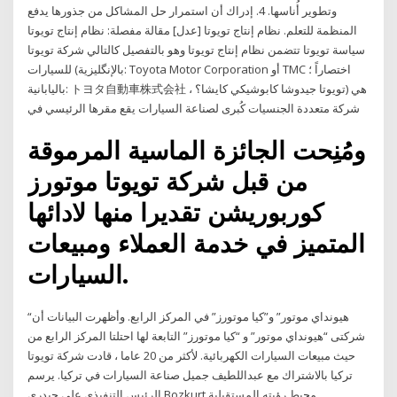
وتطوير أُناسها. 4. إدراك أن استمرار حل المشاكل من جذورها يدفع
المنظمة للتعلم. نظام إنتاج تويوتا [عدل] مقالة مفصلة: نظام إنتاج تويوتا
سياسة تويوتا تتضمن نظام إنتاج تويوتا وهو بالتفصيل كالتالي شركة تويوتا
للسيارات (بالإنگليزية: Toyota Motor Corporation أو TMC اختصاراً ؛
باليابانية: トヨタ自動車株式会社 ، تويوتا جيدوشا كابوشيكي كايشا؟) هي
شركة متعددة الجنسيات كُبرى لصناعة السيارات يقع مقرها الرئيسي في
ومُنِحت الجائزة الماسية المرموقة
من قبل شركة تويوتا موتورز
كوربوريشن تقديرا منها لادائها
المتميز في خدمة العملاء ومبيعات
السيارات.
“هيونداي موتور” و”كيا موتورز” في المركز الرابع. وأظهرت البيانات أن
شركتى “هيونداي موتور” و “كيا موتورز” التابعة لها احتلتا المركز الرابع من
حيث مبيعات السيارات الكهربائية. لأكثر من 20 عاما ، قادت شركة تويوتا
تركيا بالاشتراك مع عبداللطيف جميل صناعة السيارات في تركيا. يرسم
الرئيس التنفيذي علي حيدرى Bozkurt محيط رؤيته المستقبلية.