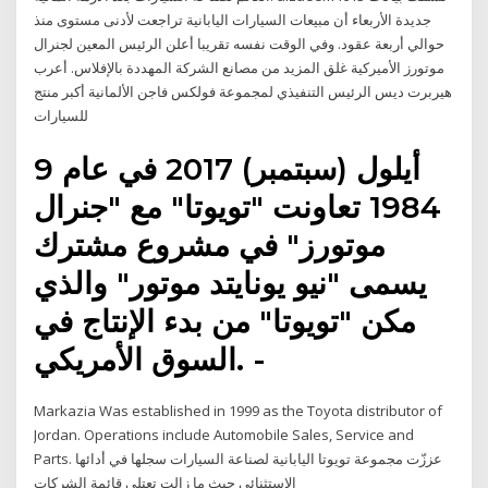
جديدة الأربعاء أن مبيعات السيارات اليابانية تراجعت لأدنى مستوى منذ
حوالي أربعة عقود. وفي الوقت نفسه تقريبا أعلن الرئيس المعين لجنرال
موتورز الأميركية غلق المزيد من مصانع الشركة المهددة بالإفلاس. أعرب
هيربرت ديس الرئيس التنفيذي لمجموعة فولكس فاجن الألمانية أكبر منتج
للسيارات
9 أيلول (سبتمبر) 2017 في عام
1984 تعاونت "تويوتا" مع "جنرال
موتورز" في مشروع مشترك
يسمى "نيو يونايتد موتور" والذي
مكن "تويوتا" من بدء الإنتاج في
السوق الأمريكي. -
Markazia Was established in 1999 as the Toyota distributor of
Jordan. Operations include Automobile Sales, Service and
Parts. عززّت مجموعة تويوتا اليابانية لصناعة السيارات سجلها في أدائها
الاستثنائي حيث ما زالت تعتلي قائمة الشركات