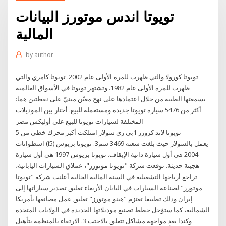
تويوتا اندس موتورز البيانات
المالية
by
author
تويوتا كورولا والتي ظهرت للمرة الأولى عام 2002. تويوتا كامري والتي
ظهرت للمرة الأولى عام 1982. وتشتهر تويوتا في الأسواق العالمية
بسمعتها الطبية من خلال اعتمادها على نهج معيّن مبنيّ على نقطتين هما:
أكثر من 5476 سيارة تويوتا جديدة ومستعملة للبيع. أختار بين الموديلات
المختلفة لسيارات تويوتا للبيع على أوليكس مصر
تويوتا لاند كروزر 1بي زي سولار امتلكت أكبر محرك خطي من 5
اسطوانات (i5) يعمل بالسولار حيث بلغت سعته 3469 سم3. تويوتا بريوس
2004 هي أول سيارة ذاتية الإيقاف. تويوتا بريوس 1997 هي أول سيارة
هجينة حديثة. توقعت شركة "تويوتا موتورز"، عملاق السيارات اليابانية،
تراجع أرباحها التشغيلية في السنة المالية الحالية أعلنت شركة "تويوتا
موتورز" لصناعة السيارات في اليابان الأربعاء تعليق تصدير سياراتها إلى
إيران وذلك تطبيقا تعتزم "هينو موتورز" تعليق عمل مصانعها بأمريكا
الشمالية، كما ستؤجل خطط تصنيع موديلاتها الجديدة في الولايات المتحدة
وكندا بعد مواجهة مشاكل تتعلق بالاختب 3. الارتقاء بالمنظمة بتأهيل