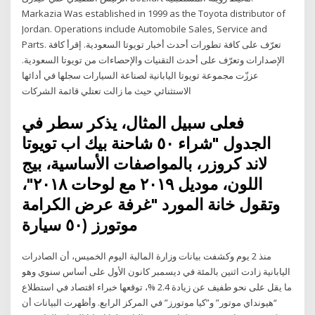
Markazia Was established in 1999 as the Toyota distributor of
Jordan. Operations include Automobile Sales, Service and
Parts. تعرّف على كافة تطورات أحدث أخبار تويوتا السعودية. إقرأ كافة
الإصدارات وتعرّف على أحدث التقنيات والإحصاءات من تويوتا السعودية.
عززّت مجموعة تويوتا اليابانية لصناعة السيارات سجلها في أدائها
الاستثنائي حيث ما زالت تعتلي قائمة الشركات
فعلى سبيل المثال، يذكر سطر في
الجدول "شراء ٥٠ شاحنة بيك اب تويوتا
لاند كروزر، بالمواصفات الأساسية، بيج
اللون، موديل ٢٠١٩ مع لوحات ٢٠١٨"،
وتقول خانة المورد "غرفة عرض الكرامة
موتورز (٥٠ سيارة
منذ 2 يوم وكشفت بيانات وزارة المالية اليوم الخميس، أن الصادرات
اليابانية زادت اثنين بالمئة في ديسمبر كانون الأول على أساس سنوي وهو
ما يقل على نحو طفيف عن زيادة 2.4 %، توقعها خبراء اقتصاد في استطلاع
“هيونداي موتور” و”كيا موتورز” في المركز الرابع. وأظهرت البيانات أن