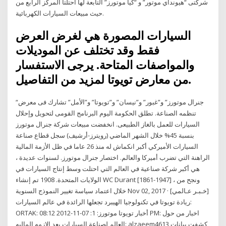
شركتى “هيونداي موتور” و “كيا موتورز” التابعة لها احتلتا المركز الرابع من
حيث مبيعات السيارات الكهربائية.
السيارات المصورة هي لغرض العرض
فقط وقد تختلف عن الموديلات
والمواصفات المتاحة. يرجى الاستفسار
من معارض تويوتا لمزيد من التفاصيل.
“جنرال موتورز” و”غبور” و”نيسان” و”تويوتا” و”الأمل” تشارك فى معرض
تنظمه الصناعة. تطلق الحكومة اليوم البرنامج القومى لتحويل وإحلال
السيارات للعمل بالغاز الطبيعى. انخفضت مبيعات شركة جنرال موتورز
بنسبة 45% خلال الشهر الماضي (رويترز-أرشيف) سجل قطاع صناعة
السيارات الأميركي أكبر انكماش له منذ 26 عاما في ظل الأزمة المالية
الراهنة التي تضرب أميركا والعالم. اختصار جنرال موتورز. لسنوات عديدة ،
هي أكبر شركة صناعية في العالم التي احتلت وسط إنتاج السيارات في
الولايات المتحدة. 1908 تم إنشاء WC Durant [1861-1947] ، ونجح من
خلال اعتماد سياسة تغيير النموذج السنوية Nov 02, 2017 · [خـبـر عـالمي]
ريادة تويوتا في تكنولوجيا الهيبرد تجعلها الرائدة في عالم السيارات:
ORTAK: أخبار تويوتا موتورز: 1: 07-11-2012 08:12 PM: اخبار من حول
العالم لصناعة السيارات بعد الازمه الماليه: alzaeem4613 كشفت بيانات