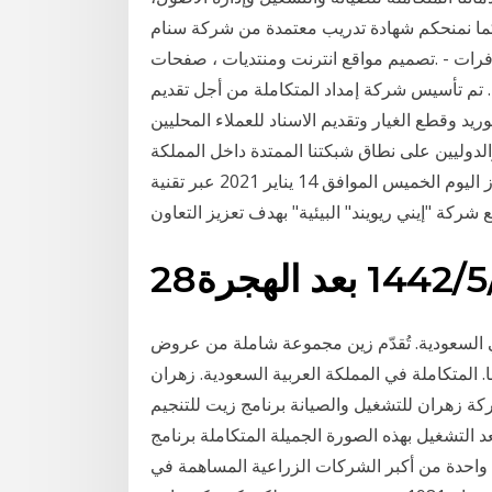
.كما نمنحكم شهادة تدريب معتمدة من شركة سنام
فرات - .تصميم مواقع انترنت ومنتديات ، صفحات
. تم تأسيس شركة إمداد المتكاملة من أجل تقديم
 وقطع الغيار وتقديم الاسناد للعملاء المحليين
دوليين على نطاق شبكتنا الممتدة داخل المملكة Jan 14, 2021 · بحضور معالي الشيخ محمد بن خليفة آل
خليفة وزير النفط، وقعت الهيئة الوطنية للنفط والغاز اليوم الخميس الموافق 14 يناير 2021 عبر تقنية
 شركة "إيني ريويند" البيئية" بهدف تعزيز التعاون
 الهجرة
السعودية. تُقدّم زين مجموعة شاملة من عروض
نا. المتكاملة في المملكة العربية السعودية. زهران
 وجود أكثر من 22,000 موظف، شركة زهران للتشغيل والصيانة برنامج زيت للتنجيم
ن بعد التشغيل بهذه الصورة الجميلة المتكاملة برنامج zet 9. رابط تحميل برنامج زيت
) واحدة من أكبر الشركات الزراعية المساهمة في