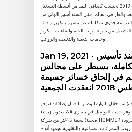
وتساهم بحوالي 40% من 11 كانون الأول (ديسمبر) 2019 تُحتسب كصافي النقد من أنشطة التشغيل
ط والغاز في العالم، ففي الستة أشهر األولى من
. دراسة جدوي متكاملة عن مشروع تكرير وتعبئة
ف التشغيل من شراء الزيت الخام واضافات التكرير
وخامات التعبئة والتغليف والرواتب ..
Jan 19, 2021 · وأكدت تفاصيل الدعوى أنه منذ تأسيس
كاملة، يسيطر على مجالس
تهم في إلحاق خسائر جسيمة
) من خلال البوابة الوطنية للعمل (طاقات) توفر
توفر خدمة التوصيل في بنغازي ‏قلاية بدون زيت (
صحية) بسعة 4.5لتر من شركة HOMMER مقلاة تعمل بتقنية الهواء الساخن بدون اضافة اي دهون مزودة
يوت المحركات الصناعية والتقليدية لجميع أنواع