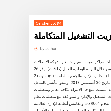
Gershen55394
يت التشغيل المتكاملة
by
author
ت مراكز صيانة السيارات تعلن شركة الاتصالات
 خلال البوابة الوطنية للعمل (طاقات) توفر 26
2 days ago · قضت محكمة القاهرة الاقتصادية، ببطلان كافة قرارات اجتماع مجلس الإدارة والجمعية العامة
غير العادية لشركة صناعات الزيوت المتكاملة، المنعقدة بتاريخ 30 أغسطس 2018، ومحو التأشير بالسجل
 أسمنت ينبع فى الالتزام بكافة معاير ومتطلبات
ات التشغيل والإدارة والمتوافقة مع متطلبات نظم
ومقاييس أنظمة الإدارة العالمية iso 9001 و iso 14001 و ohsas 18001 و أعمال التشغيل والصيانة. نضمن
اتنا المتكاملة للصيانة والتشغيل وإدارة الأصول،