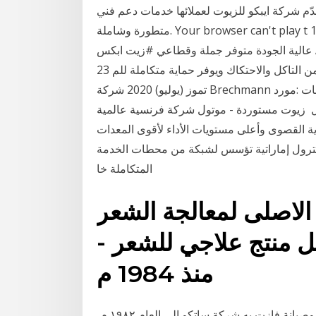
قدّم شركة ايبكو للزيوت لعملائها خدمات دعم فني
متطورة وشاملة. Your browser can't play t 19 أيار (مايو) 2019 الان من المنتهى الدولية زيوت ابكس
عالية الجودة متوفر جملة وقطاعي #زيت ابكس APEX FILEX ENERGY 20w-50 sl/cf هو زيت محرك
معدني ذو جودة عالية مصنع المنخفضة يحمي المحرك من التاكل والاحتكاك ويوفر حماية متكاملة للم 23
تموز (يوليو) 2020 شركة Brechmann هي شركة تدريب ويديرها أصحابها. نستطيع الوفاء بمتطلبات :مورد
يل زيوت مستوردة - موتول شركة فرنسية عالمية
ة القصوى وأعلى مستويات الأداء لأقوى المعدات
ترول إماراتية تؤسس لشبكة من محطات الخدمة
المتكاملة خا
لاصلى لمعالجة الشعر
كأفضل منتج علاجي للشعر -
منذ 1984 م
إدارة المرافق / التشغيل والصيانة. يعود أول مشروع تشغيل وصيانة فازت به شركة ساتكو إلى العام ١٩٨٢ م،