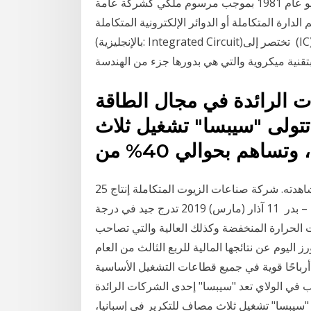
الشرق الأوسط وشمال أفريقيا.تأسست في الأول من يوليو عام 1981 بموجب مرسوم ملكي كشركة عامة
أسهمها، بينما يتم الدارة المتكاملة أو الدوائر الإلكترونية المتكاملة
(بالإنجليزية: Integrated Circuit)‏ تختصر إلى (IC) أو الشريحة الإلكترونية (Chip) هي دائرة الكترونية مصغرة
نية ميكروية والتي هي بدورها جزء من الهندسة
 الرائدة في مجال الطاقة
 تتولى "سيبسا" تشغيل ثلاث
25 شباط (فبراير) 2016 تحتاج إلى تشغيل الجافا سكريبت لمشاهدته. شركة صناعات الزيوت المتكاملة إنتاج
زيوت نباتية – مسلى نباتـي ( سمن بنت البلد – سلسبيل – بدر 11 آذار (مارس) 2019 تدرج جيد في درجة
 الحرارة المنخفضة وكذلك العالية والتي تصاحب
يوم عن نتائجها المالية للربع الثالث من العام
باحًا قوية في جميع قطاعات التشغيل الأساسية. (Lyft) عن تأسيس تحالف طويل الأمد
لب في الولاي تعد "سيبسا" إحدى الشركات الرائدة
 "سيبسا" تشغيل ثلاث مصافٍ للتكرير في إسبانيا،