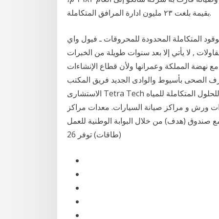
بقيمة بلغت ٢٣ مليون ادارة المرافق المتكاملة.
لمتكاملة المحدودة للمحروقات ـ فيول واي www.7plus.com.sa +966-1149227495 كلمة
اولات , لا يأتي إلا بعد سنوات طويلة من الخبرات
ا مع نهضة المملكة وعمرانها ولأن قطاع الإنشاءات
ف الصحى بأسيوط والوادى الجديد فريق المكتب
الاستشارى Tetra Tech لبحث آليات تنفيذ مشروع الدعم الفنى للحلول المتكاملة للمياه (IWSS)والممول
معدات ورش و مراكز صيانة السيارات. معدات مراكز
مع صندوق (هدف) من خلال البوابة الوطنية للعمل
(طاقات) توفر 26