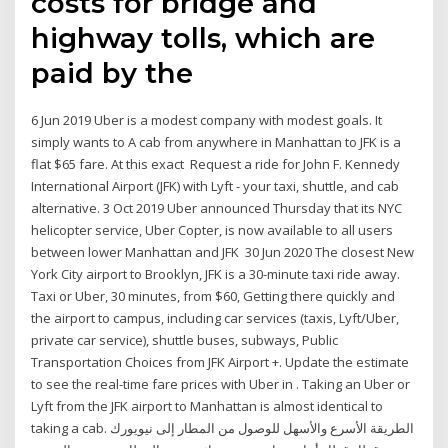
costs for bridge and
highway tolls, which are
paid by the
6 Jun 2019 Uber is a modest company with modest goals. It
simply wants to A cab from anywhere in Manhattan to JFK is a
flat $65 fare. At this exact Request a ride for John F. Kennedy
International Airport (JFK) with Lyft - your taxi, shuttle, and cab
alternative. 3 Oct 2019 Uber announced Thursday that its NYC
helicopter service, Uber Copter, is now available to all users
between lower Manhattan and JFK 30 Jun 2020 The closest New
York City airport to Brooklyn, JFK is a 30-minute taxi ride away.
Taxi or Uber, 30 minutes, from $60, Getting there quickly and
the airport to campus, including car services (taxis, Lyft/Uber,
private car service), shuttle buses, subways, Public
Transportation Choices from JFK Airport +. Update the estimate
to see the real-time fare prices with Uber in . Taking an Uber or
Lyft from the JFK airport to Manhattan is almost identical to
taking a cab. الطريقة الأسرع والأسهل للوصول من المطار إلى نيويورك