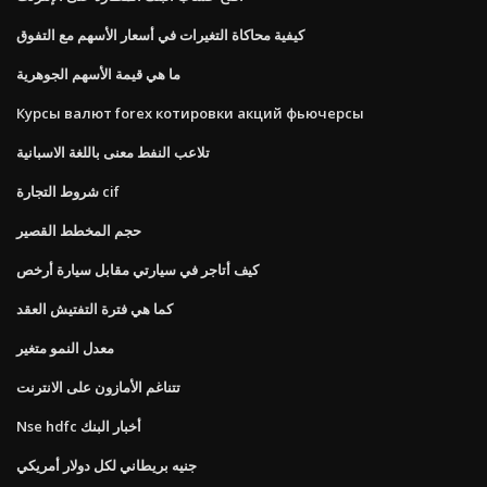
كيفية محاكاة التغيرات في أسعار الأسهم مع التفوق
ما هي قيمة الأسهم الجوهرية
Курсы валют forex котировки акций фьючерсы
تلاعب النفط معنى باللغة الاسبانية
شروط التجارة cif
حجم المخطط القصير
كيف أتاجر في سيارتي مقابل سيارة أرخص
كما هي فترة التفتيش العقد
معدل النمو متغير
تتناغم الأمازون على الانترنت
Nse hdfc أخبار البنك
جنيه بريطاني لكل دولار أمريكي