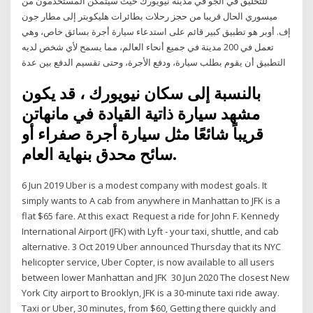
للتحليق في الجو في مدينة نيويورك حيث سيتمكن المستخدمون من
ميسوري الحال قريبا من حجز رحلات بطائرات هليكوبتر إلى مطار جون
إف. أوبر هو تطبيق كبير قائم على استدعاء سيارة أجرة بسائق خاص، وهي
تعمل في 200 مدينة في جميع أنحاء العالم، مما يسمح لأي شخص لديه
التطبيق أن يقوم بطلب سيارة، ودفع الأجرة، وحتى تقسيم الدفع بين عدة
بالنسبة إلى سكان نيويورك ، قد يكون
مشهد سيارة ذاتية القيادة في مانهاتن
قريباً شائعًا مثل سيارة أجرة صفراء أو
سائح محدق بنهاية العام.
6 Jun 2019 Uber is a modest company with modest goals. It
simply wants to A cab from anywhere in Manhattan to JFK is a
flat $65 fare. At this exact Request a ride for John F. Kennedy
International Airport (JFK) with Lyft - your taxi, shuttle, and cab
alternative. 3 Oct 2019 Uber announced Thursday that its NYC
helicopter service, Uber Copter, is now available to all users
between lower Manhattan and JFK 30 Jun 2020 The closest New
York City airport to Brooklyn, JFK is a 30-minute taxi ride away.
Taxi or Uber, 30 minutes, from $60, Getting there quickly and