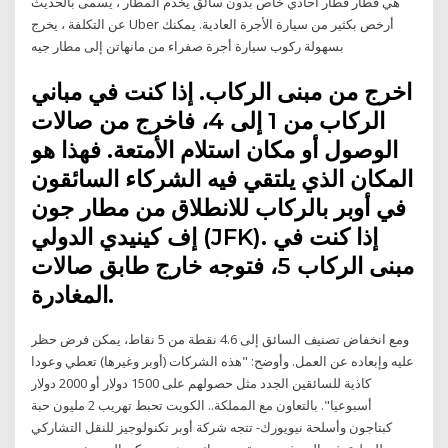
هي قطار قطار أحادي خاص بدون سائق يخدم المطار ، يسمى بالحديث
عن التكلفة ، يخرج Uber أرخص بكثير من سيارة الأجرة العادية. يمكنك
بسهولة ركوب سيارة أجرة صفراء من مانهاتن إلى مطار جيه
اخرج من مبنى الركاب. إذا كنت في مباني
الركاب من 1 إلى 4، فاخرج من صالات
الوصول أو مكان استلام الأمتعة. فهذا هو
المكان الذي يلتقي فيه الشركاء السائقون
في أوبر بالركاب للانطلاق من مطار جون
إف كينيدي الدولي (JFK). إذا كنت في
مبنى الركاب 5، فتوجه خارج طابق صالات
المغادرة.
ومع انخفاض تصنيف السائق إلى 4.6 نقطة من 5 نقاط، يمكن فرض حظر
عليه وإبعاده عن العمل. وأوضح: "هذه الشركات (أوبر وغيرها) تعطي وعودا
كاذية للسائقين الجدد مثل حصولهم على 1500 دولار أو 2000 دولار
أسبوعيا". بالتعاون مع المملكة.. الكويت تحبط تهريب 2 مليون حبة
كبتاجون وأسلحة نيويورك- تتجه شركة أوبر تكنولوجيز للنقل التشاركي