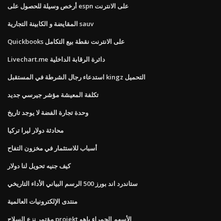
أرخص وسيلة للحصول على espn على الانترنت
المقايضة و الكابينة التجارية sauv
Quickbooks على الانترنت نقطة بيع التكامل
Livechart.me دائرة الرقابة الداخلية
استدعاء رجال الشرطة في المستقبل kingz التحميل
تكلفة المعيشة مؤشر جيرسي جديد
وحدة تجارة الفضة لا يوجد تاريخ
محادثة دولار ليرا تركيا
أسباب للاستثمار في مخزون التفاح
كيف جنيه تحويل لنا دولار
ستاندرد اند بورز 500 الرسم البياني الأداء التاريخي
منتدى الإلكترونيات العالمية
مؤتمر نزع السلاح projekt الأسهم الحمراء ياهو