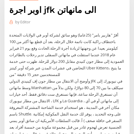
اوبر اجرة jfk الى مانهاتن
by
Editor
أقرّ "هاربير بامر" (25عاما) وهو سائق لشركة أوبر في الولايات المتحدة
باختطاف راكبة كانت نائمة خلال الرحلة، بعد أن قطع بها أكثر من 100
كيلومتر بعيدا عن وجهتها لزيادة أجرة الرحلة.الحادث وقع يوم 21 فبراير
عام 2018 عندما استقلت في مانهاتن السفلى تدير رحلات بالطائرات
العمودية إلى مطار جون كنيدي مقابل 200 دولار للرحلة. ظهرت حتى خدمة
التحاضن في عشرات المدن عبر شركة أوبر كيتنز Uber Kittens، ما يتيح
للمستخدمين حجز 15 دقيقة "من
وأوضح أن الانتقال من مطار جون إف كينيدي الدولي JFK في نيويورك إلى
وسط مانهاتن Manhattan سيكلف ما بين 70 إلى 80 دولارًا، ولكن بدلاً من
أن تستغرق الرحلة ساعة، فإنها تستغرق ست دقائق فقط. أحد خيارات
الانتقال من مطار نيويورك ، LFK و La Guardia ، إلى مانهاتن أو في أي
مكان آخر في المدينة ، هو استخدام خدمة الشاحنة المشتركة المعروفة
باسم Shuttle. على وجه التحديد ، يوفر لك خدمة النقل المكوكية إمكانية
السفر في حافلة صحف ) آ. قالت السلطات الأمريكية ان سائق أوبر يمني
الجنسية تعرض لهجوم غادر من قبل مجموعة مكونة من خمسة أفراد بعد
قيامه بتوصيلهم، وأدى الهجوم إلى دخوله حالة غيبوبة. قال مسؤولون إن