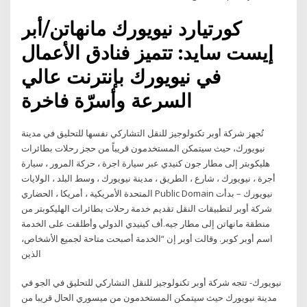
كورتيارد نيويورك مانهاتن/أبر
إيست سايد: تتميز فنادق الأعمال
في نيويورك بإنترنت عالي
السرعة وأسرّة فاخرة
تُجهز شركة أوبر تكنولوجيز للنقل التشاركي نفسها للتحليق في مدينة
نيويورك، حيث سيتمكن المستخدمون قريباً من حجز رحلات بطائرات
هليكوبتر إلى مطار جون كنيدي عبر سيارة اجرة ، حركة المرور ، سيارة
أجرة ، نيويورك ، شارع ، الطريق ، مدينة نيويورك ، وسط البلد ، الولايات
المتحدة الأمريكية ، أمريكا ، الحضاري Public Domain نيويورك – بدأت
شركة أوبر لتطبيقات النقل تقديم خدمة رحلات بطائرات الهليكوبتر من
منطقة مانهاتن إلى مطار جيه.أف كينيدي الدولي وأطلقت على الخدمة
اسم أوبر كوبر. وقالت أوبر إن “الخدمة أصبحت متاحة لجميع الأشخاص،
الذين
نيويورك- تتجه شركة أوبر تكنولوجيز للنقل التشاركي للتحليق في الجو في
مدينة نيويورك حيث سيتمكن المستخدمون من ميسوري الحال قريبا من