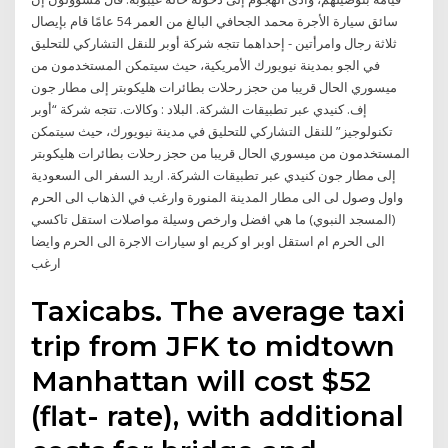
سائق سيارة الأجرة محمد الجحافي البالغ من العمر 54 عامًا قام بإيصال
ثلاثة رجال وامرأتين - إحداهما تتجه شركة أوبر للنقل التشاركي للتحليق
في الجو بمدينة نيويورك الأمريكية، حيث سيتمكن المستخدمون من
ميسوري الحال قريبا من حجز رحلات بطائرات هليكوبتر إلى مطار جون
إف. كنيدي عبر تطبيقات الشركة. البلاد : وكالات. تتجه شركة “أوبر
تكنولوجيز” للنقل التشاركي للتحليق في مدينة نيويورك، حيث سيتمكن
المستخدمون من ميسوري الحال قريبا من حجز رحلات بطائرات هليكوبتر
إلى مطار جون كنيدي عبر تطبيقات الشركة. اريد السفر الى السعودية
واول وصول لى الى مطار المدينة المنورة وارغب في الذهاب الى الحرم
(المسجد النبوي) ما هي افضل وارخص وسيلة مواصلات استقل تاكسي
الى الحرم ام استقل اوبر او كريم او سيارات الاجرة الى الحرم وايضا
ارغب
Taxicabs. The average taxi
trip from JFK to midtown
Manhattan will cost $52
(flat- rate), with additional