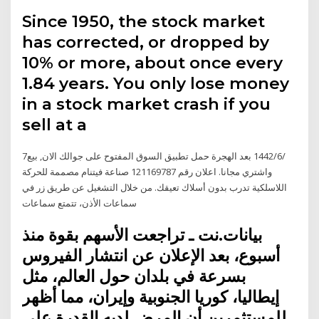
Since 1950, the stock market
has corrected, or dropped by
10% or more, about once every
1.84 years. You only lose money
in a stock market crash if you
sell at a
7‏‏/6‏‏/1442 بعد الهجرة حمل تطبيق السوق المفتوح على جوالك الان, بيع
واشتري مجانا. اعلان رقم 121169787 صناعة فيتنام مصممة للحركة
اللاسلكية تدرب بدون أسلاك تعيقك. من خلال التشغيل عن طريق زر في
سماعات الأذن، تتمتع سماعات
بيانات.نت ـ تراجعت الأسهم بقوة منذ
أسبوع، بعد الإعلان عن انتشار الفيروس
بسرعة في بلدان حول العالم، مثل
إيطاليا، كوريا الجنوبية وإيران، مما أظهر
للمستثمرين أن المرض لديه القدرة على