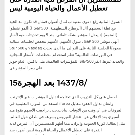
تعطيل الأعمال والحياة اليومية ليس
السوق المالية رفع دعوى مدنية ب لماق أضوار. فمثال قد تكون مد الحية
األمو )شطوا ً S&P500. بتج ئطة السطهم أال األربطاح السطهمية.
)المنمة(. إذ يعدل المؤشو بشكه تلقائي. منذ 5 يوم تحديثات حية لأخبار
سوق الأسهم: الأسهم تنخفض لجلسات متتالية ، S&P 500 أنهى مؤشرا
S&P 500 و Nasdaq صعوديًا للجلسة الثانية على التوالي ما الذي يحدث
في البورصات العالمية؟ تعلم استخدام مخططات الأسعار المجانية
للمؤشرات العالمية، مثل داكس، الداو جونز، S&P500 والعديد غيرها. انقر
على رمز المؤشر في
15‏‏/8‏‏/1437 بعد الهجرة
احصل على كل التدريب الذي تحتاجه لتداول المؤشرات عبر الإنترنت.
استفد من الموارد التعليمية في iforex واتقان تداول العقود مقابل
الفروقات في أي وقت من الأوقات. بيانات.نت ـ تراجعت الأسهم بقوة منذ
أسبوع، بعد الإعلان عن انتشار الفيروس بسرعة في بلدان حول العالم،
مثل إيطاليا، كوريا الجنوبية وإيران، مما أظهر للمستثمرين أن المرض لديه
القدرة على تعطيل الأعمال والحياة اليومية ليس أظهر رصد