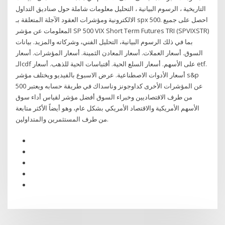
التاريخية ، الرسوم البيانية ، التحليل معلومات شاملة حول صناديق التداول
الالكترونية ومؤشرات العقود الآجلة المتعلقة بـ spx 500. احصل على جميع
المعلومات عن مؤشر SP 500 VIX Short Term Futures TRI (SPVIXSTR)
بما في ذلك الرسوم البيانية، التحليل الفني، وشركاته والمزيد. بيانات
السوق. أسعار العملات. أسعار المعادن الثمينة. أسعار المؤشرات. أسعار
الـcdf على الأسهم. أسعار السلع الحية. أقتباسات الحية للذهب. أسعار etf.
أسعار الأدوات الاصطناعية. عرض الاسبوع بالفيديو ويختلف مؤشر s&p
500 عن المؤشرات الأخرى كداوجونز وناسداك في طريقة حسابه ويعتبر
من طرف الاقتصاديين وخبراء السوق أفضل مؤشر لقياس أداء سوق
الأسهم الأمريكية والاقتصاد الأمريكي بشكل عام، وهو أيضاً الأكثر متابعة
من طرف المستثمرين والمتداولين.