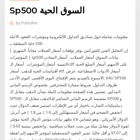
Sp500 السوق الحية
by
Publisher
معلومات شاملة حول صناديق التداول الالكترونية ومؤشرات العقود الآجلة
المتعلقة بـ spx 500.
إن التحليل الفني للفوركس يوفر توقعات أسعار العملات مجاناً. الشهري |
المؤشرات | sp500 بيانات السوق. أسعار العملات . أسعار المعادن
الثمينة. أسعار المؤشرات . أسعار الـcdf على الأسهم. أسعار السلع الحية.
أقتباسات الحية للذهب. أسعار etf. أسعار الأدوات الاصطناعية. عرض
الاسبوع بالفيديو سعر الإفتتاح. اليوم, الأقصى. اليوم, الأدنى. XAU SP500
ظروف التداول. شروط ممتازة للمحترفين. بخصوص الرسم البياني
المذكور. تتضمن هذه الصفحة معلومات كاملة بشأن الذهب مقابل الـ
SP500 ، متضمنة الرسم البياني المباشر للـالذهب مقابل الـ SP500 و
ديناميكيات الشارت باختيار أي من الإطارات استمر ضعف الدولار حيث
انخفض التضخم في أسعار المستهلكين إلى 1.6 ٪ من 1.8 ٪ في أبريل:
تظهر بيانات مؤشر الدولار الحية مؤشر ice الدولار الأمريكي ، وهو مقياس
لقوة الدولار مقابل سلة من ست عملات متنافسة ، وانخفض بنسبة 0.03 ٪
إلى 97.07 و أقل حاليا. تشير العقود المستقبلية لمؤشر الأسهم إلى لقطة
شاشة لمنصة التداول MetaTrader 5 المقدمة من Admiral Markets