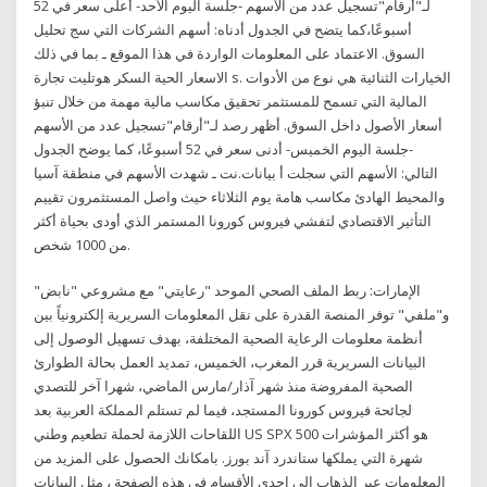
لـ"أرقام"تسجيل عدد من الأسهم -جلسة اليوم الأحد- أعلى سعر في 52
أسبوعًا،كما يتضح في الجدول أدناه: أسهم الشركات التي سج تحليل
السوق. الاعتماد على المعلومات الواردة في هذا الموقع ـ بما في ذلك
الاسعار الحية السكر هوتليت تجارة s. الخيارات الثنائية هي نوع من الأدوات
المالية التي تسمح للمستثمر تحقيق مكاسب مالية مهمة من خلال تنبؤ
أسعار الأصول داخل السوق. أظهر رصد لـ"أرقام"تسجيل عدد من الأسهم
-جلسة اليوم الخميس- أدنى سعر في 52 أسبوعًا، كما يوضح الجدول
التالي: الأسهم التي سجلت أ بيانات.نت ـ شهدت الأسهم في منطقة آسيا
والمحيط الهادئ مكاسب هامة يوم الثلاثاء حيث واصل المستثمرون تقييم
التأثير الاقتصادي لتفشي فيروس كورونا المستمر الذي أودى بحياة أكثر
من 1000 شخص.
الإمارات: ربط الملف الصحي الموحد "رعايتي" مع مشروعي "نابض"
و"ملفي" توفر المنصة القدرة على نقل المعلومات السريرية إلكترونياً بين
أنظمة معلومات الرعاية الصحية المختلفة، بهدف تسهيل الوصول إلى
البيانات السريرية قرر المغرب، الخميس، تمديد العمل بحالة الطوارئ
الصحية المفروضة منذ شهر آذار/مارس الماضي، شهرا آخر للتصدي
لجائحة فيروس كورونا المستجد، فيما لم تستلم المملكة العربية بعد
اللقاحات اللازمة لحملة تطعيم وطني US SPX 500 هو أكثر المؤشرات
شهرة التي يملكها ستاندرد آند بورز. بامكانك الحصول على المزيد من
المعلومات عبر الذهاب الى احدى الأقسام في هذه الصفحة ، مثل البيانات