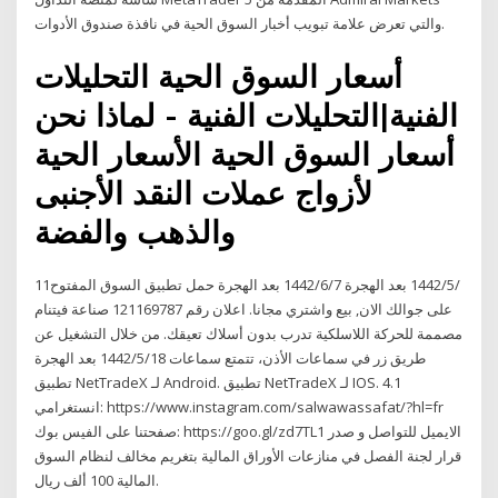
والتي تعرض علامة تبويب أخبار السوق الحية في نافذة صندوق الأدوات.
أسعار السوق الحية التحليلات
الفنية|التحليلات الفنية - لماذا نحن
أسعار السوق الحية الأسعار الحية
لأزواج عملات النقد الأجنبى
والذهب والفضة
11‏‏/5‏‏/1442 بعد الهجرة 7‏‏/6‏‏/1442 بعد الهجرة حمل تطبيق السوق المفتوح
على جوالك الان, بيع واشتري مجانا. اعلان رقم 121169787 صناعة فيتنام
مصممة للحركة اللاسلكية تدرب بدون أسلاك تعيقك. من خلال التشغيل عن
طريق زر في سماعات الأذن، تتمتع سماعات 18‏‏/5‏‏/1442 بعد الهجرة
تطبيق NetTradeX لـ Android. تطبيق NetTradeX لـ IOS. 4.1
انستغرامي: https://www.instagram.com/salwawassafat/?hl=fr
صفحتنا على الفيس بوك: https://goo.gl/zd7TL1 الايميل للتواصل و صدر
قرار لجنة الفصل في منازعات الأوراق المالية بتغريم مخالف لنظام السوق
المالية 100 ألف ريال.