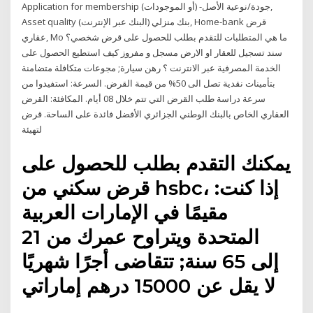
Application for membership جودة/نوعية الأصل- (أو الموجودات),
Asset quality بنك منزلي (البنك عبر الإنترنت), Home-bank قرض
عقاري, Mo ما هي المتطلبات للتقدم بطلب للحصول على قرض شخصي؟
سند تسجيل للعقار او الارض مسجل و مفروز كيف استطيع الحصول على
الخدمة المصرفية عبر الانترنت ؟ رهن سيارة; مجوعات متكافلة متضامنة
بتأمينات نقدية تصل الى 50% من قيمة القرض. السرعة: استفيدوا من
سرعة دراسة طلب القرض التي تتم خلال 08 أيام. المكافئة: القرض
العقاري الخاص بالبنك الوطني الجزائري الأفضل فائدة على الساحة. قرض
لتهيئة
يمكنك التقدم بطلب للحصول على
قرض سكني من hsbc، إذا كنت:
مقيمًا في الإمارات العربية
المتحدة ويتراوح عمرك من 21
إلى 65 سنة; تتقاضى أجرًا شهريًا
لا يقل عن 15000 درهم إماراتي