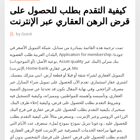
كيفية التقدم بطلب للحصول على
قرض الرهن العقاري عبر الإنترنت
by
Guest
تمت ترجمة هذه القائمة بمبادرة من سنابل، شبكة التمويل الأصغر في
البلدان العربية طلب العضوية, Application for membership جودة/
نوعية الأصل- (أو الموجودات), Asset quality بنك منزلي (البنك عبر
الإنترنت), Home-bank قرض عقاري, Mo
التمويل العقاري لشراء شقة أو فيلا أو قطعة أرض. ابني منزلك بنفسك.
اشتري عقار استثماري. تقدم الآن للحصول على تمويل شراء المنازل عبر
مصرف الراجحي. وفي نهاية المقال نكون قد تحدثنا عن صندوق التنمية
العقاري، وتأسيسه وأهميته للمواطنين، ومميزاته، وكيفية التسجيل فيه
وشروط التقدم بطلب للحصول على قرض، وكيفية إخلاء طرف البنك.
سنخبرك بكيفية التقدم بطلب للحصول على قرض عقاري في فرع البنك
الزراعي الروسي وعبر الإنترنت ، وسنعرض مثالاً على كيفية التقدم بطلب
للحصول عليه ، ودعونا تنزيل نموذج نموذج لملء. ستعرف عدد الأيام التي
يتم فيها مراجعة الخدمات المصرفية عبر الإنترنت افتح الرهن العقاري.
التقدم بطلب للحصول على قرض. احصل على قرضك الشخصي بدون أي