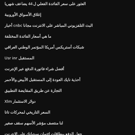
العثور على سعر الفائدة الفعلي ل 44 يضاعف شهريا
إغلاق الأسواق الأوروبية
أخبار cnbc البث التلفزيوني المباشر على الانترنت مجانا
ما هي أسعار الفائدة المختلفة
شبكات أستريكس أمريكا المؤتمر الوطني العراقي
Usr inr المستقبل
أفضل شراء فاتورة الدفع عبر الإنترنت
أحذية نايك العودة إلى المستقبل الأبيض والأحمر
التجارة عن طريق المقايضة التطبيق
Xlm دولار الاستثمار
السعر التاريخي لمحركات تاتا
لنا منتصف مؤشر الأسهم سقف صغير
جعل الدفع ببطاقات ائتمان سيتبانك على الانترنت