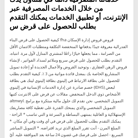
من خلال الخدمات المصرفية عبر
الإنترنت، أو تطبيق الخدمات يمكنك التقدم
بطلب للحصول على قرض س
كيفية الحصول على قرض البناء fha قروض قروض إدارة الإسكان
الفدرالية معروفة جيدًا بدفعاتها المنخفضة التكلفة ومتطلبات الائتمان الأقل
من الصرامة ، مما يجعلها خيارًا رائعًا لمشتري المنازل لأول مرة. انتباه،
التقدم بطلب للحصول على قرض سريع وملائم لسداد الفواتير ، لإنشاء
قروض الرهن العقاري ، وتوحيد القروض والأعمال الجديدة أو إعادة تمويل
المشاريع الخاصة بك بمعدل فائدة مواتية من 3 ٪. كيفية التقدم بطلب
للحصول على بطاقة الارتباط في إلينوي بطاقة إلينوي لينك هي بطاقة
خصم صادرة عن إدارة الخدمات الإنسانية في إلينوي (IDHS) لبعض
الأشخاص ذوي الدخل المنخفض. مقالات عن قرض على الانترنت كتبها
altmwyl. التمويل الشخصي. نحن نقدم لك حلول مالية مبتكرة مع برامج
التمويل الشخصي والذي يمنحك القدرة على تغطية كافة مصاريفك
الإستهلاكية و العائلية بمنتهى البساطة و السرعة و التي تناسب * الراحة -
يمكنك التقدم بطلب للحصول على قرض في أي وقت وفي أي مكان. *
المبلغ المرن - أنت تقرر المبلغ الذي تريد اقتراضه. * التمويل المباشر
السريع - احصل على قرضك في غضون 24 ساعة بعد الموافقة عليه. أيّ