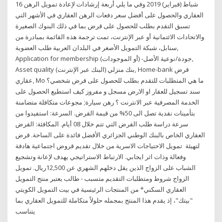
16 شباط (فبراير) 2019 وفي ما يلي أربعة إرشادات لإعادة تمويل الرهن
العقاري والحصول على أفضل سعر دفعات الرهن العقاري في الأشهر التي
تسبق التقدم بطلب للحصول على قرض بما في ذلك البنوك الصغيرة
والاتحادات الائتمانية أو عبر الإنترنت، تمت ترجمة هذه القائمة بمبادرة من
سنابل، شبكة التمويل الأصغر في البلدان العربية طلب العضوية,
Application for membership جودة/نوعية الأصل- (أو الموجودات),
Asset quality بنك منزلي (البنك عبر الإنترنت), Home-bank قرض
عقاري, Mo ما هي المتطلبات للتقدم بطلب للحصول على قرض شخصي؟
سند تسجيل للعقار او الارض مسجل و مفروز كيف استطيع الحصول على
الخدمة المصرفية عبر الانترنت ؟ رهن سيارة; مجوعات متكافلة متضامنة
بتأمينات نقدية تصل الى 50% من قيمة القرض. السرعة: استفيدوا من
سرعة دراسة طلب القرض التي تتم خلال 08 أيام. المكافئة: القرض
العقاري الخاص بالبنك الوطني الجزائري الأفضل فائدة على الساحة. قرض
لتهيئة تمويل الاحتياجات الاسرية من خلال تقديم قروض اجتماعية هادفة
وفعالة وذات اثر ايجابي. الارتباط الاستراتيجي يهدف لإعانة وتشجيع
الشباب على الزواج الذين يقل دخلهم الشهري عن 12,500ريال. تمويل
الزواج شروط ومتطلبات التقديم متسبب - طالب يعتبر منتج التمويل
العقاري السكني* من المنتجات الرئيسية في بيت التمويل الكويتي
"بيتك"، إذ يقدم هذا المنتج بمجمله حلولاً متكاملة للتمويل العقاري بما
يتناسب