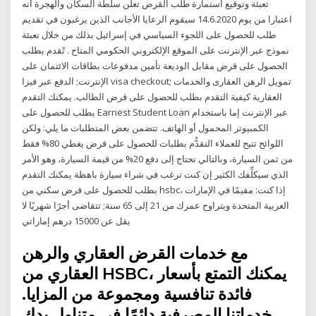
تعبئة وتوقيع استمارة طلب القرض تعلن سلطة السكان والهجرة أنه
اعتبارا من يوم 14.6.2020 سيقوم الرعايا الأجانب الذين يرغبون في تقديم
طلب للحصول على اللجوء السياسي في إسرائيل بذلك من خلال تعبئة
نموذج عبر الإنترنت على الموقع الإلكتروني الحكومي المتاح . تًقدم بطلب
الحصول على قرض مقابل الوديعة تأمين مدفوعات بطاقات الائتمان على
الإنترنت; الدفع عبر فيزا visa checkout; تمويل الرهن العقارى والخدمات
العقارية كيفية التقدم بطلب للحصول على قرض الطالب. يمكنك التقدم
بطلب للحصول على Earnest Student Loan عبر الإنترنت إما باستخدام
الكمبيوتر المحمول أو الهاتف. تتضمن بعض المتطلبات ما يلي: ولكن
اللوائح تتيح للعملاء التقدُّم بطلبات للحصول على قرض يغطي 80% فقط
من ثمن السيارة، وبالتالي تحتاج إلى دفع 20% من قيمة السيارة، وهو الأمر
الذي سيكلِّفك الكثير إن كنت ترغب في شراء سيارة باهظة يمكنك التقدم
بطلب للحصول على قرض سكني من hsbc، إذا كنت: مقيمًا في الإمارات
العربية المتحدة ويتراوح عمرك من 21 إلى 65 سنة; تتقاضى أجرًا شهريًا لا
يقل عن 15000 درهم إماراتي
مع خدمات القرض العقاري والرهن
العقاري من HSBC، يمكنك التمتع بأسعار
فائدة تنافسية ومجموعة من المزايا.
خدماتنا المصرفية دائمًا في متناول يدك