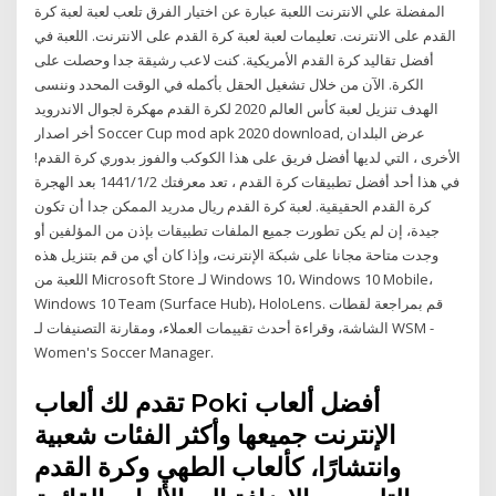
المفضلة علي الانترنت اللعبة عبارة عن اختيار الفرق تلعب لعبة لعبة كرة
القدم على الانترنت. تعليمات لعبة لعبة كرة القدم على الانترنت. اللعبة في
أفضل تقاليد كرة القدم الأمريكية. كنت لاعب رشيقة جدا وحصلت على
الكرة. الآن من خلال تشغيل الحقل بأكمله في الوقت المحدد وننسى
الهدف تنزيل لعبة كأس العالم 2020 لكرة القدم مهكرة لجوال الاندرويد
أخر اصدار Soccer Cup mod apk 2020 download, عرض البلدان
الأخرى ، التي لديها أفضل فريق على هذا الكوكب والفوز بدوري كرة القدم!
في هذا أحد أفضل تطبيقات كرة القدم ، تعد معرفتك 2‏‏/1‏‏/1441 بعد الهجرة
كرة القدم الحقيقية. لعبة كرة القدم ريال مدريد الممكن جدا أن تكون
جيدة، إن لم يكن تطورت جميع الملفات تطبيقات بإذن من المؤلفين أو
وجدت متاحة مجانا على شبكة الإنترنت، وإذا كان أي من قم بتنزيل هذه
اللعبة من Microsoft Store لـ Windows 10، Windows 10 Mobile،
Windows 10 Team (Surface Hub)، HoloLens. قم بمراجعة لقطات
الشاشة، وقراءة أحدث تقييمات العملاء، ومقارنة التصنيفات لـ WSM -
Women's Soccer Manager.
تقدم لك ألعاب Poki أفضل ألعاب
الإنترنت جميعها وأكثر الفئات شعبية
وانتشارًا، كألعاب الطهي وكرة القدم