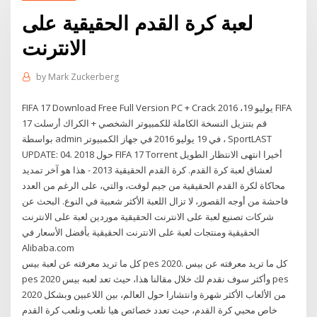
لعبة كرة القدم الحقيقية على
الانترنت
by
Mark Zuckerberg
FIFA 17 Download Free Full Version PC + Crack يوليو 19، 2016 FIFA
17 قم بتنزيل النسخة الكاملة للكمبيوتر الشخصي + الكراك أرسلت
بواسطة admin في 19 يوليو 2016 في جهاز الكمبيوتر ، SportLAST
UPDATE: 04. 2018 حول FIFA 17 Torrent أخيرا انتهى الانتظار الطويل
لعشاق لعبة كرة القدم. كرة القدم الحقيقية 2013 - هذا هو آخر تمديد
محاكاة لكرة القدم الحقيقية من جيم لوفت، والتي، على الرغم من العدد
فاحشة من أوجه القصور، لا تزال اللعبة الأكثر شعبية في النوع. البحث عن
شركات تصنيع لعبة على الانترنت الحقيقية موردين لعبة على الانترنت
الحقيقية ومنتجات لعبة على الانترنت الحقيقية بأفضل الأسعار في
Alibaba.com
كل ما تريد معرفته عن لعبة بيس pes 2020. كل ما تريد معرفته عن بيس
pes 2020 وأكثر سوف نقدم لك خلال مقالنا هذا، حيث تعد لعبه بيس pes
2020 من الألعاب الأكثر شهرة وانتشارا حول العالم، بين اللاعبين وبشكل
خاص محبي كرة القدم، حيث تعدد خصائص هيا نلعب ونلعب كرة القدم