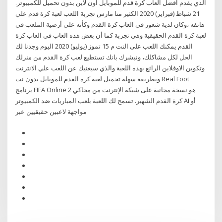
الذي يقدم افضل العاب كرة قدم للموبايل اون لاين بدون تحميل للكمبيوتر.
21 شباط (فبراير) 2020 الكثير منا مارس تجربة اللعب لعبة كرة قدم علي
هاتفه ،وكان لدية شعور في العاب كرة القدم وكأنه علي أرضية الملعب في
لعبة كرة القدم الحقيقية وهي تجربة كما أن بعض هذه العاب في العاب كرة
القدم يمكنك اللعب على النت م 15 تموز (يوليو) 2020 اليوم وجدنا لك
الحل لكل مشاكلك، ونبشرك بانك تستطيع لعب كرة القدم من منزلك
وتكوين الاوفلاين الرائع بهذه اللعبة والذي سيغنيك عن اللعب علي الانترنت
وبطريقة سهلة تحميل لعبه كره القدم للموبايل بدون نت Real Foot
برنامج FIFA Online 2 هو نسخة مجانية على شبكة الإنترنت من محاكي
كرة القدم الشهير. تسمح لك اللعبة بلعب المباريات ضد الكمبيوتر AI أو
مواجهة لاعبين حقيقيين عبر