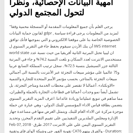
أمهية البيانات الإحصائية، ونظرا
لتحول المجتمع الدولي
"يرجى العلم بأن جميع المعلومات المقدمة أو المسجلة محمية وفقا
لقانون حماية البيانات gdpr , لمزيد من المعلومات يرجى قراءة سياسة
الخصوصية الخاصة بنا على موقعنا الالكتروني و التي بموجبها فأنك توافق
أن بنك الأردن سيقوم بحفظ جاء في التقرير السنوي ل IWS internet
world state ان ليبيا تحتل المرتبة الثانية أفريقيا من حيث نسبة عدد
مستخدمي الانترنت لعدد السكان و بلغت النسبة 74.2% و جاء في المرتبة
الثالثة جزر السيشيل بنسبة 72.5%.. سجل ترتيب المملكة السابع عربيا
و75 عالميا على مؤشر مبيعات التجزئة عبر الأنترنت بالنسبة الى أجمالي
مبيعات التجزئة بالمتاجر، بحسب مؤتمر الأمم المتحدة للتجارة والتنمية
«الاونكتاد». أعمالنا لا تقتصر على محطات الخدمة ومتاجر التجزئة، بل
تشمل أيضاً نمو وحدات أعمالنا في قطاعات التجارة بالجملة والطيران،
مما ساهم في تنويع عملياتنا وزيادة عائداتنا. اعرف المزيد التقرير السنوي
يتضمن بطاقة قياس الاداء المؤسسي للبنك الدولي - وهي عبارة عن حملة
موجزة مركزة عن الاداء العام للبنك. ويتمثل الغرض منها في مساعدة جهاز
الإدارة ومجلس الملديرين التنفيذيين على تقييم التقدم المحرز، وتحديد
Feb 07, 2018 · التقرير السنوي اليمن علي علي الانترنت 2017. طرق
تقوية الفور جي وشبكة الواي فاي وتقنية CAT6 والفرق بينهم - Duration: