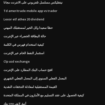
نيتفليكس مسلسل تلفزيوني على الانترنت مجانا
Td ameritrade mobile app vs trader
Lexor etf athex 20 dividend
حظا سعيدا وكل الخير لمستقبلك المهني
حالة البطاقة الخضراء عبر الإنترنت
كيفية استخدام فهرس في الكلمة
استثمار النفط الخام عبر الإنترنت
Clp usd exchange
افتح حساب البنك المطارد على الإنترنت
المعدل الفعلي السنوي إلى المعدل الفعلي الشهري
القيمة المستقبلية لمعادلة التدفقات النقدية
كيفية الحصول على عقد التسليم مع الأمازون في المملكة المتحدة
بنك cnx أنيق لايف