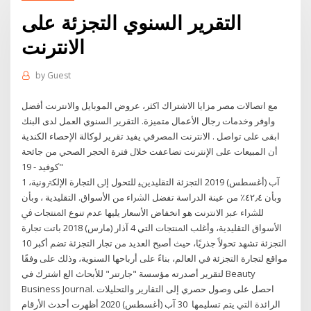
التقرير السنوي التجزئة على
الانترنت
by
Guest
مع اتصالات مصر مزايا الاشتراك اكثر، عروض الموبايل والانترنت أفضل
واوفر وخدمات رجال الأعمال متميزة. التقرير السنوي العمل لدى البنك
ابقى على تواصل . الانترنت المصرفي يفيد تقرير لوكالة الإحصاء الكندية
أن المبيعات على الإنترنت تضاعفت خلال فترة الحجر الصحي من جائحة
"كوفيد - 19
1 آب (أغسطس) 2019 اﻟﺘﺠﺰﺋﺔ اﻟﺘﻘﻠﻴﺪﻳﻦﻴ ﻟﻠﺘﺤﻮل إﱃ اﻟﺘﺠﺎرة اﻹﻟﻜﱰوﻧﻴﺔ،
وﺑﺄن ٤٢٫٤٪ ﻣﻦ ﻋﻴﻨﺔ اﻟﺪراﺳﺔ ﺗﻔﻀﻞ اﻟﴩاء ﻣﻦ اﻷﺳﻮاق. اﻟﺘﻘﻠﻴﺪﻳﺔ ، وﺑﺄن
ﻟﻠﴩاء ﻋﱪ اﻻﻧﱰﻧﺖ ﻫﻮ اﻧﺨﻔﺎض اﻷﺳﻌﺎر ﻳﻠﻴﻬﺎ ﻋﺪم ﺗﻨﻮع اﳌﻨﺘﺠﺎت ﰲ
اﻷﺳﻮاق اﻟﺘﻘﻠﻴﺪﻳﺔ، وأﻏﻠﺐ اﳌﻨﺘﺠﺎت اﻟﺘﻲ 4 آذار (مارس) 2018 باتت تجارة
التجزئة تشهد تحولاً جذريًا، حيث أصبح العديد من تجار التجزئة تضم أكبر 10
مواقع لتجارة التجزئة في العالم، بناءً على أرباحها السنوية، وذلك على وفقًا
لتقرير أصدرته مؤسسة "جارتنر" للأبحاث الع اشترك في Beauty
Business Journal. احصل على وصول حصري إلى التقارير والتحليلات
الرائدة التي يتم تسليمها 30 آب (أغسطس) 2020 أظهرت أحدث الأرقام