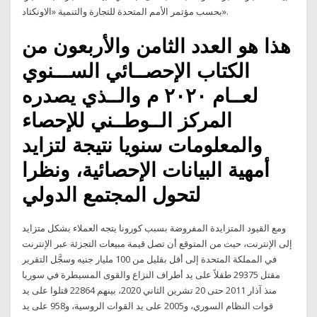
بحسب مؤتمر الأمم المتحدة للتجارة والتنمية «الاونكتاد».
هذا هو العدد الثامن والأربعون من
الكتاب الإحصــائي الســـنوي
لعــام ٢٠٢٠ م والــذي يصدره
المركز الــوطــني للإحصاء
والمعلومات سنويا نتيجة لتزايد
أمهية البيانات الإحصائية، ونظرا
لتحول المجتمع الدولي
ومع القيود المتزايدة المفروضة بسبب كورونا يتجه العملاء بشكل متزايد
إلى الإنترنت، حيث من المتوقع أن تصل قيمة مبيعات التجزئة عبر الإنترنت
في المملكة المتحدة إلى أقل بقليل من 100 مليار جنيه وسجَّل التقرير
مقتل 29375 طفلاً على يد أطراف النزاع والقوى المسيطرة في سوريا
منذ آذار 2011 حتى 20 تشرين الثاني 2020، بينهم 22864 قتلوا على يد
قوات النظام السوري، و2005 على يد القوات الروسية، و958 على يد