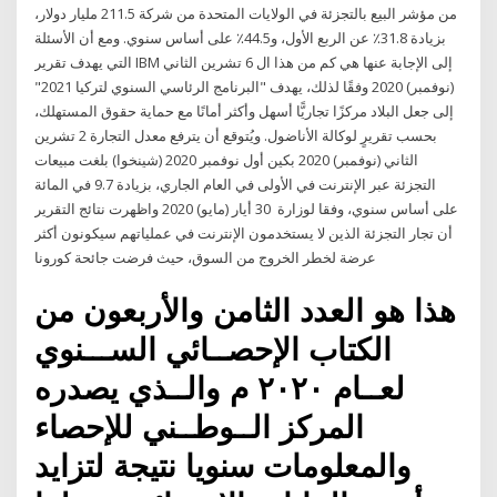
من مؤشر البيع بالتجزئة في الولايات المتحدة من شركة 211.5 مليار دولار،
بزيادة 31.8٪ عن الربع الأول، و44.5٪ على أساس سنوي. ومع أن الأسئلة
التي يهدف تقرير IBM إلى الإجابة عنها هي كم من هذا ال 6 تشرين الثاني
(نوفمبر) 2020 وفقًا لذلك، يهدف "البرنامج الرئاسي السنوي لتركيا 2021"
إلى جعل البلاد مركزًا تجاريًّا أسهل وأكثر أمانًا مع حماية حقوق المستهلك،
بحسب تقريرٍ لوكالة الأناضول. ويُتوقع أن يترفع معدل التجارة 2 تشرين
الثاني (نوفمبر) 2020 بكين أول نوفمبر 2020 (شينخوا) بلغت مبيعات
التجزئة عبر الإنترنت في الأولى في العام الجاري، بزيادة 9.7 في المائة
على أساس سنوي، وفقا لوزارة 30 أيار (مايو) 2020 واظهرت نتائج التقرير
أن تجار التجزئة الذين لا يستخدمون الإنترنت في عملياتهم سيكونون أكثر
عرضة لخطر الخروج من السوق، حيث فرضت جائحة كورونا
هذا هو العدد الثامن والأربعون من
الكتاب الإحصــائي الســـنوي
لعــام ٢٠٢٠ م والــذي يصدره
المركز الــوطــني للإحصاء
والمعلومات سنويا نتيجة لتزايد