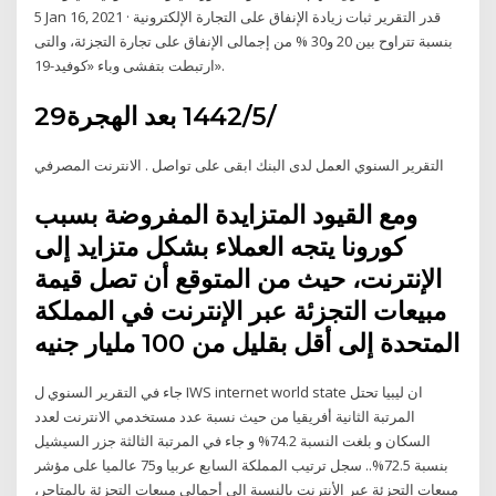
5 Jan 16, 2021 · قدر التقرير ثبات زيادة الإنفاق على التجارة الإلكترونية
بنسبة تتراوح بين 20 و30 % من إجمالى الإنفاق على تجارة التجزئة، والتى
ارتبطت بتفشى وباء «كوفيد-19».
29‏‏/5‏‏/1442 بعد الهجرة
التقرير السنوي العمل لدى البنك ابقى على تواصل . الانترنت المصرفي
ومع القيود المتزايدة المفروضة بسبب
كورونا يتجه العملاء بشكل متزايد إلى
الإنترنت، حيث من المتوقع أن تصل قيمة
مبيعات التجزئة عبر الإنترنت في المملكة
المتحدة إلى أقل بقليل من 100 مليار جنيه
جاء في التقرير السنوي ل IWS internet world state ان ليبيا تحتل
المرتبة الثانية أفريقيا من حيث نسبة عدد مستخدمي الانترنت لعدد
السكان و بلغت النسبة 74.2% و جاء في المرتبة الثالثة جزر السيشيل
بنسبة 72.5%.. سجل ترتيب المملكة السابع عربيا و75 عالميا على مؤشر
مبيعات التجزئة عبر الأنترنت بالنسبة الى أجمالي مبيعات التجزئة بالمتاجر،