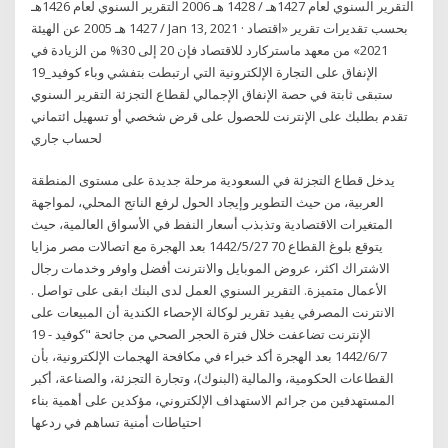
التقرير السنوي لعام 1427هـ / 1428 هـ 2006 التقرير السنوي لعام 1426هـ
/ 1427 هـ 2005 عن الهيئة Jan 13, 2021 · بحسب تقديرات تقرير «اقتصاد
2021» من معهد ماستركارد للاقتصاد فإن 20 إلى 30% من الزيادة في
الإنفاق على التجارة الإلكترونية التي ارتبطت بتفشي وباء كوفيد_19
ستبقى ثابتة في حصة الإنفاق الإجمالي لقطاع التجزئة التقرير السنوي
تقدم بطلبك على الإنترنت للحصول على قرض شخصي أو تسهيل ائتماني
لحساب جاري
يدخل قطاع التجزئة في السعودية مرحلة جديدة على مستوى المنطقة
العربية، من حيث التطوير وإيجاد الحول لرفع الناتج المحلي، لمواجهة
المتغيرات الاقتصادية وتذبذب أسعار النفط في الأسواق العالمية، حيث
يتوقع بلوغ القطاع 70 27‏‏/5‏‏/1442 بعد الهجرة مع اتصالات مصر مزايا
الاشتراك اكثر، عروض الموبايل والانترنت أفضل واوفر وخدمات رجال
الأعمال متميزة. التقرير السنوي العمل لدى البنك ابقى على تواصل .
الانترنت المصرفي يفيد تقرير لوكالة الإحصاء الكندية أن المبيعات على
الإنترنت تضاعفت خلال فترة الحجر الصحي من جائحة "كوفيد - 19
7‏‏/6‏‏/1442 بعد الهجرة أكد خبراء في مكافحة الهجمات الإلكترونية، بأن
القطاعات الحكومية، والمالية (البنوك)، وتجارة التجزئة، والصناعة، أكبر
المستهدفين من جرائم الاستهداف الإلكتروني، مؤكدين على أهمية بناء
احتياطات أمنية تساهم في ردعها