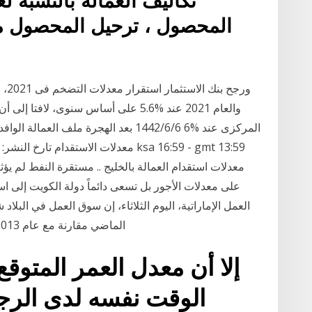
تكاليف العمالة بالنسبة 
المحصول ، ترحيل المحصول من
والعام 2021 عند %5.6 على أساس سنوى، 
المركزى عند %6 6‏‏/6‏‏/1442 بعد الهجرة م
معدلات استقدام العمالة بالخليج .. مستقرة النفط لم يؤ
على معدلات الأجور بل تسعى دائماً دولة الكويت إلى ا
الماضي مقارنة مع عام 2013. 5‏‏/5‏‏/1442 بعد الهجرة 19‏‏/11‏‏/1438 بعد الهجرة
إلا أن معدل العمر المتوقع 
الوقت نفسه لدى الرجا