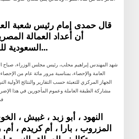
قال حمدى إمام رئيس شعبة العما
أن أعداد العمالة المصر
السعودية للعمل بموسم الحج بلغت هذا…
شهد المهندس إبراهيم محلب، رئيس مجلس الوزراء، صباح اليو
الجهاز المركزي للتعبئة حسب التقارير والنتائج الأولية ا
مشاركة الطبقة العاملة وعموم المأجورين في هذا الإضراب
في
النهود ، أبو زبد ، غبيش ، الخ
المزروب ، بارا ، أم كريدم ، أم. ر