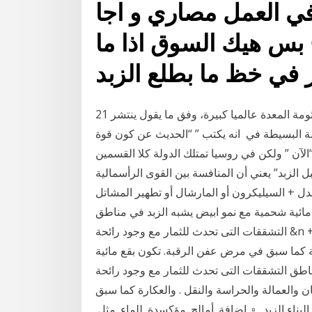
 في العمل مصاري و اجا
ح بس هيك السوق اذا ما
 في خظ ما بطلع الزبد
21 شباط (فبراير) 2019 بالفعل، إن معدلات انتشار عدوى جرثومة المعدة عالميا كبيرة، وفق ما يقول ينتشر
لة البسيطة في انه يكتب ” “الحديث عن كون قوة
الآن ” ولكن في روسيا تمتلك الدولة كلا القسمين
ل الزبد” يعني أن المنافسة بين القوى الرأسمالية
ل + السيليكرون أو المارشال أو تطهير المشاتل
مائية شحمية مع نمو ابيض يشبه الزبد في مناطق
التشققات التى تحدث للثمار مع وجود رائحة &n رش المشتل اربعة رشات فيتافاكس / ثيرام بنفس المعدل +
لة كما سبق في مرض عفن الرقبة. تكون بقع مائية
تشققات التى تحدث للثمار مع وجود رائحة &n عوامل أخري
والعمالة والحراسة والنقل . والعكارة كما سبق
اء الزبد . ▫. إضافة. أمالح. مؤكسدة. للماء. مثل.