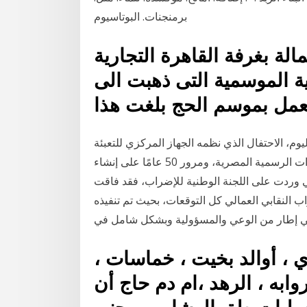
برمنجنات. البوتاسيوم
لة بغرفة القاهرة التجارية
ية الموسمية التى ذهبت الى
م، الاحتفال الذي نظمه الجهاز المركزي للتعبئة
العامة والإحصاء، بمناسبة مرور مائة عام من الإحصاءات الرسمية المصرية، ومرور 50 عامًا على إنشاء
لتي وردت على اللجنة الوطنية للإضراب، فقد فاقت
 النقابي العمالي كل التوقعات، بحيث تم تنفيذه
 إطار من الوعي والمسؤولية وبشكل شامل في
وي ، أوالد بخيت ، خماسات ،
وابه ، الرهد ‏،ام دم حاج أن