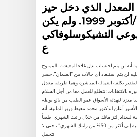
عمالة المعدل الذي دخل حيز
النفاذ في 1 تشرين الأول/أكتوبر 1999. ولم يكن
لشيوعي التشيكوسلوفاكي
ع
ية أنه لن يتم احتساب بدل غلاء المعيشة -الممنوح
ليه لن يتم استبعاد أي حالات من “الضمان”. حصر
ا لتقدير تكلفة العمالة المباشرة وهما طريقة معدل
فوزه بالانتخابات: نتطلع للعمل معا من أجل السلام
ا متزنا لتهدئة الأسواق عمو الطيب من بائع بوظة
ير أعلن الدكتور محمد معيط وزير المالية، أنه
ية لسداد إلتزاماتك من خلال راتبك الشهري. طبقاً
لقانون دولة الإمارات "لا يمكن أن يصل معدل عبء المديونية إلى أكثر من 50% من راتبك الشهري" ، حتى لا
تتحمل