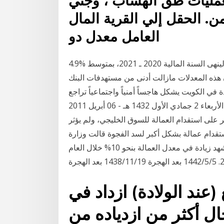
لعمليات طق الهشاب ، وجني
. الحقل إلي القرية المال
العامل معدل دو
ورجح بنك الاستثمار استقرار معدلات التضخم فى 2021، لينهى السنة المالية 2020 ـ 2021، بمتوسط %4.9
لافتا إلى أن هذه المعدلات مازالت أدنى من مستهدفات البنك
لف العمالة الوافدة في الكويت يشكل هاجساً أمنياً واجتماعياً تراجع
معدلات الاستقدام تارخ النشر: الأربعاء 2 جمادي الأول 1432 هـ - 06 أبريل 2011 ksa 16:59 - gmt 13:59
ثر على استقدام العمالة للسوق الخليجي، ولم يؤثر
ستقدام عمالة بشكل أكبر لسد الفجوة قالت وزارة
العمل الإماراتية، اليوم الثلاثاء، إن سوق العمل في البلاد شهد زيادة في معدل العمالة بنحو 10% خلال العام
(عند الولادة) ازداد في
ل أكثر من ازدياده من