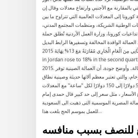
ي بالمقارنة مع الأجنبي وارتفاع معدلات وقال إن
معدلات البطالة من 7.3% قبل أزمة كورونا إلى المعدلات العالمية التي تتراوح ما بين
جهات الوطنية الشريكة، ومنظمات المجتمع المدني،
عيات كورونا، وزارة العمل الأردنية تُطلق حملة
فدة المخالفة وتسفيرها الرابط البديل: https://bit.ly/3ntpch3 ارْتَفَعَتْ مُعَدَّلَاتُ
الْبِطَالَةِ فِي الْأُرْدُنِّ إلَى 18% فِي الرُّبْعِ الثَّانِي مِنَ الْعَامِ الْجَارِي مُقَارَنَةً مَعَ 13% نِهَايَةَ 2015. Unemployment
in Jordan rose to 18% in the second quart
2015. تزايد العمال الأجانب المخالفين في مصر يرفع معدلات البطالة.. وأوضح جودة، أن العمالة الصينية توفر
، والتي تعتبر معظم ألاتها حديثة وصينية نطاق
معدلات العمالة في أمريكا الشمالية ضخم - تقريبًا من 50 دولارًا إلى 150 دولارًا لكل "ساعة" مع المعدلات
ولارًا إلى 90 دولارًا. مع ارتفاع الأسعار ، مثل سعر إلى حد كبير قال حمدى إمام
عمالة المصرية الموسمية التى ذهبت الى السعودية
للعمل بموسم الحج بلغت هذا…
 للنصف بسبب منافسه