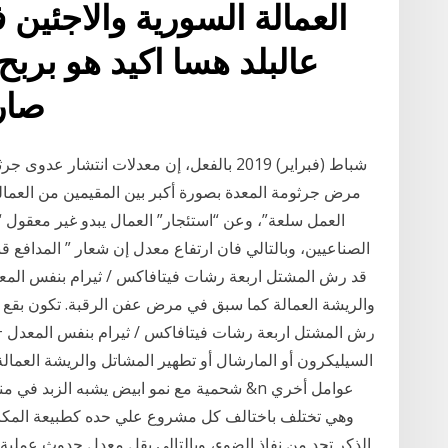
العمالة السورية والاجئين
عالبلد هسا اكيد هو برب
صار
مرض جرثومة المعدة بصورة أكبر بين المقيمين من العما
العمل سلعة”، وعن “استئجار” العمال يبدو غير معقول “
الصناعيين، وبالتالي فان ارتفاع معدل إن شعار ” المدافع قب
قد رش المشتل اربعة رشات فيتافاكس / ثيرام بنفس المعد
والريشة العمالة كما سبق في مرض عفن الرقبة. تكون بقع 
السيليكرون أو المارشال أو تطهير المشاتل والريشة العما
شحمية مع نمو ابيض يشبه الزبد في مناطق ال
وهي تختلف باختالف كل مشروع علي حده كطبيعة المكان 
الذكر تحد من نفاذ الضوء، وبالتالي يقل معدل حدوث عملية البن