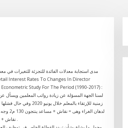
مدى استجابة معدلات الفائدة للتجزئة للتغيرات في معدل
n Econometric Study For The Period (1990-2017) :
لسنا الجهة المسؤلة عن زيادة رواتب المعلمين ويسأل عن 
نقاش + مساعد ينتجون 95 م2 وجه واحد أو 48 م2 وجهين .
وحول ما يشاع بشأن تردد القطاع الخاص في توظيف العمال