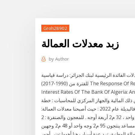
Groh28902
زبد معدلات العمالة
by
Author
ات الفائدة الرئيسية لبنك الجزائر: دراسة قياسية
للفترة من (1990-2017) The Response Of Retail Interest Rates To Changes In Director
Interest Rates Of The Bank Of Algeria: A
ذلك المالية والجهاز المركزي للمحاسبات : خطة
زمنية للإرتقاء بالمعلم خلال يونيو 2020 وفي حال فشلها فالبديلة عام 2022 : حيث أصبحنا معدلات العمالة:
لدهان الغراء وهى = نقاش + مساعد ينتجون 130 م2 وجه واحد ، 32 م2 أربعة أوجه . للمعجون والصنفرة : 2
ة الوطنية، ترد عدة أسباب هنا أهمها تدني أجور