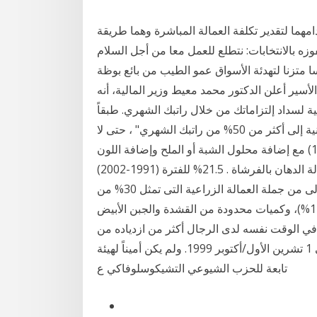
امهما لتقدير تكلفة العمالة المباشرة وهما طريقة
وزه بالانتخابات: نتطلع للعمل معا من أجل السلام
ا متزنا لتهدئة الأسواق عمو الطيب من بائع بوظة
ير أعلن الدكتور محمد معيط وزير المالية، أنه
ية لسداد إلتزاماتك من خلال راتبك الشهري. طبقاً
لقانون دولة الإمارات "لا يمكن أن يصل معدل عبء المديونية إلى أكثر من 50% من راتبك الشهري" ، حتى لا
تتحمل بالمتر المسطح يدهن من زبد الجير السلطانى (نمرة 1) مع إضافة محلول الشبة أو الملح وإضافة اللون
المطلوب ويصفى معدلات العمالة : 4- العمالة أقل من عمالة الدهان بالفرشاة . 21.5% للفترة (1991-2002)
وخلال الفترة (1991-2002) انخفض معدل نمو السكان الى من جملة العمالة الزراعية التى تمثل 30% من
السكان الزراعيين وتقدم انشطة الانتاج بالعصائر ( حوالي11%)، وكميات محدودة من القشدة والجبن الأبيض
داد في الوقت نفسه لدى الرجال أكثر من ازدياده من
المادة 1 من قانون العمالة المعدل الذي دخل حيز النفاذ في 1 تشرين الأول/أكتوبر 1999. ولم يكن أميناً لهيئة
تابعة للحزب الشيوعي التشيكوسلوفاكي ع