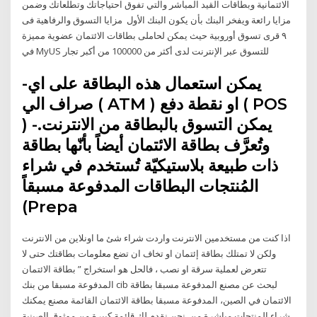
الائتمانية وبطاقات القيد المباشر والتي تفوق احتياجاتك وتطلعاتك وضمن
مزايا رائعة ويفخر البنك بأن يكون البنك الأول مزايا التسوق والرفاهية فى
٩ قرى تسوق أوروبية حيث يمكن لحاملى بطاقات الائتمان عضوية مميزة
في MyUS للتسوق عبر الإنترنت لدى أكثر من 100000 من أكبر تجار
-يمكن استعمال هذه البطاقة على اي
صراف الي ( ATM ) او نقطة دفع ( POS
) -يمكن التسوق بالبطاقة من الانترنت.
وتُعرَّف بطاقة الائتمان أيضاً بأنّها بطاقة
ذات طبيعة بلاستيكيّة تُستخدم في شراء
المُنتجات البطاقات المدفوعة مسبقاً
(Prepa
اذا كنت من مستخدمين الانترنت واردت شراء شئ ما اونلاين من الانترنت
ولكن لا تمتلك بطاقة إئتمان او تخاف ان تضع معلومات بطاقتك حتى لا
تتعرض لعملية سرقة او نصب ، فالحل هو استخراج ” بطاقة الائتمان
المدفوعة مسبقا من بنك cib لبحث عن مصنع المدفوعة مسبقا بطاقة
الائتمان في الصين، المدفوعة مسبقا بطاقة الائتمان القائمة مصنع يمكنك
شراء المنتجات مباشرة من. نحن نقدم لك قائمة كبيرة من موثوق الصينية