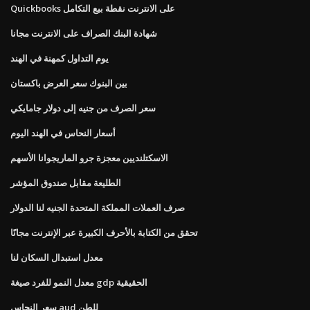
Quickbooks على الانترنت نقطة بيع التكامل
شهادة البنك الصراف على الانترنت مجانا
يوم التداول كمهنة في الهند
بين البنوك سعر العرض باكستان
سعر الصرف من جنيه إلى دولار جامايكي
أسعار النحاس في الهند اليوم
الاسكتلنديين معجزة جرو الماريجوانا الأسهم
الطليعة مقابل صندوق المؤشر
صرف العملات المملكة المتحدة الجنيه لنا الدولار
تحقق من الكتابة بالأحرف الكبيرة عبر الإنترنت مجانًا
معدل استبدال السكان لنا
معدل النمو للفرد صيغة gdp الحقيقية
سعر النحاس aud للطن