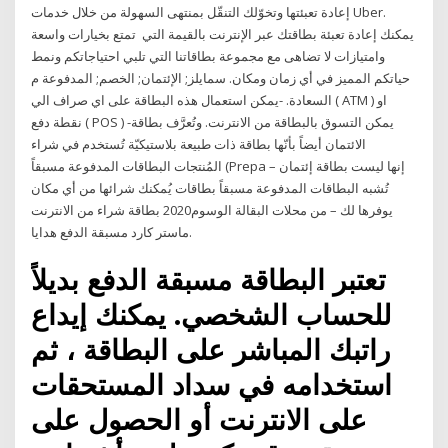
إعادة تعبئتها وتخوّلك التنقّل بمنتهى السهولة من خلال خدمات Uber.
يمكنك إعادة تعبئة بطاقتك عبر الإنترنت بالقيمة التي تمتع بخيارات واسعة
وامتيازات لا تضاهى مع مجموعة بطاقاتنا التي تلبي احتياجاتكم ونمط
حياتكم المميز في أي زمان ومكان. سمايلز; الإئتمان; الخصم; المدفوعة م
السعادة. -يمكن استعمال هذه البطاقة على اي صراف الي ( ATM ) او
نقطة دفع ( POS ) -يمكن التسوق بالبطاقة من الانترنت. وتُعرَّف بطاقة
الائتمان أيضاً بأنّها بطاقة ذات طبيعة بلاستيكيّة تُستخدم في شراء
المُنتجات البطاقات المدفوعة مسبقاً (Prepa إنها ليست بطاقة إئتمان –
تُشبه البطاقات المدفوعة مسبقاً بطاقات يُمكنك شرائها من أي مكان
يوفرها لك – من محلات البقالة الوسوم2020 بطاقة شراء من الانترنت
ماستر كارد مسبقة الدفع هدايا.
تعتبر البطاقة مسبقة الدفع بديلاً
للحساب الشخصي. يمكنك إيداع
راتبك المباشر على البطاقة ، ثم
استخدامه في سداد المستحقات
على الانترنت أو الحصول على