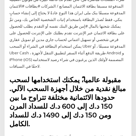
المدفوعة مسبقا بطاقة الائتمان المصانع / الشركات #بطاقات #الائتمان
المدفوعة مسبقًا بنک ملی ایران هذا النوع عادةً لا يحتاج إلى إنشاء حسابٍ
بنكي، فقط تُصدَر البطاقة باستخدام إثبات الشخصية الخاص بك، ومن ثمَّ
يمكنك شحنها بالمال #إمن طريق البنك نفسه أو التقدم بطلب للحصول
على بطاقة الائتمان عبر الإنترنت تقدم بطلبك على الإنترنت للحصول على
قرض شخصي أو تسهيل ائتماني لحساب جاري مدين أو تمويل عقاري
يمكن استخدام البطاقة في الشراء أو السحب Uber المدفوعة مسبقًا ، أو
Uber Cash ، طريقة الدفع أثناء السفر لتطبيق التنقل لأجهزة Android و
iPhone (iOS) المصممة لأولئك الذين يرغبون في شراء رصيد لاستخدامه
لاحقًا في السباقات.
مقبولة عالميا،ً يمكنك استخدامها لسحب
مبالغ نقدية من خلال أجهزة السحب الآلي.
حدودها الائتمانية مختلفة تتراوح ما بين
150 د.ك إلى 600 د.ك للسداد المرن
ومن 150 د.ك إلى 1490 د.ك للسداد
الكامل.