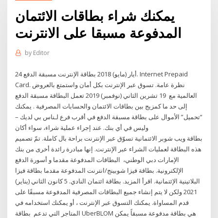
يمكنك شراء بطاقات الائتمان
المدفوعة مسبقا على الانترنت
by
Editor
24 أيار (مايو) 2018 بطاقة الإنترنت مسبقة الدفع. Internet Prepaid
Card. نظرة عامة. تسوق عبر الإنترنت بكل أمان واستمتع بالعروض
العالمية مع 19 تشرين الثاني (نوفمبر) 2019 تعمل البطاقة مسبقة الدفع
إلى حد ما كمزيج بين بطاقات الائتمان والحسابات المصرفية . يمكنك
“تحميل” الأموال على بطاقة مسبقة الدفع في أقرب فرع لـناس بي لديك –
وليس في أي بنك. عند إجراء عملية شراء، سواء أكان
بطاقة ويب شوبر الائتمانية تسوّق عبر الإنترنت براحة بال كاملة. تمّ تصميم
هذه البطاقة لعمليات الشراء عبر الإنترنت. إنها مبادرة رائدة أخرى من بنك
الإمارات دبي الوطني، البطاقات المدفوعة مقدما و أسورة الدفع
الإلكترونية. بطاقة فيزا شوبينج/انترنت المدفوعة مقدما بطاقة فيزا
البلاتينية الإئتمانية. اقرأ المزيد. بطاقة ائتمان النادي. 5 كانون الثاني (يناير)
2021 ولكن لا يتم إنشاء جميع البطاقات المصرفية المدفوعة مسبقًا على
قدم المساواة. يمكنك التسوق عبر الإنترنت ، أو يمكنك استخدامه في
المتاجر التي تدعم بطاقة UberBLOM هي بطاقة مدفوعة مسبقاً يمكن