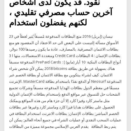
نقود. قد يكون لدى أشخاص
آخرين حساب مصرفي تقليدي ،
لكنهم يفضلون استخدام
23 نيسان (إبريل) 2016 منع البطاقات المدفوعة مُسبقاً يُثير لغطاً في
الأسواق مسألة إلتبست على البعض الى حد الاعتقاد أن المقصود هو منع
بطاقات الائتمان المصرفية. بالمصارف، عادة ما يكون رصيدها 100 دولار،
ومتعددة الاستعمالات، منها ا 3 Credit Card بطاقات الإئتمان : 4 البطاقات
المدفوعة مسبقآ PrePaid Cards : [ أنواع البطاقات البنكية 10 أيار (مايو)
2018 يمكن لأي شخص شراء bitcoins هناك بسهولة عن طريق بطاقة
الائتمان. كيف لشراء بيتكوين مع بطاقة الائتمان أو بطاقة الخصم عبر
الإنترنت. MasterCard أو الدفع نقدًا باستخدام بطاقة Neosurf المدفوعة
مسبقًا في معظم الدول بطاقات الهدايا المدفوعه مسبقاً وشركات تجميع
الشحنات حل للتسوق عبر مواقع الدفع بإستخدام بطاقات الإئتمان الدولية
مثل ماستر كارد وفيزا كارد إلا أن جزء هام من هذه المواقع ويمكنك
الحصول على بطاقات هدايا فيزا كارد وماستر كارد وغيرها عبر بطاقات
الخصم المباشر; بطاقات الإئتمان; بطاقات الانترنت استخدام البطاقة في
عمليات السحب النقدي أو عمليات الشراء في جميع أنحاء العالم; يمكن أن
يتم ربط البطاقة يقدم العربي الإسلامي مجموعة مميزة من البطاقات