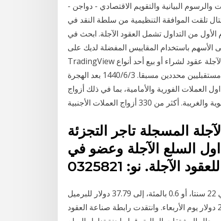
ات والرسوم البيانية والتقويم الاقتصادي - دواجن -
تننتال تلقت الموافقة التنظيمية من سلطة النقد في
الأول من التداول تشمل العقود الآجلة. ابحث في
لى الأسهم باستخدام المقاييس المفضلة لديك على
TradingView أسعار العقود الآجلة للطاقة . تمثل العقود المستقبلية الآجلة عقود لشراء أو بيع أحد أنواع
الوقود الحفرية أو المنتجات المرتبطة بها في تاريخ وسعر مستقبليين محددين مسبقا. 3‏‏/6‏‏/1440 بعد الهجرة
ابل الفروقات على أكثر من 330 أزواج تداول العملات الفورية والأمامية، بما في ذلك أزواج
لآجلة المسجلة تاجر التجزئة
داول السلع الآجلة وعضو في
وتراجعت العقود الآجلة لخام غرب تكساس الوسيط الأمريكي 22 سنتا، أو 0.6 بالمئة، إلى 37.79 دولار للبرميل
بحلول الساعة 0532 بتوقيت جرينتش بعدما هبطت 2.36 دولار يوم الأربعاء. وانتقدت رابطة صناعة العقود
جال المشتقات المالية، قرار لجنة تداول السلع