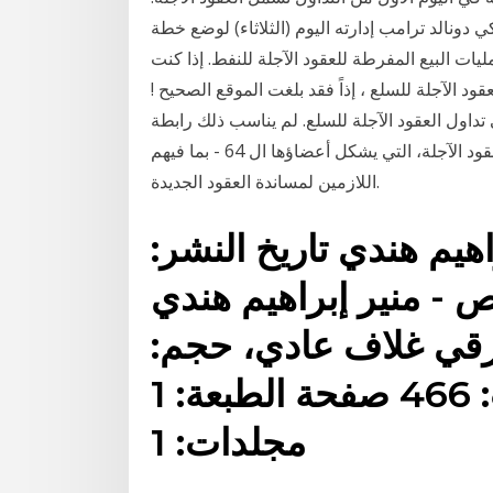
رئيس الأمريكي دونالد ترامب إدارته اليوم (الثلاثاء) لوضع خطة
ات البيع المفرطة للعقود الآجلة للنفط. إذا كنت
د الآجلة للسلع ، إذاً فقد بلغت الموقع الصحيح !
داول العقود الآجلة للسلع. لم يناسب ذلك رابطة
صناعة العقود الآجلة، التي يشكل أعضاؤها ال 64 - بما فيهم Interactive Brokers - معظم الوسطاء
اللازمين لمساندة العقود الجديدة.
اهيم هندي تاريخ النشر:
اشر: خاص - منير إبراهيم هندي
 النوع: ورقي غلاف عادي، حجم:
24×17، عدد الصفحات: 466 صفحة الطبعة: 1
مجلدات: 1