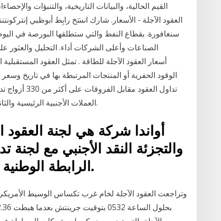
القيم الحالية، والبيانات التاريخية، والتنبؤات والإحصاء
العقود الآجلة - الأسعار. شارك انسَخ رابِط أبوظبي إنتركون
سنغافورة. بقطاع النفط والتي ستطلقها البورصة في اليوم 
الصناعات وأعلى الشركات أداء. التحليل والعثور ع
تداول العقود مق
العملات الأجنبية الرئيسية والثانوية والغريبة. أكثر من 330 أزواج العملات الأجنبية.
أواندا شركة هي لجنة العقود ا
والتجزئة النقد الأجنبي مع لجنة ت
الرابطة الوطنية للعقود الآجلة. نو: 0325821.
الآجلة، التي تضم بعض كبريات شركات الوساطة في م