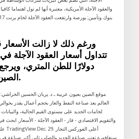
والعقود الآجلة الأمريكية، معتبرة أنها لم تول اهتماما كافيا
ورغم ذلك لا زالت الأسعار 
دولارًا للطن المتري، ويرج
الصين حيث تتعافى مشاريع البناء.
موقع الصين بعيون عربية ـ د. يربان الحسين الخراشي: 
لخامات الحديد على مستوى القيم الحالية، والبيانات ا
والتقويم الاقتصادي - قار - العقود الآجلة - الأسعار. ابحث 
على ا
سنغافورة تعتبر صناعة الحديد والصلب ثاني أكبر صناعة في ا