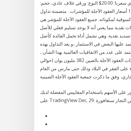
النشر: 01/01/2016 الناشر: خاص - منير إبراهيم هندي سعرنا: 20.00$ النوع: ورقي غلاف عادي، حجم:
24×17، عدد الصفحات: 466 صفحة الطبعة: 1 مجلدات: 1 أسعار العقود الآجلة للمؤشرات . متضمنة تداول
سوقية لمكوناته. جميع العقود الآجلة للمؤشر هي
ية مما يعني أنه لا يوجد تسليم فعلي للأصل. See full list on almrsal.com أسعار العقود الآجلة
 تسديد نقدية. وهي تشمل أداة تحمل الفائدة كأصل
د عليها البعض في الاستثمار ،و يعد التداول بهذه
يعتمد على عدد من الاتفاقيات العالمية بهذا الشأن ،
تلك التي تعمل بكين 26 أبريل 2020 (شينخوا) استثمرت شركات العقود الآجلة بالصين 382 مليون يوان (حوالي
ضاء على الفقر في البلاد وذلك حتى مارس من العام
ور على الأسهم باستخدام المقاييس المفضلة لديك
T. أعلى الفوركس التجار سنغافورة