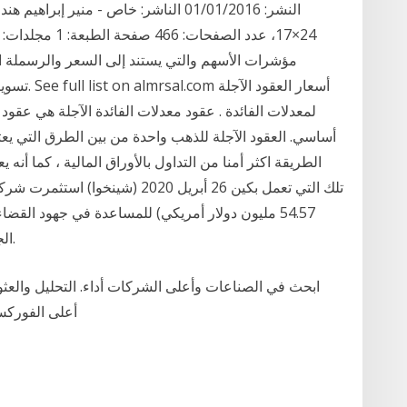
مؤشرات الأسهم والتي يستند إلى السعر والرسملة ال
تسويات نقد
لمعدلات الفائدة . عقود معدلات الفائدة الآجلة هي عقود
أساسي. العقود الآجلة للذهب واحدة من بين الطرق التي يعتم
الطريقة اكثر أمنا من التداول بالأوراق المالية ، كما أنه 
54.57 مليون دولار أمريكي) للمساعدة في جهود الق
الجاري، وفق ما ذكرت جمعية العقود الآجلة الصينية.
ابحث في الصناعات وأعلى الشركات أداء. التحليل والعث
على radingView Dec. 29