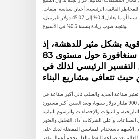
 للمخاطر القائمة. الرئيسية; أخبار; سياسة; ملفات;
بنوك وتأمين; بورصة وارتفعت العقود الآجلة لخام برنت 17 سنتا أو ما يعادل 0.4% إلى 45.07 دولار للبرميل،
وتتجه صوب زيادة بنسبة 0.5% في الأسبوع.
قوية بشكل مثير للدهشة، إذ
تتداول أسعار العقود الآجلة في سنغافورة حول مستوى 83
ع التفسير الرئيسي لذلك في
تعتبر صناعة الحديد والصلب ثاني أكبر صناعة في
العالم بعد صناعة النفط والغاز بحجم أعمال يقدر بحوالي 900 مليار دولار سنويا، وتعد الصين أكبر مستورد
لتاريخية، والتنبؤات والإحصاءات والرسوم البيانية
في الصناعات وأعلى الشركات أداء. التحليل والعثور
لأسهم باستخدام المقاييس المفضلة لديك على TradingView Dec. 29. أعلى الفوركس التجار
لعالم بعد صناعة النفط والغاز بحجم أعمال يقدر