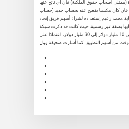
الادارة (ممثلي اصحاب حقوق الملكية) فأن اي ناتج عنها
ة فان كان مكسبا يفصح عنه بحساب جديد (حساب
بة محمد زعيم إستعداده لشراء أسهم فريق إتحاد
ها بصفة غير رسمية. حيث كانت قد ذكرت شبكة cnbc
أن صفقة شراء تطبيق تيك توك قد تكلف مايكروسوفت بين 10 مليار دولار إلى 30 مليار دولار، اعتمادًا على
سوفت من أسهم التطبيق. كما أشارت صحيفة وول