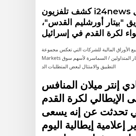
كشف تلفزيون i24news الإسرائيلي، أن رجال أعمال
ريق "بيتار أورشليم القدس"،
ع الأوراق المالية للشركات التي تعكس مجموعة OTC
Markets عروض أسعار المتداولين / السماسرة لأسهم سوق OTC تتم إضافتها ببساطة إلى النظام (بناءً على
التطبيق والامتثال لبعض المتطلبات الد
ي إنتر ميلان المنافس
ى الإيطالي لكرة القدم
التي تحدثت عن إنه يسعى
ر إعلامية إيطالية اليوم