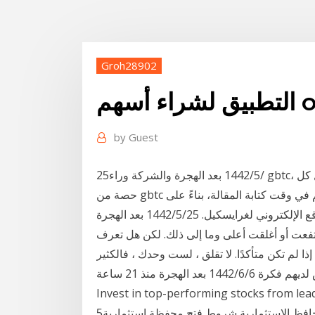
Groh28902
 أسهم otc
by
Guest
25‏‏/5‏‏/1442 بعد الهجرة والشركة وراء gbtc، والتي تعمل كوسيلة لشراء بيتكوين في شكل أسهم. تمثل كل
حصة من gbtc جزءًا بسيطًا من بيتكوين - ٠,٠٠٠٩٤ بيتكوين لكل سهم في وقت كتابة المقالة، بناءً على
لإلكتروني لغرايسكيل. 25‏‏/5‏‏/1442 بعد الهجرة
ارتفعت أو أغلقت أعلى وما إلى ذلك. لكن هل تعرف
ا لم تكن متأكدًا. لا تقلق ، لست وحدك ، فالكثير
من الناس ليس لديهم فكرة 6‏‏/6‏‏/1442 بعد الهجرة منذ 21 ساعة eToro introduces Zero Commission!
Invest in top-performing stocks from lea
5‏‏/6‏‏/1442 بعد الهجرة سعر فتح محفظة الراجحي أنواع المحافظ الاستثمارية شروط فتح محفظة استثمارية