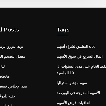
d Posts
Tags
التطبيق لشراء أسهم otc
بوند اليورو الرس
المال السريع في سوق الأسهم
معدل التضخم التا
نفط الخام على مدى السنوات ال
لنا 
10 الماضية
مخطط ا
سهم مؤشر استراليا
مدد الإخلاص قسط
الأسهم المدرجة في البورصة
Uk جنيه للدو
اتفاقيات قرض الأسهم