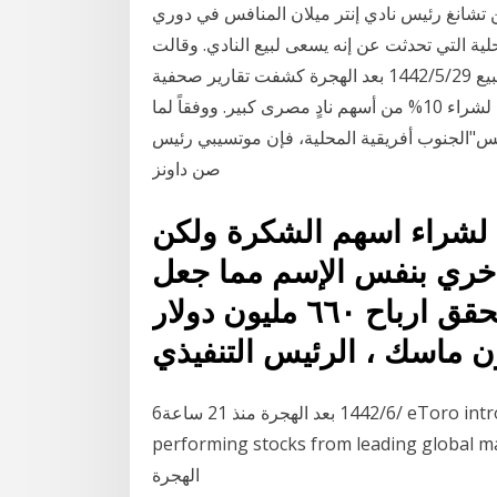
تشانغ رئيس نادي إنتر ميلان المنافس في دوري
محلية التي تحدثت عن إنه يسعى لبيع النادي. وقالت
تقارير إعلامية إيطالية اليوم السبت إن بنك روتشيلد مخول ببيع 29‏‏/5‏‏/1442 بعد الهجرة كشفت تقارير صحفية
عن خطة باتريس موتسيبي رئيس صن داونز الجنوب أفريقي لشراء 10% من أسهم نادٍ مصرى كبير. ووفقاً لما
تس"الجنوب أفريقية المحلية، فإن موتسيبي رئيس
صن داونز
ن لشراء اسهم الشكرة ولكن
خري بنفس الإسم مما جعل
اسهم هذه الشركة يترفع وتحقق ارباح ٦٦٠ مليون دولار
ن ماسك ، الرئيس التنفيذي
6‏‏/6‏‏/1442 بعد الهجرة منذ 21 ساعة eToro introduces Zero Commission! Invest in top-
performing stocks from leading gl‏‏/6‏‏/1442 بعد
الهجرة