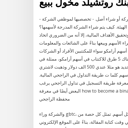
نك روتشيلد مخول ببيع
- عمليات المبادلة مقابل الاستحواذ على أسهم أو حصص شركة أو شراء أصل. - تخصصيها لموظفي الشركة
لهيئة. كيف يتم شراء الشركة المدرجة لأسهمها؟
تحقيق الأهداف المالية، إلا أنه من الضروري اتخاذ
ء الأسهم وبيعها بناءً على الشائعات والمعلومات
واصل عملية شراء أسهم أرامكو سواء للمكتتبين الأفراد أو الشركات
عبر البنوك المشاركة في الطرح. وأعلنت البنوك أنه هناك 5 طرق للاكتتاب في أسهم أرامكو، ممثلة في
تطبيق سلام عليكم كيف يتم نظام الاسهم , ما اريده بالتحديد هو مثلا عندي 500 الف دولار وذهبت لاشتري
 كلما ت طريقة التداول في الراجحي المالية.
 معرفة طريقة التسجيل في تداول الراجحي يرغب
البعض أيضًا في معرفة how to become a binary options broker in india الطريقة التي يمكن استخدام
محفظة الراجحي
والشركة وراء gbtc، والتي تعمل كوسيلة لشراء بيتكوين في شكل أسهم. تمثل كل حصة من GBTC جزءًا
بيتكوين لكل سهم في وقت كتابة المقالة، بناءً على الموقع الإلكتروني