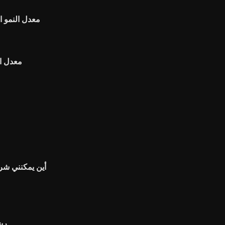
معدل النمو ا
معدل ال
أين يمكنني شر
[أو