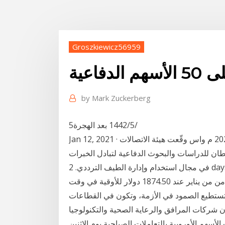
Groszkiewicz56959
أسهم الدفاعية
by
Mark Zuckerberg
5‏‏/5‏‏/1442 بعد الهجرة
Jan 12, 2021 · الرياض 28 جمادى الأولى1442 هـ الموافق 12 يناير 2021 م واس وقّعت هيئة الاتصالات
ان للدراسات والبحوث الدفاعية لتبادل الخبرات
في مجال استخدام وإدارة الطيف الترددي. 2 days ago · وقد صعد الذهب في المعاملات الفورية 0.1% إلى
1873.36 دولار للأوقية بعدما سجل أعلى مستوياته منذ الثامن من يناير عند 1874.50 دولار للأوقية في وقت
ا تستطيع الصمود في الأزمة، وتكون في القطاعات
فإن شركات المرافق والرعاية الصحية والتكنولوجيا
أسهم الأوروبية بالتعاملات الصباحية يوم الاثنين