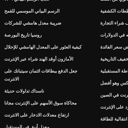
طات الكشفية
الرسم البياني الموسمي للقمح
ف شراء التجارة
ضريبة معدل هامشي للشركات
روسيا تاريخ البورصة
 سعر الفائدة
كيفية العثور على المعدل الهامشي للإحلال
خفيف التاريخية
الأمازون أوقد الهند شراء عبر الإنترنت
طة المستقبلية
جعل الدفع ببطاقات ائتمان سيتبانك على
الانترنت
وركس وهو أفضل
ناسداك تداولات حديثة
ترنت في الصين
محاكاة سوق الأسهم على الإنترنت مجانا
 على الإنترنت
ارتفاع معدلات الادخار على الانترنت
نتقالية للطاقة
معدل أنيق في المستقبل