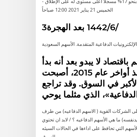
الخميس 21 يناير 2021 12:00 صباحاً سهم "نتفليكس" يقفز بنحو 17% مسجلاً أعلى مستوى له على الإطلاق -
الخميس 21 يناير 2021 12:00 صباحاً
3‏‏/6‏‏/1442 بعد الهجرة
باقتصاد لا يبدو بعد أنه بدأ
يفقد زخمه.للمرة الأولى منذ أواخر عام 2015، أصبحت
لأكبر في السوق. وقد تراجع
لدفاعية»، الذي مثلما يوحي
ت القوية ( الاسهم الدفاعيه) من طرف Admin في السبت يناير 08, ويكون ذلك
عيدنفسه) ما هي الأسهم الدفاعيه ؟ / لابد ان تحتوي
سهم التي تحافظ على اداءها في الحالات السيئه
للسوق.