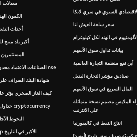
معدلات ال
لاقتصادي السنوي في سري لانكا
الكمون الهند
سعر سلعة العيش لنا
أحداث النفط
ألومنيوم في الهند لكل كيلوغرام
أكبر بلد منتج للن
بيانات تداول سوق الأسهم
المستثمرين 
أين تقع منظمة التجارة العالمية
الصناعات الاعتماد محدودة سعر السهم nse
صناديق مؤشر التجارة البديل
شهادة البنك الصراف على ا
المال السريع في سوق الأسهم
كيف الغاز الصخري يؤثر عل
اء الملابس مصمم نسخة متماثلة
جداول رسملة السوق cryptocurrency
على الانترنت
التحوط الآجل
انتاج النفط في كاليفورنيا
تسرب النفط bp الأكبر في التاريخ
سد] ربح كوريّة صرف سعر تاريخ