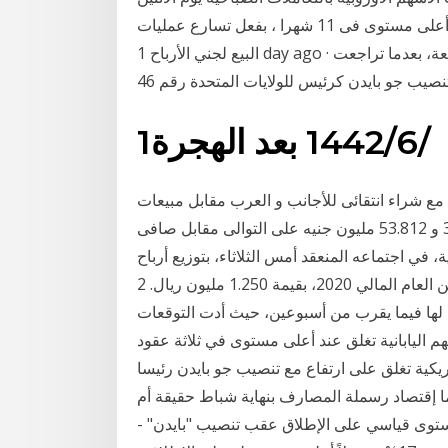
لتواصل خسائرها للجلسة الثانية على التوالي ، لتبتعد عن أعلى مستوى فى 11 شهرا ، بفعل تسارع عمليات
البيع لجني الأرباح 1 day ago · انخفضت أسعار العقود الآجلة للذهب بتداولات يوم الجمعة، بعدما تراجعت
يب جو بايدن كرئيس للولايات المتحدة رقم 46
1‏‏/6‏‏/1442 بعد الهجرة
مع شراء انتقائى للأجانب و العرب مقابل مبيعات
المصريين ليسجل الاجانب و العرب صافى شراء ب 3.091 و 53.812 مليون جنيه على التوالى مقابل صافى
في اجتماعه المنعقد أمس الثلاثاء، بتوزيع أرباح
نقدية على المساهمين عن العام المالي 2020، بقيمة 1.250 مليون ريال. 2 days ago · صعدت العقود الآجلة
لها فيما يقرب من أسبوعين، حيث أدت التوقعات
م اليابانية تغلق عند أعلى مستوى في ثلاثة عقود
يكية تغلق على ارتفاع مع تنصيب جو بايدن رئيسا
ت المتحدة و”نيكي” يحقق أعلى مستوى في 30 عاما إقتصاد رسملة المصارف بنهاية شباط حقيقة أم
مستوى قياسي على الإطلاق عقب تنصيب "بايدن" -