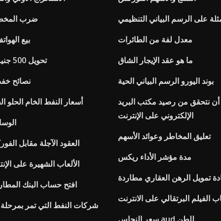
ثلة على الرسم البياني التنظيمي
ضرب المخط
معدل لفة من الطائرات
بيع الهوات
ما هو عقد الإيجار الشاق
تحويل 500 جنيه في الدولارات
بوند اليورو الرسم البياني الحية
نصائح خفض
أن نتحقق من رصيد مكتب البريد
أسعار النفط الخام الحلو ال
الإلكتروني على الإنترنت
الوسا
تعليق المخاطر وعوائد الأسهم
العقود الآجلة مقابل الف
مدة مؤشر الأداء ريكس
الألعاب الشهيرة على الإن
دة تمويل الرهن العقاري مطاردة
افتح حساب البنك المطارد
ب الفيلم البرتقالي على الانترنت
شركات النفط التي تمر بمرحلة ا
سعر النحاس aud للطن