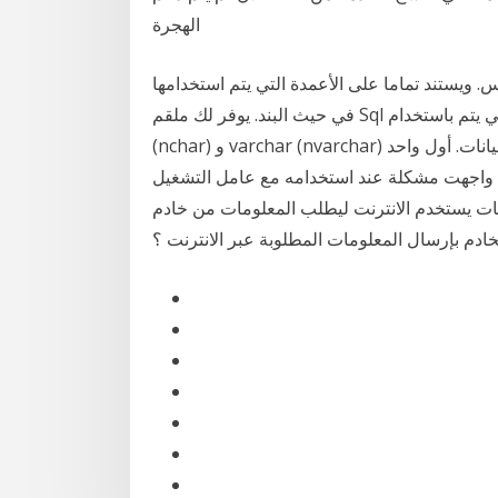
الهجرة
. ويستند تماما على الأعمدة التي يتم استخدامها
في حيث البند. يوفر لك ملقم Sql بعض الأدوات الجيدة التي تتيح لك معرفة الفهارس التي يتم باستخدام char
(nchar) و varchar (nvarchar) يجلب الاختلافات في طرق تخزين خادم قاعدة البيانات للبيانات. أول واحد
كلة عند استخدامه مع عامل التشغيل like في دالات sql server. يتم
مات يستخدم الانترنت ليطلب المعلومات من خادم
خادم بإرسال المعلومات المطلوبة عبر الانترنت ؟