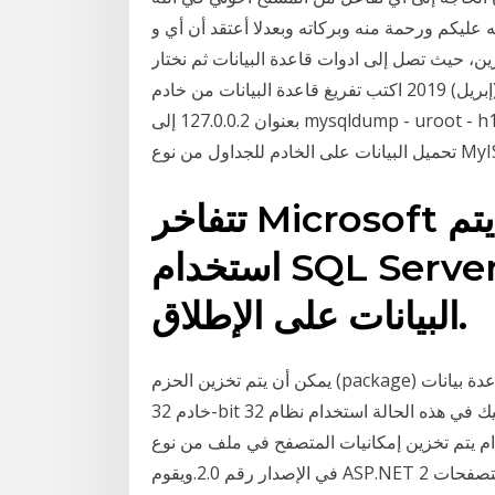
ورحمة منه وبركاته وبعدلا أعتقد أن أي و Microsoft SQL ماعدا موضوع محدودية
 إلى ادوات قاعدة البيانات ثم نختار ( خادم SQL ) فبمجرد ان نقوم بإختياره
سوف الفهارس الخاصة بالقا 11 نيسان (إبريل) 2019 اكتب تفريغ قاعدة البيانات من خادم MySQL البعيد
بعنوان 127.0.0.2 إلى mysqldump - uroot - h127.0.0.2 - p db_name\u003e dump_db.sql تسريع
تتفاخر Microsoft في هذا البيان الصحفي بأنه يتم
استخدام SQL Server لإنشاء بعض أكبر قواعد
البيانات على الإطلاق.
يمكن أن يتم تخزين الحزم (package) في قاعدة بيانات SQL Server 2000 64-bit ولكن التشغيل يكون على
خادم 32-bit فقط. ولذلك يتعين عليك في هذه الحالة استخدام نظام 32-bit ثانوي يقوم بإدخال البيانات أو
زين إمكانيات المتصفح في ملف من نوع XML، وقد تم تقديم هذا النوع من الملفات
في الإصدار رقم 2.0.ويقوم ASP.NET 2 بتخزين العديد من تلك البيانات بشكل آلي، من أجل دعم متصفحات