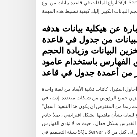
أنواع الملفات في قاعدة بيانات من نوع SQL Server يمكن أن تكون إدارة قاعدة بيانات SQL مهمة هائلة
ارة عن هيكلية بيانات هدفه
بيانات من جدول في قاعدة
ين البيانات وزيادة الحجم
ق الفهارس باستخدام عامود
ر من أعمدة جدول في قاعد
أحاول استيراد كائنات ثلاثية الأبعاد من لعبة واحدة (IGI 2: Covert Strike) في الخلاط. يحتوي تنسيق Ingame
ين جميع الرؤوس من شبكات متعددة. إذن ، في
. ربما من المفترض أن يكون هذا التنفيذ "أسهل"
شأن ماهيتها. بشكل افتراضي ، يملأ خادم SQL فهرس نص كامل جديد فور
م الفهرس بشكل فعال ، حيث قد لا تؤدي الفهارس
سيئة التصميم في SQL Server ، يتم تقسيم تخزين القرص للجداول والفهارس إلى كتل من 8&n 11 أيار