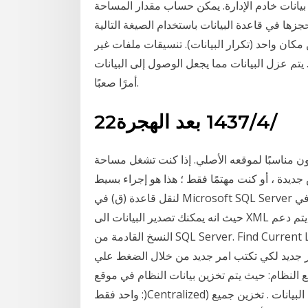
بيانات خادم الإدارة. يمكن حساب مقدار المساحة
دة البيانات باستخدام الصيغة التالية: (200 * c + 2.3 * e + 2.5 * a),
مكان واحد (تكرار البيانات). تنسيقات ملفات غير
يتم عزل البيانات مما يجعل الوصول إلى البيانات
أمرًا صعبًا.
22‏‏/4‏‏/1437 بعد الهجرة
ون مناسبًا لموقعه الأصلي. إذا كنت تشغل مساحة
ة ، أو كنت مهتمًا فقط ؛ هذا هو إجراء بسيط
لنقل قاعدة (ق) في Microsoft SQL Server إلى ميزة اخرى في MS SQL Server وهو دعمه لتقنية XML
حيث انه يمكنك تصدير البيانات الى XML ولكن الى الان لم يتم دعم XML بشكل كامل وهذا ماسيتم عمله في
النسخ القادمة من SQL Server. Find Current Location Sql server database الخطوات 1- افتح برنامج
كي تكتب امر جديد من خلال الضغط علي New Qery 2- اكتب هذا
النظام: حيث يتم تخزين بيانات النظام في موقع
واحد فقط :)Centralized) أ- مركزي ويتم الاتصال به حال الحاجة لاستخدام قاعدة البيانات . تخزين جميع