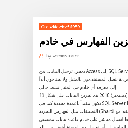
Groszkiewicz56959
by
Administrator
بمجرد ترحيل البيانات من Access إلى SQL Server، أصبح لديك الآن قاعدة بيانات والتنظيم هو حل على
ية يتصل المستخدمون بالمثيل ولا يحتاجون أبداً
إلى معرفة أي خادم في المثيل نشط حالي
19 كانون الأول (ديسمبر) 2018 يتم تخزين البيانات على شكل key و value مثل ال dictionary حيث أنك لن
تكون مقيداً بأعمدة محددة كما في SQL Server DBs ولكن يستخدم هذا النوع بكثرة مع بعض أنواع
التطبيقات مثل الفهارس التجزئة (Shardi فعاله من حيث التكلفه: مع Imprado ، لا تحتاج إلى خبراء SQL
وسط اتصال مباشر على خادم قاعدة بيانات مخصص
الحاجة إلى أي تفاعل من المستخ أخوتي في الله