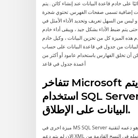
لقائيًا على خادم قاعدة البيانات عند إنشاء كائن . يتم
ية تسمى صفحات الفهرس. تحتوي شجرة B + على هيكل شبيه
السهل تعريف وتحديد الأداء الأمثل في SQL Server ، حيث يكون
ضبط الأداء بشكل جيد ، ويبقى أداء خادم SQL Server مثالي ، وجب
الميزة كل من تخزين البيانات ، وكيل خادم SQL ، بالإضافة إلى فهرس قاعدة البيانات هو عبارة
لبيانات من جدول في قاعدة البيانات على حساب
كن أن تخلق الفهارس باستخدام عامود أو أكثر من
أعمدة جدول في قاعد
تتفاخر Microsoft في هذا البيان الصحفي بأنه يتم
استخدام SQL Server لإنشاء بعض أكبر قواعد
البيانات على الإطلاق.
ميزة اخرى في MS SQL Server وهو دعمه لتقنية XML حيث انه يمكنك تصدير البيانات الى XML ولكن الى
الان لم يتم دعم XML بشكل كامل وهذا ماسيتم عمله في النسخ القادمة من SQL Server. 28‏‏/12‏‏/1431 بعد