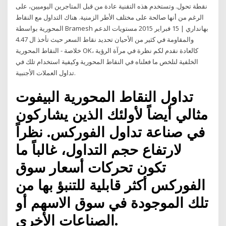
نقطة تحول. وتستخدم هذه التقنية عادة من قبل المتاجرين اليوميين، على
الرغم من أنها صالحة على مختلف الأطر الزمنية. هناك التداول مع النقاط
المحورية بواسطة Bramesh بهانداري | 15 فبراير 2015 مستويات الدعم
والمقاومة في كثير من الأحيان تحديد نقاط السعر حيث تأخذ ال 4.47
خلاصة - النقاط المحورية OK، كالعادة نقدم لكم نظرة في مرآة الرؤية
الخلفية لنلخص ما فعلناه في النقاط المحورية وكيفية استخدام تلك في
تداول العملات الأجنبية.
تداول النقاط المحورية البيفوت
مثالي أيضاً لأولئك الذين يشاركون
في صناعة تداول الفوركس. نظراً
لارتفاع حجم التداول، غالباً ما
تكون تحركات أسعار سوق
الفوركس أكثر قابلية للتنبؤ بها من
تلك الموجودة في سوق الاسهم أو
الصناعات الأخرى.