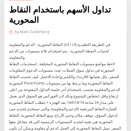
تداول الأسهم باستخدام النقاط
المحورية
by
Mark Zuckerberg
النقاط المحورية - الدعم والمقاومة (s3 / r3) في الطريقة التقليدية
لحساب النقطة المحورية ، يتم استخدام ثلاثة مستويات من الدعم
والمقاومة.
لاحظ مواضع مستويات النقاط المحورية المختلفة:. استخدمات النقاط
المحورية في تداول سوق العملات: تحدد مستويات الدعوم المقاومات
للسعر، بكل تقنياتها كالارتداد والكسر وإعادة الاختبار. كيف تحسب النقاط
المحورية Pivot Points النقاط المحورية وما يرتبط بها من مستويات
الدعم والمقاومة تحسب باستخدام آخر جلسة التداول المفتوحة من اعلى
ارتفاع واقل انخفاض للشموع وذلك لان الفوركس هو السوق الذى يعمل
على مدار 24 ساعة 14‏‏/4‏‏/1441 بعد الهجرة + تتطلب النقاط المحورية
للتجارة النقاط المرجعية (الدعم والمقاومة)، والتي تستخدم لتحديد متى
لدخول السوق، يتوقف مكان وجني الأرباح. ومع النقاط المحورية. النقاط
المحورية هي تقنية لتحديد المستويات الرئيسية التي قد يتفاعل معها
السعر. تميل النقاط المحورية إلى العمل كدعم أو مقاومة ويمكن أن تكون