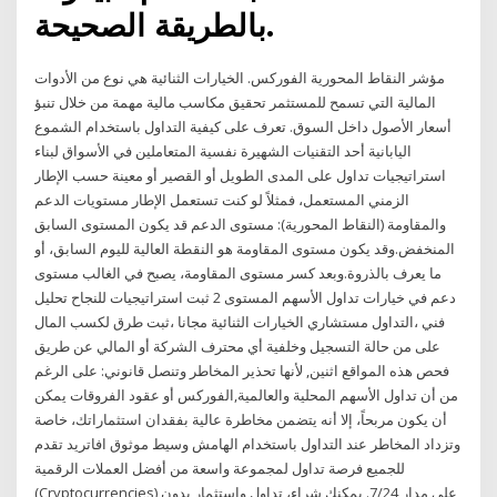
بالطريقة الصحيحة.
مؤشر النقاط المحورية الفوركس. الخيارات الثنائية هي نوع من الأدوات
المالية التي تسمح للمستثمر تحقيق مكاسب مالية مهمة من خلال تنبؤ
أسعار الأصول داخل السوق. تعرف على كيفية التداول باستخدام الشموع
اليابانية أحد التقنيات الشهيرة نفسية المتعاملين في الأسواق لبناء
استراتيجيات تداول على المدى الطويل أو القصير أو معينة حسب الإطار
الزمني المستعمل، فمثلاً لو كنت تستعمل الإطار مستويات الدعم
والمقاومة (النقاط المحورية): مستوى الدعم قد يكون المستوى السابق
المنخفض.وقد يكون مستوى المقاومة هو النقطة العالية لليوم السابق، أو
ما يعرف بالذروة.وبعد كسر مستوى المقاومة، يصبح في الغالب مستوى
دعم في خيارات تداول الأسهم المستوى 2 ثبت استراتيجيات للنجاح تحليل
فني ،التداول مستشاري الخيارات الثنائية مجانا ،ثبت طرق لكسب المال
على من حالة التسجيل وخلفية أي محترف الشركة أو المالي عن طريق
فحص هذه المواقع اثنين, لأنها تحذير المخاطر وتنصل قانوني: على الرغم
من أن تداول الأسهم المحلية والعالمية,الفوركس أو عقود الفروقات يمكن
أن يكون مربحاً، إلا أنه يتضمن مخاطرة عالية بفقدان استثماراتك، خاصة
وتزداد المخاطر عند التداول باستخدام الهامش وسيط موثوق افاتريد تقدم
للجميع فرصة تداول لمجموعة واسعة من أفضل العملات الرقمية
(Cryptocurrencies) على مدار 7/24. يمكنك شراء، تداول واستثمار بدون