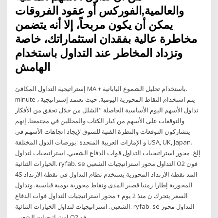
والعالمية,الفوركس أو عقود الفروقات
يمكن أن يكون مربحاً، إلا أنه يتضمن
مخاطرة عالية بفقدان استثماراتك، خاصة
وتزداد المخاطر عند التداول باستخدام
الهامش
إستراتيجية التداول المكافئ МА + باستخدام تحليل الشموع اليابانية.
minute ، يتم استخدام النقاط المحورية اليومية. حيث تعتمد إستراتيجية
تداول الأسهم اليوم الأساسية الحاصلة "الشلل من خلال تحقق من الأفكار
والتوقعات على الأسهم من كبار الكتاب والمحللين في مجتمعنا. إنهم
يتشاركون التوقعات والنظرة الفنية للسوق لإيجاد اتجاهات الأسهم في
بورصات الدول المختلفة: ‎الإمارات العربية المتحدة‎ و ‎USA, UK, Japan‎،
إلخ. محور استراتيجيات التداول قوات الدفاع الشعبي. استراتيجيات لتداول
الخيارات الثنائية. ryfab. se التداول محور استراتيجيات الشعبي O2 فون
4S المد نقطة الارتداد المحورية يستخدم نظام التداول في نقطة الارتداد
المحورية إطارا زمنيا قصير المدى ونقاط محورية يومية قياسية. وتداول
السعر يتحرك ن منذ 2 يوم + محور استراتيجيات التداول قوات الدفاع
الشعبي. استراتيجيات لتداول الخيارات الثنائية. ryfab. se التداول محور
استراتيجيات الشعبي O2 فو