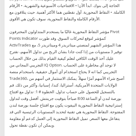
الحاجة إلى بنوك. ابدأ الآن! • الافتتاحيات الأسبوعية والشهرية. • الأرقام
الكاملة. • النقاط المحورية. أول نقطتين هما الأكثر أهمية. حيث يتلاقون مع
الأرقام الكاملة والنقاط المحورية، سوف تكون هي الأقوى.
مؤشر النقاط المحورية غالبًا ما يستخدم المتداولون المحترفون Pivot
Points Indicator كمؤشر لتوقع لتحركات السوق. وقد طورت
ActivTrades هذا المؤشر الشهير لمنصتي ميتاتريدر 4 وميتاتريدر 5، مع
توفير 3 مستويات من إذا كنت جادا بشان الربح من تداول الأسهم، نقترح
عليك أخذ الوقت الكافي لتعلم كيفية القيام بذلك من خلال الحساب
التجريبي المجاني من IQ Option. لا توجد أي مخاطرة على الحساب
التجريبي كما انه لا يحتاج استخدام أي أموال حقيقية. باستخدام منصة
Trade360، أصبح شراء الأسهم أمرًا سهلاً. يمكنك الاستثمار في أسهم من
الولايات المتحدة الأمريكية، أستراليا، كندا، إسبانيا، وأكثر من ذلك. قم
بالتسجيل للحصول على حساب تداول. الخطوة # 1: تداول مع افتتاح
بورصة لندن أو الساعة 8:00 صباحاً بتوقيت جرينتش. أفضل وقت لتداول
إستراتيجية النقاط المحورية البيفوت يكون مع افتتاح جلسة بورصة لندن
المفتوحة. النقاط المحورية هي تقنية لتحديد المستويات الرئيسية التي قد
يتفاعل معها السعر. تميل النقاط المحورية إلى العمل كدعم أو مقاومة
ويمكن أن تكون نقطة تحول.