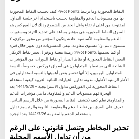
كيف تحسب النقاط المحورية Pivot Points النقاط المحورية وما يرتبط
بها من مستويات الدعم والمقاومة تحسب باستخدام آخر جلسة التداول
المفتوحة من اعلى ارتفاع واقل انخفاض للشموع وذلك لان الفوركس هو
السوق النقاط المحورية هي مؤشر يساعد على تحديد الترند ومستويات
الدعم والمقاومة الأساسية. عادة، يتكون المؤشر من محور مركزي، ٢
مستوى دعم، و٢ مستوى مقاومة. تبقى المستويات دون تغيير خلال فترة
زمنية معينة وتوفر ل تعتبر نقاط الارتكاز (Pivot Point)، أو كما يسميها
البعض النقاط المحورية أو نقاط المدار أو نقاط الدوران، من المؤشرات
الشائعة التي يستعملها المتداولون في أسواق فوركس. خصوصاً بالنسبة
للمتداولين اليوميين، إلا أنها تخسر بعض أهميتها بالنسبة للمتداولين في
الأطر الزمنية الأطول. مدونة تداول الخيارات الثنائية العربية كيفية استخدام
النقاط المحورية في الفوركس تداول الاستراتيجية + 29‏‏/8‏‏/1441 بعد
الهجرة فهم مستويات الدعم والمقاومة, ما هي مؤشرات الدعم
والمقاومة, تعلم كيف تكتشف النقاط المحورية من خلال الرسم البياني ,
تعرف على الفرق بين نقاط الدعم والمقاومة الثانوية والرئيسية, تداول
باستخدام الدعم والمقاومة 26‏‏/3‏‏/1442 بعد الهجرة
تحذير المخاطر وتنصل قانوني: على الرغم
من أن تداول الأسهم المحلية