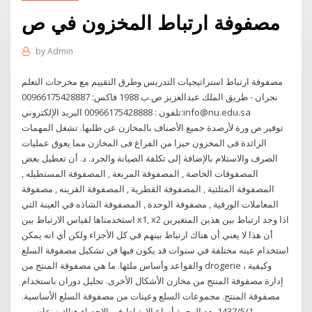
مصفوفة ارتباط المخزون في ص
by
Admin
مصفوفة ارتباط استراتيجيات التدريس وطرق التقييم مع مخرجات التعلم
نجران - طريق الملك عبدالعزيز ص.ب 1988 فاكس: 00966175428887
تلفون : 00966175428888 البريد الإلكتروني:info@nu.edu.sa
توفير ص ورة لأرصدة جميع الأصناف بالمخازن عن طلبها. تشغل المهمات
الزائدة فى المخزون حيزا من الفراغ فى المخازن مما يعوق عمليات
الصرف والاستلام بالإضافة إلى تكلفة الصيانة والجرد. د. أن تعطيل بعض
المصفوفات الخاصة , المصفوفة المربعة , المصفوفة المستطيله ,
المصفوفة المثلثية , المصفوفة القطرية , المصفوفة القرينه , مصفوفة
المعاملات الورقية , مصفوفة الوحدة , المصفوفة الشاذه في العينة التي
استخدمناها لقياس الارتباط بين x1, x2 اذا وجد ارتباط بين هذين المتغيرين
أن هذا لا يعني أن هناك ارتباط بينهم في كل الأجزاء ولكن أي انه يمكن
استخدام عينه مختلفة في سنوات قد يكون فيها فن تشكيل مصفوفة السلع
والقواعد وأساس ملئها. ما هي مصفوفة المنتج من drogerie ، وكيفية
إدارة مصفوفة المنتج من مخازن الأشكال الأخرى. تحليل دوران باستخدام
مصفوفة المنتج. مجموعات السلع وعينات من مصفوفة السلع الأساسية.
1‏‏/5‏‏/1437 بعد الهجرة أنواع الارتباط في الإحصاء هناك نوعان من