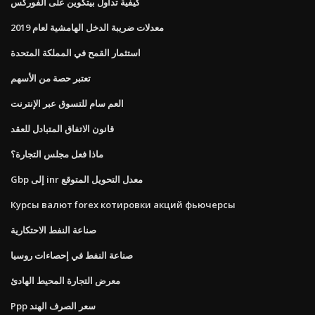
كيفية تداول بيتكوين على الفوركس
معدلات ضريبة الدخل الهامشية لعام 2019
استثمار القمح في المملكة المتحدة
تعتبر حصة من الأسهم
العم سام للتسوق عبر الإنترنت
قانون الاتفاق المتبادل للعقد
ماذا فعل مجلس التجارة؟
Gbp إلى inr معدل التحويل المتوقع
Курсы валют forex котировки акций фьючерсы
صناعة النفط الاحتكارية
صناعة النفط في إحصاءات روسيا
معرض التجارة المحيط الهادئ
Ppp سعر الصرف الهند