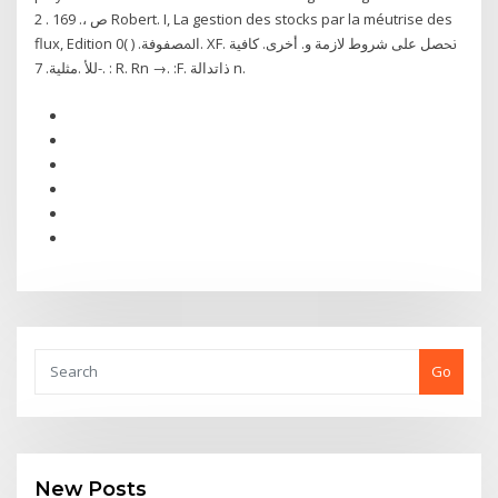
ص ،. 169 . 2 Robert. I, La gestion des stocks par la méutrise des
flux, Edition اﳌﺼﻔﻮﻓﺔ. ( )0. XF. ﳓﺼﻞ ﻋﻠﻰ ﺷﺮوط ﻻزﻣﺔ و. أﺧﺮى. ﮐﺎﻓﻴﺔ
ﻟﻸ .ﻣﺜﻠﻴﺔ. 7-. : R. Rn →. :F. ذاتداﻟﺔ n.
Go
New Posts