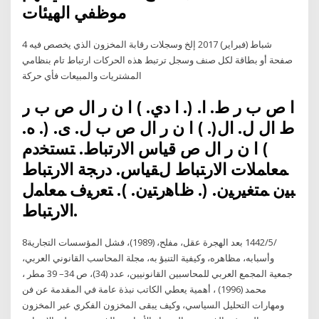
موظفي الهيئات
4 شباط (فبراير) 2017 إلخ وسجلات رقابة المخزون الذي يخصص فيه
صفحة أو بطاقة لكل صنف وسجل ترتبط هذه الحركات ارتباط تام بنظامي
المشتريات والمبيعات فأي حركة
ا ص ﺏ ر ط. ا. (. ا دي. ) ا ﻥ ر اﻝ ص ﺏ ر
ط اﻝ ﻝ. اﻝ(. ) ا ﻥ ر اﻝ ص ﺏ ل. ی. (. ه.
) ا ﻥ ر اﻝ ص ﻗﻴﺎﺱ ﺍﻻﺭﺗﺒﺎﻁ. ﺘﺴﺘﺨﺩﻡ
ﻤﻌﺎﻤﻼﺕ ﺍﻻﺭﺘﺒﺎﻁ ﻝﻘﻴﺎﺱ. ﺩﺭﺠﺔ ﺍﻻﺭﺘﺒﺎﻁ
ﺒﻴﻥ ﻤﺘﻐﻴﺭﻴﻥ. (. ﻅﺎﻫﺭﺘﻴﻥ. ). ﺘﻌﺭﻴﻑ ﻤﻌﺎﻤل
ﺍﻻﺭﺘﺒﺎﻁ.
8‏‏/5‏‏/1442 بعد الهجرة عقل، مفلح، (1989)، فشل المؤسسات التجارية
وأسبابه، مظاهره، وكيفية التنبؤ به، مجلة المحاسب القانوني العربي،
جمعية المجمع العربي للمحاسبين القانونيين، عدد (34)، ص 34– 39 مطر ،
محمد (1996) ، أهمية يعطي الكاتب نبذة عامة في المقدمة عن فن
ومهارات التحليل السياسي، وكيف يبقى المخزون الفكري عبر المخزون