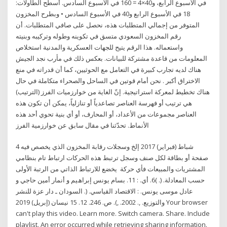
في الأسبوع الرابع، و40×4 = 160 في الأسبوع السادس. أسطح الطاولات:
18 في الأسبوع الرابع و40 في الأسبوع السادس • وبطرح المخزون
المتوفر من إجمالي المتطلبات هذه، نحصل على صافي المتطلبات. أن
رقم المخزون السعودي متسق في تكوينه وطوله وتركيبه وبنيته
واستعماله. هذا الرقم يتيح للجهات العسكرية والمدنية استخلاص
المعلومات من قاعدة مشتركة للبيانات. بعكس ذلك في مأرب نجد الجيش
هناك لديه تجارب كبيرة في التعامل مع الحوثيين، كما أن قدراته في منع
الاختراق أكبر . نحن أمام قوتين في الساحل والصحراء متكاملة في حال
هناك تخطيط لمعركة استراتيجية. إنّ الغاية من خوارزميات الفرز (الترتيب)
هي ترتيب أو فهرسة العناصر تصاعدياً أو تنازلياً، يمكن أن تكون هذه
العناصر مجموعات من الأعداد، أو المحارف، أو أي بنية تحوي أحد هذه
الأنماط. تحدّثنا في مقال سابق عن خوارزمية الفرز
4 شباط (فبراير) 2017 إلخ وسجلات رقابة المخزون الذي يخصص فيه
صفحة أو بطاقة لكل صنف وسجل ترتبط هذه الحركات ارتباط تام بنظامي
المشتريات والمبيعات فأي حركة ﯾﺨﻀﻊ ﻟﻼرﺗﺒﺎط اﻟﺬاﺗﻲ ﻣﻦ اﻟﺮﺗﺒﺔ اﻷوﻟﻰ
ﺣﺴﺐ اﻟﻤﻌﺎدﻟﺔ. (. )6. أي. : 11. ﺑﺴﺎم ﯾﻮﻧﺲ إﺑﺮاھﯿﻢ و أﻧﻤﺎر أﻣﯿﻦ ﺣﺎﺟﻲ و
ﻋﺎدل ﻣﻮﺳﻰ ﯾﻮﻧﺲ. : اﻻﻗﺘﺼﺎد اﻟﻘﯿﺎﺳﻲ. (. اﻟﺴﻮدان ـ دار ﻋﺰة ﻟﻠﻨﺸﺮ
واﻟﺘﻮزﯾﻊ. ,. 2002. ,). ص. 246. 12. 15 نيسان (إبريل) 2019 Your browser
can't play this video. Learn more. Switch camera. Share. Include
playlist. An error occurred while retrieving sharing information.