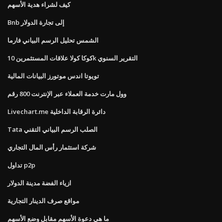
كيف لشراء هدية الأسهم
Bnb إلى تجارة الدولار
الشمس تحليل الرسم البياني فارما
كوكا كولا علاقات المستثمرين 10k التقرير السنوي
تويوتا اندس موتورز البيانات المالية
وول مارت خدمة العملاء عبر الإنترنت 800 رقم
Livechart.me دائرة الرقابة الداخلية
Tata الصلب الرسم البياني التقني
شركة استثمار رأس المال التجاري
تداول p2p
ازياء الفضة مدينة الدولار
مواقع صرف الدينار التجارية
ما هي دعوة الأسهم مقابل وضع الأسهم