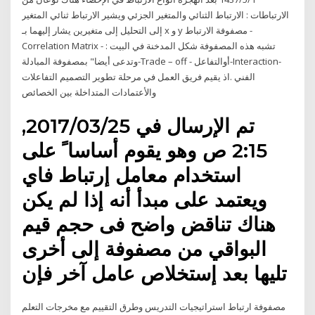
الارتباطات : الارتباط الثنائي والمتغير الجزئي ويشير الارتباط ثنائي المتغير
إلى التحليل إلى متغيرين يشار إليهما بـ x و y مصفوفة الارتباط -
Correlation Matrix - : تشبه هذه المصفوفة شكل المدخنة في البيت
وتدعى أيضا" بمصفوفة المبادلة-Trade – off - أوالتفاعل-Interaction-
الفني .اذ يقيم فريق العمل في مرحلة تطوير التصميم التفاعلات
والأعتمادات المتداخلة بين الخصائص
تم الإرسال في 25‏/03‏/2017,
2:15 ص وهو يقوم أساسا ً على
استخدام معامل إرتباط فاي
ويعتمد على مبدأ أنه إذا لم يكن
هناك تناقض واضح فى حجم قيم
البواقي من مصفوفة إلى أخرى
تليها بعد إستخلاص عامل آخر فإن
مصفوفة ارتباط استراتيجيات التدريس وطرق التقييم مع مخرجات التعلم