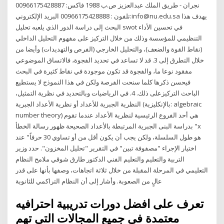
نجران - طريق الملك عبدالعزيز ص.ب 1988 فاكس: 00966175428887
تلفون : 00966175428888 البريد الإلكتروني:info@nu.edu.sa يهدف هذا
البحث إلى دراسة الدور الذي يلعبه تحليل swot في تحسين الأداء
التنظيمي للمؤسسة وذلك من خلال التركيز على مفهوم التحليل الداخلي
(نقاط القوة والضعف)، والتحليل الخارجي (الفرص والتهديدات) وأيضا من
خلال التطرق إلى 3. قد لا تساعد في تحديد الفجوة، فالاتساق الموضوعي
مفقود نوعا ما، والفجوة قد تكون موجودة في نقاط كثيرة في البحث
فيحسن ذكرها كلما سنحت الفرصة ولكن في هذا النموذج لا يستطيع
الباحث التركيزعلى ذلك. 4. في الرياضيات وبالتحديد في نظرية التمثيل،
النظرية الجبرية للأعداد أو نظرية الأعداد الجبرية (بالإنكليزية: algebraic
number theory) هي أحد الفروع الرئيسية لنظرية الأعداد عندما تقوم
بدراسة البنى الجبرية المرتبطة بالأعداد الصحيحة ظهور رسالة الخطأ "x
هو طول السلسلة، ولكن يجب أن يكون أقل من أو تساوي 30 حرفاً" عند
اختيار الإجراء "مصفوفة تبين" في التقرير "تحليل المخزون". حدد وزير
التربية والتعليم والتعليم الفني الدكتور طارق شوقي ملامح النظام
التعليمي في المرحلة المقبلة من خلال ثلاثة اتجاهات، وصفها بأنها على قدر
عالٍ من الصعوبة. وأشار إلى أن النظام التراكمي للثانوية
تعرف على افضل دورات تدريبية احترافيه
معتمدة فى جميع المجالات التي تهم