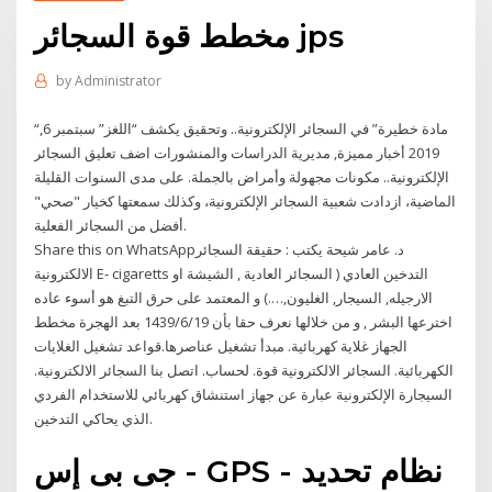
مخطط قوة السجائر jps
by
Administrator
“مادة خطيرة” في السجائر الإلكترونية.. وتحقيق يكشف “اللغز” سبتمبر 6,
2019 أخبار مميزة, مديرية الدراسات والمنشورات اضف تعليق السجائر
الإلكترونية.. مكونات مجهولة وأمراض بالجملة. على مدى السنوات القليلة
الماضية، ازدادت شعبية السجائر الإلكترونية، وكذلك سمعتها كخيار "صحي"
أفضل من السجائر الفعلية.
Share this on WhatsAppد. عامر شيحة يكتب : حقيقة السجائر
الالكترونية E- cigaretts التدخين العادي ( السجائر العادية , الشيشة او
الارجيله, السيجار, الغليون,….) و المعتمد على حرق التبغ هو أسوء عاده
اخترعها البشر , و من خلالها نعرف حقا بأن 19‏‏/6‏‏/1439 بعد الهجرة مخطط
الجهاز غلاية كهربائية. مبدأ تشغيل عناصرها.قواعد تشغيل الغلايات
الكهربائية. السجائر الالكترونية قوة. لحساب. اتصل بنا السجائر الالكترونية.
السيجارة الإلكترونية عبارة عن جهاز استنشاق كهربائي للاستخدام الفردي
الذي يحاكي التدخين.
جى بى إس - GPS - نظام تحديد