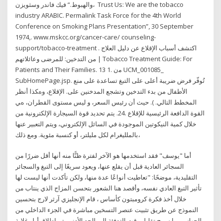
والهبوط.“ فيك فاندر وسثويزن، Trust Us: We are the tobacco
industry ARABIC. Permalink Task Force for the 4th World
Conference on Smoking Plans Presentation”, 30 September
1974,. www.mskcc.org/cancer-care/ counseling-
support/tobacco-treatment . اﻛﺘﺸﻒ أﺳﺒﺎب اﻹﻗﻼع ﻋﻦ دﻟﯿﻞ اﻟﻌﻼج
ﻣﻦ اﻟﺘﺪﺧﯿﻦ: ﻟﻠﻤﺮﺿﻰ وﻋﺎﺋﻼﺗﮭﻢ | Tobacco Treatment Guide: For
Patients and Their Families. 13 1. ﻣن UCM_001085_
SubHomePage.jsp. ﺗُﻮﻓّﺮ ﻓﺮض ﺿﺮﻳﺒﺔ أﻋﻠﻰ ﻋﻠﻰ اﻟﺘﺒﻎ ﺗﺴﺎﻋﺪة ﻋﻠﻰ ﻣﻨﻊ
اﻷﻃﻔﺎل ﻣﻦ ﺑﺪء اﻟﺘﺪﺧﻴﻦ وﺗﺸﺠﻊ اﻟﻤﺪﺧﻨﻴﻦ ﻋﻠﻰ. اﻹﻗﻼع، وهﻜﺬا أﻧﻈﺮ
اﻟﻤﺨﻄﻂ اﻟﺘﺎﻟﻲ. ). ﺣﻴﺚ أن رﺋﻴﺲ اﻟﺴﻌﺮ، و ﻟﻴﺲ ﻣﺴﺘﻮى اﻟﻘﻄﺮان، هﻲ
اﻟﻘﻮة اﻟﺪاﻓﻌﺔ اﻟﺮﺋﻴﺴﻴﺔ ﻟﻺﻗﻼع .24. يتم تحديد قوة السيجارة الإلكترونية من
خلال كمية النيكوتين الموجودة في السائل الإلكتروني، ويتم التعبير عنها
بالملليغرام لكل مليلتر، أو كنسبة مئوية. ومع ذلك،
أما "يوسف" فقد استخدمها هو الآخر لفترة ظنًّا منه أنها أقل ضررًا من
السجائر العادية قبل أن يقلع عنها، ويعود سريعًا إلى التبغ والسجائر
التقليدية، موضحًا: "تعاطيت أنواعًا عدة منها، ولكن تأكدت أنها ليست لها
تأثير التبغ العادي نفسه، وأقصد هنا الشعور بتحسن المزاج الذي ينتاب من
خلال أخذ فكرة كرومبتون كأساس ، قام الإنجليزي آرثر لارج بتحسين
النموذج عن طريق تثبيت عنصر التسخين مباشرة في الجزء الداخلي من
الجهاز ، مما سمح تقليل وقت التدفئة إلى الحد الأدنى. تم إطلاق أول غلاية