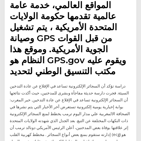
المواقع العالمي، خدمة عامة
عالمية تقدمها حكومة الولايات
المتحدة الأمريكية ، يتم تشغيل
وصيانة GPS من قبل القوات
الجوية الأمريكية. وموقع هذا
النظام هو GPS.gov ويقوم عليه
مكتب التنسيق الوطني لتحديد
دراسة تؤكد أن السجائر الإلكترونية تساعد في الإقلاع عن عادة التدخين
السيئة. فجرت دارسة حديثة مفاجأة وبشرى للمدخنين، حيث أكدت نتائجها
أن السجائر الإلكترونية تساعد في الإقلاع عن عادة التدخين. خبر المغرب:
بوابة إخبارية يومية إلكترونية تستعرض أخر الأخبار التي يتم نشرها في
الصحافة الالمغربية علي مدار اليوم ترمب يخطط لمنع السجائر الإلكترونية
ذات النكهات المختلفة عن التبغ. بعد الجدل الذي شهدته الولايات المتحدة
إثر علاقتها بوفاة بعض المدخنين، أعلن الرئيس الأمريكي دونالد ترمب أن
إدارته ستقوم بمنع بعض أنواع السجائر . مخطط كهربية القلب (ecg) هو