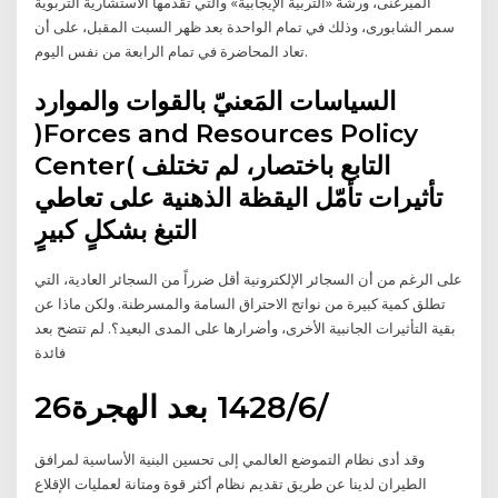
الميرغنى، ورشة «التربية الإيجابية» والتي تقدمها الاستشارية التربوية
سمر الشابورى، وذلك في تمام الواحدة بعد ظهر السبت المقبل، على أن
تعاد المحاضرة في تمام الرابعة من نفس اليوم.
السياسات المَعنيّ بالقوات والموارد
)Forces and Resources Policy
Center( التابع باختصار، لم تختلف
تأثيرات تأمّل اليقظة الذهنية على تعاطي
التبغ بشكلٍ كبيرٍ
على الرغم من أن السجائر الإلكترونية أقل ضرراً من السجائر العادية، التي
تطلق كمية كبيرة من نواتج الاحتراق السامة والمسرطنة. ولكن ماذا عن
بقية التأثيرات الجانبية الأخرى، وأضرارها على المدى البعيد؟. لم تتضح بعد
فائدة
26‏‏/6‏‏/1428 بعد الهجرة
وقد أدى نظام التموضع العالمي إلى تحسين البنية الأساسية لمرافق
الطيران لدينا عن طريق تقديم نظام أكثر قوة ومتانة لعمليات الإقلاع