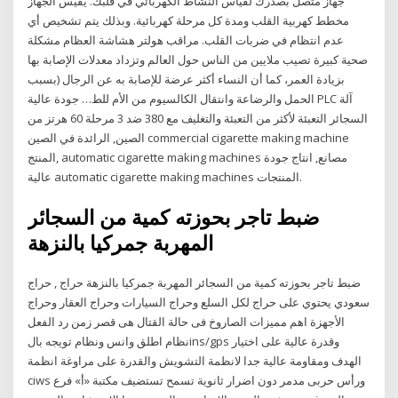
جهاز متصل بصدرك لقياس النشاط الكهربائي في قلبك. يقيس الجهاز
مخطط كهربية القلب ومدة كل مرحلة كهربائية. وبذلك يتم تشخيص أي
عدم انتظام في ضربات القلب. مراقب هولتر هشاشة العظام مشكلة
صحية كبيرة تصيب ملايين من الناس حول العالم وتزداد معدلات الإصابة بها
بزيادة العمر، كما أن النساء أكثر عرضة للإصابة به عن الرجال (بسبب
الحمل والرضاعة وانتقال الكالسيوم من الأم للط… جودة عالية PLC آلة
السجائر التعبئة لأكثر من التعبئة والتغليف مع 380 ضد 3 مرحلة 60 هرتز من
الصين, الرائدة في الصين commercial cigarette making machine
المنتج, automatic cigarette making machines مصانع, انتاج جودة
عالية automatic cigarette making machines المنتجات.
ضبط تاجر بحوزته كمية من السجائر
المهربة جمركيا بالنزهة
ضبط تاجر بحوزته كمية من السجائر المهربة جمركيا بالنزهة حراج , حراج
سعودي يحتوي على حراج لكل السلع وحراج السيارات وحراج العقار وحراج
الأجهزة اهم مميزات الصاروخ فى حالة القتال هى قصر زمن رد الفعل
نظام اطلق وانس ونظام تويجه بالins/gps وقدرة عالية على اختيار
الهدف ومقاومة عالية جدا لانظمة التشويش والقدرة على مراوغة انظمة
ciws ورأس حربى مدمر دون اضرار ثانوية تسمح تستضيف مكتبة «أ» فرع