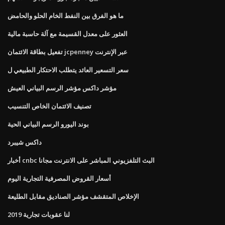
ما هو الفرق بين النفط الخام الحلو والحامض
العثور على معدل القسيمة مع آلة حاسبة مالية
تفعيل بطاقة الائتمان jcpenney عبر الإنترنت
سعر التسعير العائد يتطلب الاحتكار الطبيعي ل
مؤشر داكس مؤشر الرسم البياني العيش
تصنيف الائتمان الخاص التنسيب
بوند اليورو الرسم البياني الحية
داكس شيبرد
أخبار cnbc البث التلفزيوني المباشر على الانترنت مجانا
أسعار القروض المصرفية التجارية اليوم
الإخلاص المتقشف مؤشر الصناديق مقابل الطليعة
لنا عقوبات تجارية 2019