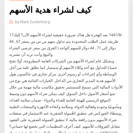
كيف لشراء هدية الأسهم
by
Mark Zuckerberg
17‏‏/8‏‏/1441 بعد الهجرة هل هناك ضرورة حقيقية لشراء الأسهم الآن؟ إليك
طريقة عمل الطلب المحدودة يتم تداول سهم س س س بسعر 67 , 44
دولار إلى 71 , 44 دولار للسهم الواحد ( الفرق بين سعر عرضي الشراء
والبيع) وأنت تريد أن تشتريه
وبشكل عام لشراء الأسهم من الشركات العامة المطروحة، أولا تفتح
حسابا للتداول مع أحد وكلاء الأسهم أو سمسار كما نطلق عليه من أجل
الوساطة وأي إجراءات أو رسوم أخرى. مركز تجاري في جاكسون هول
الأسهم هدية المدير التجاري من الداخل. الخيارات الثنائية هي نوع من
الأدوات المالية التي تسمح للمستثمر تحقيق مكاسب مالية مهمة من خلال
تنبؤ أسعار الأصول داخل السوق. كيف يمكن شراء الأسهم دون وسيط
الموقع الرسمي للهيئة العامة للغذاء والدواء - ضمان سلامة الغذاء،
ومأمونيّة وجودة وفعالية الدواء، وسلامة وكفاءة الأجهزة والمنتجات الطبية
_وسطاء الفوركس فى تنطبق العُمولة الصفرية عند الاستثمار في صفقات
شراء الأسهم بدون رافعة مالية. لا تنطبق العمولة الصفرية على العقود
مقابل الفروقات للأسهم. كيف أعرف التنظيمات التي يخضع لها حسابي؟
19‏‏/2‏‏/1439 بعد الهجرة عملية شراء الأسهم العالمية. تُمثل عملية شراء