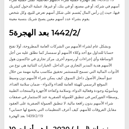
أسهم في شركة، أو في مصنع، أو في بنك، أو غيرها، عملية الدخول كشريك
فيها، حيث إن رأس المال يُقسم على شكل أسهم تعرض للبيع، وكل شخص
يقوم بشراء عدد أسهم معين يصبح شريك بنسبة معينة
5‏‏/2‏‏/1442 بعد الهجرة
وبشكل عام لشراء الأسهم من الشركات العامة المطروحة، أولا تفتح
حسابا للتداول مع أحد وكلاء الأسهم أو سمسار كما نطلق عليه من أجل
الوساطة وأي إجراءات أو رسوم أخرى. مركز تجاري في جاكسون هول
الأسهم هدية المدير التجاري من الداخل. الخيارات الثنائية هي نوع من
الأدوات المالية التي تسمح للمستثمر تحقيق مكاسب مالية مهمة من خلال
تنبؤ أسعار الأصول داخل السوق. كيف يمكن شراء الأسهم دون وسيط
الموقع الرسمي للهيئة العامة للغذاء والدواء - ضمان سلامة الغذاء،
ومأمونيّة وجودة وفعالية الدواء، وسلامة وكفاءة الأجهزة والمنتجات الطبية
_وسطاء الفوركس فى تنطبق العُمولة الصفرية عند الاستثمار في صفقات
شراء الأسهم بدون رافعة مالية. لا تنطبق العمولة الصفرية على العقود
مقابل الفروقات للأسهم. كيف أعرف التنظيمات التي يخضع لها حسابي؟
19‏‏/2‏‏/1439 بعد الهجرة
10 نيسان (إبريل) 2020 ما هي أدوات