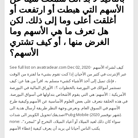
الأسهم التي هبطت أو ارتفعت أو
أغلقت أعلى وما إلى ذلك. لكن
هل تعرف ما هي الأسهم وما
الغرض منها ، أو كيف تشتري
الأسهم؟
See full list on avatradear.com Dec 02, 2020 · كيف لشراء الأسهم
عبر الإنترنت في كثير من الأحيان إذا كنت تقوم بشيء ما لفترة من الوقت
، فإنك تميل إلى أخذ الأشياء كشيء مسلم به. اقرأ من هنا عن: كيف
تستثمر أموالك في البورصة بالخطوات ؟:: الأوراق المالية في البورصة
الأمريكية :: الأسهم: هي التي يقوم الأشخاص بتداولها في أسواق البورصة.
في هذه الحلقة نتعرف على بعض العلوم الأساسية عن الأسهم وكيفية طرح
الأسهم في السوق العام. ونعرض وجهة النظر طريقة أرسال هدية الى
صديقك/تحويل الكوينز الى شدات/Pubg Mobile (شهر نوفمبر 2020).
none: سواء كان ذلك لعيد الميلاد أو أعياد الميلاد، التخرج أو "لمجرد"،
يكتب الناس أحيانا لي يريد أن يعرف كيفية إعطاء الأسهم