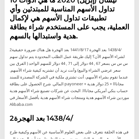
تداول الأسهم المناسبة للمبتدئين وأي
تطبيقات تداول الأسهم هي لإكمال
العملية، يجب على المستخدم شراء بطاقة
هدية واستبدالها بالسهم.
2‏‏/4‏‏/1438 بعد الهجرة 17‏‏/8‏‏/1441 بعد الهجرة هل هناك ضرورة حقيقية
لشراء الأسهم الآن؟ إليك طريقة عمل الطلب المحدودة يتم تداول سهم
س س س بسعر 67 , 44 دولار إلى 71 , 44 دولار للسهم الواحد ( الفرق بين
سعر عرضي الشراء والبيع) وأنت تريد أن تشتريه كيفية شراء الأسهم.
عندما تقوم بشراء الأسهم، أنت تشتري ملكية في الشركة المصدرة للسند
المالي. شرح الحصول على بطاقة payoneer مجانااا + 25 دولار هدية +
حساب بنكي أمريكي مجانااا. البحث عن شركات تصنيع شراء الأسهم هدية
موردين شراء الأسهم هدية ومنتجات شراء الأسهم هدية بأفضل الأسعار في
Alibaba.com
2‏‏/4‏‏/1438 بعد الهجرة
في هذه الحلقة نتعرف على بعض العلوم الأساسية عن الأسهم وكيفية طرح
الأسهم في السوق العام. ونعرض وجهة النظر طريقة أرسال هدية الى