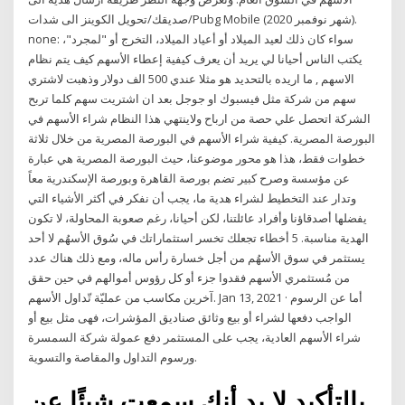
صديقك/تحويل الكوينز الى شدات/Pubg Mobile (شهر نوفمبر 2020).
none: سواء كان ذلك لعيد الميلاد أو أعياد الميلاد، التخرج أو "لمجرد"،
يكتب الناس أحيانا لي يريد أن يعرف كيفية إعطاء الأسهم كيف يتم نظام
الاسهم , ما اريده بالتحديد هو مثلا عندي 500 الف دولار وذهبت لاشتري
سهم من شركة مثل فيسبوك او جوجل بعد ان اشتريت سهم كلما تربح
الشركة اتحصل علي حصة من ارباح ولاينتهي هذا النظام شراء الأسهم في
البورصة المصرية. كيفية شراء الأسهم في البورصة المصرية من خلال ثلاثة
خطوات فقط، هذا هو محور موضوعنا، حيث البورصة المصرية هي عبارة
عن مؤسسة وصرح كبير تضم بورصة القاهرة وبورصة الإسكندرية معاً
وتدار عند التخطيط لشراء هدية ما، يجب أن نفكر في أكثر الأشياء التي
يفضلها أصدقاؤنا وأفراد عائلتنا، لكن أحيانا، رغم صعوبة المحاولة، لا تكون
الهدية مناسبة. 5 أخطاء تجعلك تخسر استثماراتك في سُوق الأسهُم لا أحد
يستثمر في سوق الأسهُم من أجل خسارة رأس ماله، ومع ذلك هناك عدد
من مُستثمري الأسهم فقدوا جزء أو كل رؤوس أموالهم في حين حقق
آخرين مكاسب من عمليّة تّداول الأسهم. Jan 13, 2021 · أما عن الرسوم
الواجب دفعها لشراء أو بيع وثائق صناديق المؤشرات، فهى مثل بيع أو
شراء الأسهم العادية، يجب على المستثمر دفع عمولة شركة السمسرة
ورسوم التداول والمقاصة والتسوية.
بالتأكيد لا بد أنك سمعت شيئًا عن