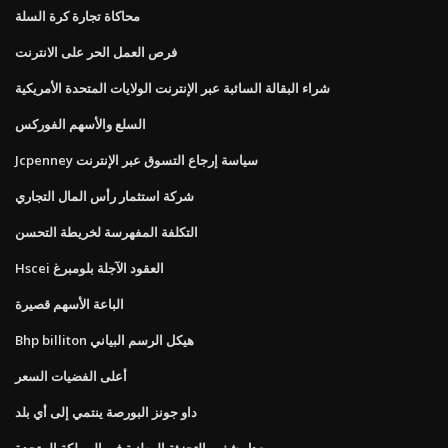
محاكاة تجارة كرة السلة
فرص العمل الحر على الانترنت
شراء البقالة السائبة عبر الإنترنت الولايات المتحدة الأمريكية
السلع والأسهم الفوركس
Jcpenney سياسة إرجاع التسوق عبر الإنترنت
شركة استثمار رأس المال التجاري
التكلفة المفهرسة لخريطة التحسن
Hscei العقود الآجلة بلومبرغ
الباعة الأسهم قصيرة
Bhp billiton هيكل الرسم البياني
أعلى الفضيات السعر
داو جونز البورصة ينتمي إلى أي بلد
معدل شغور التجزئة الوطنية في المملكة المتحدة