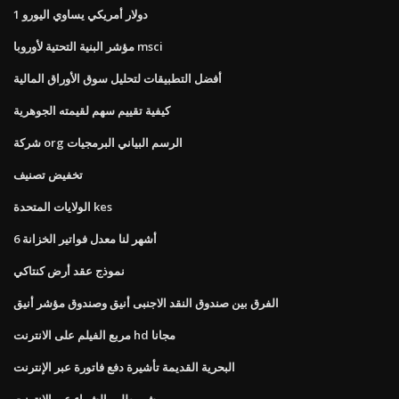
1 دولار أمريكي يساوي اليورو
مؤشر البنية التحتية لأوروبا msci
أفضل التطبيقات لتحليل سوق الأوراق المالية
كيفية تقييم سهم لقيمته الجوهرية
شركة org الرسم البياني البرمجيات
تخفيض تصنيف
الولايات المتحدة kes
6 أشهر لنا معدل فواتير الخزانة
نموذج عقد أرض كنتاكي
الفرق بين صندوق النقد الاجنبى أنيق وصندوق مؤشر أنيق
مربع الفيلم على الانترنت hd مجانا
البحرية القديمة تأشيرة دفع فاتورة عبر الإنترنت
شير طلب الشراء عبر الإنترنت