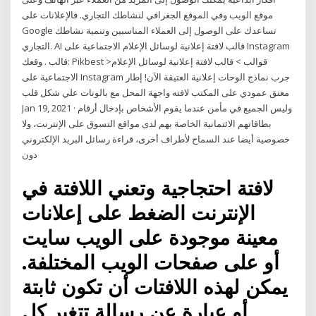
موقع الويب وفي الموقع الجغرافي لنشاطك التجاري. فالإعلانات على
Google تساعدك على الوصول إلى العملاء المناسبين وتنمية نشاطك
التجاري. AI قالب لافتة إعلانية لوسائل الإعلام الاجتماعية على Instagram
قالب . وقعك: Pikbest >قوالب > قالب لافتة إعلانية لوسائل الإعلام
الاجتماعية على Instagram جرب نماذج الوحات إعلانية العتيقة الآن! إطار
معتق عمودي على المكتب لافته واجهة المحل مع بالونات علي شكل قلب
Jan 19, 2021 · وليس الجميع في مأمن عندما يقوم الأشخاص بإدخال أرقام
بطاقاتهم الائتمانية الخاصة بهم لدى مواقع التسوق على الإنترنت، ولا
خصوصية أيضا عند السماح لأطراف أخرى، قراءة رسائل البريد الإلكتروني
دون
لافتة احتجاجية وتعني اللافتة في
الإنترنت الضغط على إعلانات
معينة موجودة على الويب سايت
أو على صفحات الويب المختلفة.
يمكن لهذه اللافتات أن تكون ثابتة
أو عبارة عن رسالة تتغير كل