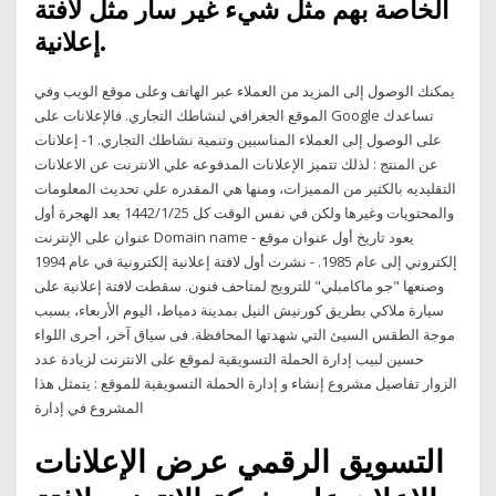
الخاصة بهم مثل شيء غير سار مثل لافتة
إعلانية.
يمكنك الوصول إلى المزيد من العملاء عبر الهاتف وعلى موقع الويب وفي
الموقع الجغرافي لنشاطك التجاري. فالإعلانات على Google تساعدك
على الوصول إلى العملاء المناسبين وتنمية نشاطك التجاري. 1- إعلانات
عن المنتج : لذلك تتميز الإعلانات المدفوعه علي الانترنت عن الاعلانات
التقليديه بالكثير من المميزات، ومنها هي المقدره علي تحديث المعلومات
والمحتويات وغيرها ولكن في نفس الوقت كل 25‏‏/1‏‏/1442 بعد الهجرة أول
عنوان على الإنترنت Domain name - يعود تاريخ أول عنوان موقع
إلكتروني إلى عام 1985. - نشرت أول لافتة إعلانية إلكترونية في عام 1994
وصنعها "جو ماكامبلي" للترويج لمتاحف فنون. سقطت لافتة إعلانية على
سيارة ملاكي بطريق كورنيش النيل بمدينة دمياط، اليوم الأربعاء، بسبب
موجة الطقس السيئ التي شهدتها المحافظة. فى سياق آخر، أجرى اللواء
حسين لبيب إدارة الحملة التسويقية لموقع على الانترنت لزيادة عدد
الزوار تفاصيل مشروع إنشاء و إدارة الحملة التسويقية للموقع : يتمثل هذا
المشروع في إدارة
التسويق الرقمي عرض الإعلانات