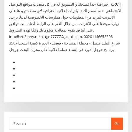
إعلانية احترافية جدا لمنتجك و التسويق له في كل منصات مواقع التواصل
الاجتماعي. ⋆ سأصمم لك : - بانرات إعلانية إحترافية لأي منصة تريدها على
الإنترنت لمزيد من المعلومات حول ممارسات الخصوصية لدينا، يرجى
زيارة موقعنا على الانترنت، من خلال النقر على الرابط أدناه، أنت توافق
على أننا قد نقوم بمعالجة معلوماتك وفقًا لهذه الشروط.
info@ed3mny.net cage77777@gmail.com. 00201146658206.
350شارع الملك فيصل - محطة المساحة - فيصل - الجيزة كيفية استخدام
برنامج جوجل ادورد فى إنشاء حملة اعلانية على محرك البحث جوجل
Go