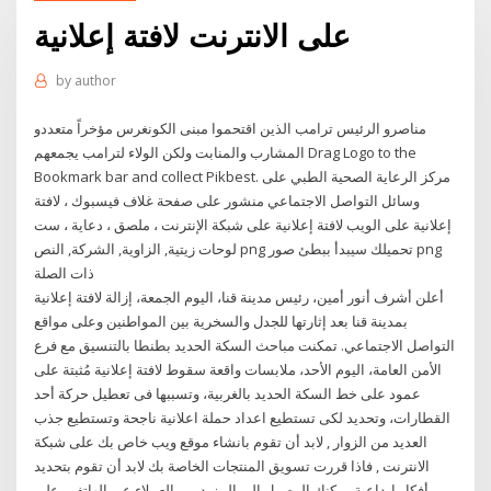
على الانترنت لافتة إعلانية
by
author
مناصرو الرئيس ترامب الذين اقتحموا مبنى الكونغرس مؤخراً متعددو
المشارب والمنابت ولكن الولاء لترامب يجمعهم Drag Logo to the
Bookmark bar and collect Pikbest. مركز الرعاية الصحية الطبي على
وسائل التواصل الاجتماعي منشور على صفحة غلاف فيسبوك ، لافتة
إعلانية على الويب لافتة إعلانية على شبكة الإنترنت ، ملصق ، دعاية ، ست
لوحات زيتية, الزاوية, الشركة, النص png تحميلك سيبدأ ببطئ صور png
ذات الصلة
أعلن أشرف أنور أمين، رئيس مدينة قنا، اليوم الجمعة، إزالة لافتة إعلانية
بمدينة قنا بعد إثارتها للجدل والسخرية بين المواطنين وعلى مواقع
التواصل الاجتماعي. تمكنت مباحث السكة الحديد بطنطا بالتنسيق مع فرع
الأمن العامة، اليوم الأحد، ملابسات واقعة سقوط لافتة إعلانية مُثبتة على
عمود على خط السكة الحديد بالغربية، وتسببها فى تعطيل حركة أحد
القطارات، وتحديد لكى تستطيع اعداد حملة اعلانية ناجحة وتستطيع جذب
العديد من الزوار , لابد أن تقوم بانشاء موقع ويب خاص بك على شبكة
الانترنت , فاذا قررت تسويق المنتجات الخاصة بك لابد أن تقوم بتحديد
أفكار ابداعية يمكنك الوصول إلى المزيد من العملاء عبر الهاتف وعلى