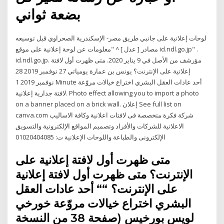
بضعة ثواني
لوحات إعلانية على جانبي طريق مصر- الإسكندرية الصحراوي قبل توسيعه
مصادر [ عدل ] ^ "معلومات عن لوحة إعلانية على موقع id.ndl.go.jp" .
id.ndl.go.jp. مؤرشف من الأصل في 9 يناير 2020. متى ظهرت أول لافتة
إعلانية على الإنترنت؟ يونس بن عمارة يومياتي 27 نوفمبر 2019 28
نوفمبر 2019 1 Minute أحد عادات العقل البشري اختراع خيالات مروّعة
لافتة جدارية إعلانية. Photo effect allowing you to import a photo
on a banner placed on a brick wall. إعلان See full list on
canva.com شركة فكرة متخصصة فى لافتات اعلانية وكافة الاساليب
الاعلانية للشركات والأفراد وتصميم المواقع الإلكترونية والتسويق
الإلكترونى والطباعة واللوحات الإعلانية ت: 01020404085
متى ظهرت أول لافتة إعلانية على
الإنترنت؟ متى ظهرت أول لافتة إعلانية
على الإنترنت؟ ““ أحد عادات العقل
البشري اختراع خيالات مروّعة خورخي
لويس بورخيس (صفحة 38 من النسخة