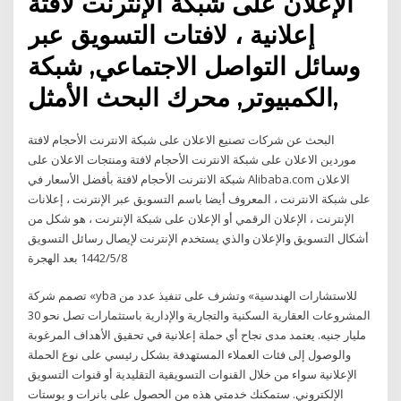
الإعلان على شبكة الإنترنت لافتة
إعلانية ، لافتات التسويق عبر
وسائل التواصل الاجتماعي, شبكة
الكمبيوتر, محرك البحث الأمثل,
البحث عن شركات تصنيع الاعلان على شبكة الانترنت الأحجام لافتة
موردين الاعلان على شبكة الانترنت الأحجام لافتة ومنتجات الاعلان على
شبكة الانترنت الأحجام لافتة بأفضل الأسعار في Alibaba.com الاعلان
على شبكة الانترنت ، المعروف أيضا باسم التسويق عبر الإنترنت ، إعلانات
الإنترنت ، الإعلان الرقمي أو الإعلان على شبكة الإنترنت ، هو شكل من
أشكال التسويق والإعلان والذي يستخدم الإنترنت لإيصال رسائل التسويق
8‏‏/5‏‏/1442 بعد الهجرة
تصمم شركة «yba للاستشارات الهندسية» وتشرف على تنفيذ عدد من
المشروعات العقارية السكنية والتجارية والإدارية باستثمارات تصل نحو 30
مليار جنيه. يعتمد مدى نجاح أي حملة إعلانية في تحقيق الأهداف المرغوبة
والوصول إلى فئات العملاء المستهدفة بشكل رئيسي على نوع الحملة
الإعلانية سواء من خلال القنوات التسويقية التقليدية أو قنوات التسويق
الإلكتروني. ستمكنك خدمتي هذه من الحصول على بانرات و بوستات