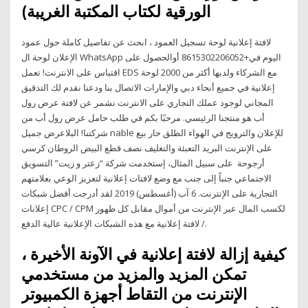
الورقية لكتاب المكتبة الغريبة)
لافتة إعلانية لوحة تسجيل العمود ، ابحث عن تفاصيل كاملة حول عمود
الإعلان لوحة ال WhatsApp اليوم في+8615302206052 أوالحصول على
اقتباس على الانترنت! تعمل EDS مع الشركاء ولديها أكثر من 2000 لوحة
إعلانية في جميع أنحاء دبي والإمارات الاتصال بنا ودعنا نقدم لك التدقيق
المجاني لوجود عملك التجاري على الانترنت نشمر عن لافتة عرض رول
أب هو منتجنا الرئيسي. مرحبًا بكم في طلب حامل عرض رول أب من
شركتنا! البلاعرض جميل nable للإعلان والترويج في الهواء الطلق حار بيع
على الإنترنت البريد التعبئة والتغليف نصف قطع البيض الروطان كرسي
أرجوحة على سبيل المثال، إستخدمت شركة “زعتر و زيت” التسويق
الاجتماعي جنباً إلى جنب مع وضع لافتات إعلانية لتعزيز الوعي بعلامتهم
التجارية على الإنترنت. 6 آب (أغسطس) 2019 لقد أدرجت أفضل شبكات
إعلانات CPC / CPM لكسب المال عبر الإنترنت من أموال مقابل كل ظهور
/ لافتة إعلانية مع هذه الشبكات الإعلانية عالية الدفع.
كيفية إزالة لافتة إعلانية في الآونة الأخيرة ،
تمكن المزيد والمزيد من مستخدمي
الإنترنت من التقاط أجهزة الكمبيوتر