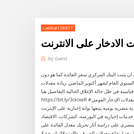
Lainhart76977
ت الادخار على الانترنت
by
Guest
ان يثبت البنك المركزي سعر الفائدة كما هو دون
لسنوي العام لشهر أكتوبر الماضي. زيادة معدلات
ياسية في ظل حالة الإغلاق الحالية التفاصيل هنا
https://bit.ly/3ckIxeR #أيرلندا_بالعربي #أوروبا_بالعربي #كورونا_الجديد ارتفاع معدلات الإدخار القومي
 مصرية يومية يتبعها بوابة إخبارية على الإنترنت
خدمات إخبارية في البورصة، الشركات، الاقتصاد
لمصرى على دراسة آثار تحريك معدل الفائدة على
اط. بعد ارتفاع معدلات الصرف والاستهلاك لدرجة لا