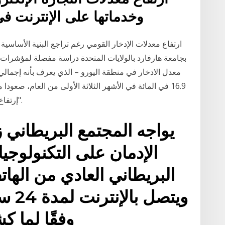
وخدماتها على الإنترنت ف
ارتفاع معدلات الإدخار القومي رغم تراجع البنية الأساسي
بجامعة هارفارد بالولايات المتحدة دراسة مفصلة لمؤشرات ا
معدل الادخار في منطقة اليورو – الذي يعرف بأنه إجمالي 
إرتفاع معدلات الانتحار في انجلترا على نحو "غير مقبول".
يواجه المجتمع البريطاني 
الإدمان على التكنولوجي
ويتص
وفقًا لما 