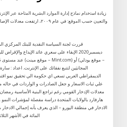
ﺯﻳﺎﺩﺓ ﺍﺳﺗﺧﺩﺍﻡ ﻧﻣﺎﺫﺝ ﺇﺩﺍﺭﺓ ﺍﻟﻣﻭﺍﺭﺩ ﺍﻟﺑﺷﺭﻳﺔ ﺍﻟﻣﺗﺎﺣﺔ ﻋﺑﺭ ﺍﻹﻧﺗ
ﻭﺍﻟﺗﻌﻳﻳﻥ ﺣﺳﺏ ﺍﻟﻣﻭﻗﻊ: ﻓﻲ ﻋﺎﻡ ۰۰۹
ديسمبر2020 الإبقاء على سعري عائد الإيداع والإقر
الديمقراطي العربي تسعي اي حكومة الي تحقيق نمو اقتص
علي ثبات الاسعار و جعل الصادرات و الواردات في حاله من
معدلات الإدخار القومي رغم تراجع البنية الأساسية رمضان
هارفارد بالولايات المتحدة دراسة مفصلة لمؤشرات النمو و
المائة في الأشهر الثلاثة الأو