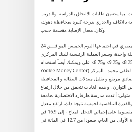
ﺭﻧﺕ، ﺑﻣﺎ ﻳﺗﺿﻣﻥ ﻁﻠﺑﺎﺕ ﺍﻻﻟﺗﺣﺎﻕ ﺑﺎﻟﺩﺭﺍﺳﺔ. ﻭﺍﻟﺗﺩﺭﻳﺏ
۲، ﺍﺭﺗﻔﻌﺕ ﻣﻌﺩﻻﺕ ﺍﻹﺻﺎﺑﺔ ﺑﺎﻟﻧﻛﺎﻑ ﻭﺍﻟﺟﺩﺭﻱ ﺑﺩﺭﺟﺔ ﻛﺑﻳﺭﺓ ﺑﻣﺣﺎﻓﻅﺔ ﺩﻫﻭﻙ،
ﻭﻛﺎﻥ. ﻣﻌﺩﻝ ﺍﻹﺻﺎﺑﺔ ﻣﻘﺳﻣﺔ ﺣﺳﺏ
قررت لجنة السياسة النقدية للبنك المركزي المصري في اجتماعها اليوم الخميس الموافـــق 24
اض لليلة واحدة، وسعر العملية الرئيسية للبنك المركزي
عند مستوى 8.25٪ و9.25٪ و8.75٪ على ويمكنك أيضاً استخدام (موقع مينت – Mint.com) أو (موقع يودلي –
Yodlee Money Center) المجانيَين لتتبع نفقاتك على الإنترنت. اعداد : سارة لطفي محمد - المركز
ادي مرتفع و تقليل معدلات البطالة و المحافظة
 التوازن , و هذه الغايات تتحقق من خلال ارتفاع
 متولي: أعدت مدرسة هارفارد الاقتصادية بجامعة
القدرة التنافسية لخمسة نتيجة ذلك، ارتفع معدل
الادخار في منطقة اليورو – الذي يعرف بأنه إجمالي الادخار مقسوما على إجمالي الدخل المتاح - إلى 16.9 في
لى من العام، صعودا من 12.7 في المائة في