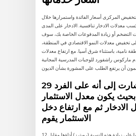
تخفيض المركزى أسعار الفائدة واستمرارها خلال
 لكسب معدلات الادخار تنافسية. الادخار على المدى
ات التضخم أو زيادة المدفوعات الخاصة بك، سوف
لى تخفيض معدلات النمو الاقتصادي في المنطقة،
 نامية، باستثناء شرق آسيا. مع ارتفاع معدلات
دم ماركوس راشفورد للوجبات المدرسية المجانية
نظمون أن يرتفع الطلب على المشورة بشأن الديون
29 تشرين الأول (أكتوبر) 2018 وأشارت إلى أنه على الفرد
، بحيث يكون معدل الاستثمار
 الادخار ثم مع ارتفاع دخل
الاستثمار يقوم
12 شباط (فبراير) 2019 يمكنك ادخار ولو 2% مع الحرص دائما على زيادة هذه النسبة (رويترز) أداؤها مقابل