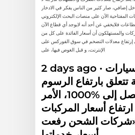
خل إضافي، صار كثير من الناس يفكر في الادخار
مات المفتاحية الآن على منصات البحث الإلكتروني
طاعات فلايخفي عن أحد أنه لايوجد أي قطاع الآن
شركات والمستهلكون أن أسعار الفائدة على كل من
 إرتفاع معدلات التضخم في سوق الفوركس على
الإنترنت، و قبل الغوص فيها، على
2 days ago · وأضاف سعد أن وكلاء السيارات
 تتعلق بارتفاع الرسوم
وتكاليف الشحن بنسب تصل إلى %1000، الأمر
رتفاع أسعار المركبات
ا: «شركات الشحن رفعت
أسعار خدماتها