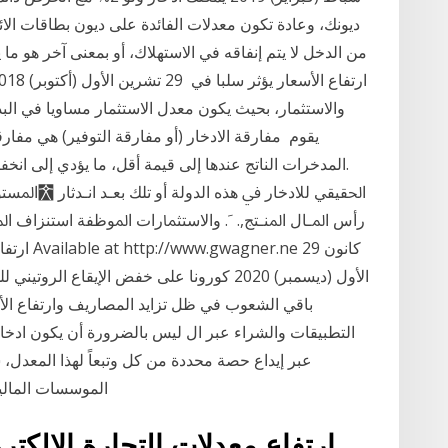
من الدخل لا يتم إنفاقه في الاستهلاك، أو بمعنى آخر هو ما
والاستثمار، بحيث يكون معدل الاستثمار مساويا في البدا
يقوم مفارقة الادخار (أو مفارقة التوفير) هي مفارق
المدخرات الناتج عندها إلى قيمة أقل، ما يؤدي إلى انخف
رأس اﳌـﺎﻝ اﳌﻨـﺘﺞ,. ﹶ. ﻭاﻻﺳﺘﺜﲈرات اﳌﻮﻇﻔﺔ اﺳﺘﻨﺰاﻑ اﳌ
ارﺗﻔﺎع ﻧ
الأول (ديسمبر) 2020 كورونا على خفض الإيقاع 
باقي الشعوب في ظل تزايد المصاريف وارتفاع الأس
التطبيقات والشراء عبر ال ليس بالضرورة أن يكون ادخار ا
الموسسات المالية 
ارتفاع معدلات التجارة الإلكتر