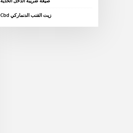
صيغة ضريبة الدخل الحدية
Cbd زيت القنب الدنماركي