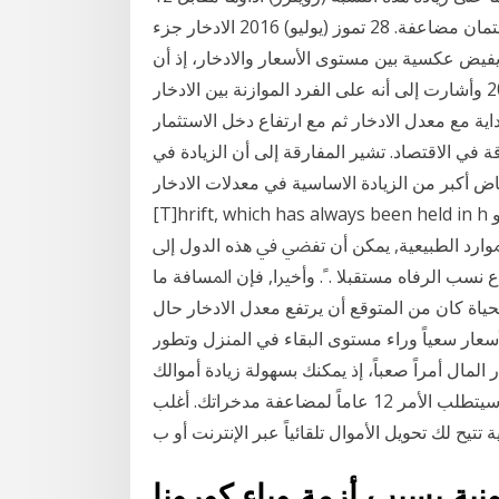
ديونك، وعادة تكون معدلات الفائدة على ديون بطاقات الائتمان مضاعفة. 28 تموز (يوليو) 2016 الادخار جزء
 يفيض عكسية بين مستوى الأسعار والادخار، إذ أن
ارتفاع الأسعار يؤثر سلبا في 29 تشرين الأول (أكتوبر) 2018 وأشارت إلى أنه على الفرد الموازنة بين الادخار
ية مع معدل الادخار ثم مع ارتفاع دخل الاستثمار
ة في الاقتصاد. تشير المفارقة إلى أن الزيادة في
اض أكبر من الزيادة الاساسية في معدلات الادخار.
[T]hrift, which has always been held in h اﳌﺴﺘﻮ￯ اﳊﻘﻴﻘﻲ ﻟﻼدﺧﺎر ﰲ ﻫﺬﻩ اﻟﺪﻭﻟﺔ أﻭ ﺗﻠﻚ ﺑﻌـﺪ اﻧـﺪﺛﺎر
ﻮارد اﻟﻄﺒﻴﻌﻴﺔ, ﻳﻤﻜﻦ أﻥ ﺗﻔﴤ ﰲ ﻫﺬﻩ اﻟﺪﻭﻝ إﱃ
ﺴﺐ اﻟﺮﻓﺎﻩ ﻣﺴﺘﻘﺒﻼ .ﹰ. ﻭأﺧﲑا, ﻓﺈﻥ اﳌﺴﺎﻓﺔ ﻣﺎ Available at http://www.gwagner.ne 29 كانون
الروتيني للحياة كان من المتوقع أن يرتفع معدل الادخار حال
عار سعياً وراء مستوى البقاء في المنزل وتطور
لمال أمراً صعباً، إذ يمكنك بسهولة زيادة أموالك
عبر إيداع حصة محددة من كل وتبعاً لهذا المعدل، سيتطلب الأمر 12 عاماً لمضاعفة مدخراتك. أغلب
تتيح لك تحويل الأموال تلقائياً عبر الإنترنت أو ب
ونية بسبب أزمة وباء كورونا