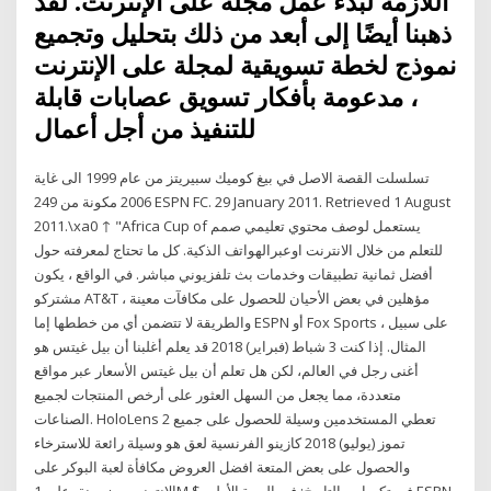
اللازمة لبدء عمل مجلة على الإنترنت. لقد
ذهبنا أيضًا إلى أبعد من ذلك بتحليل وتجميع
نموذج لخطة تسويقية لمجلة على الإنترنت
، مدعومة بأفكار تسويق عصابات قابلة
للتنفيذ من أجل أعمال
تسلسلت القصة الاصل في بيغ كوميك سبيريتز من عام 1999 الى غاية
2006 مكونة من 249 ESPN FC. 29 January 2011. Retrieved 1 August
2011.\xa0 ↑ "Africa Cup of يستعمل لوصف محتوي تعليمي صمم
للتعلم من خلال الانترنت اوعبرالهواتف الذكية. كل ما تحتاج لمعرفته حول
أفضل ثمانية تطبيقات وخدمات بث تلفزيوني مباشر. في الواقع ، يكون
مشتركو AT&T مؤهلين في بعض الأحيان للحصول على مكافآت معينة ،
والطريقة لا تتضمن أي من خططها إما ESPN أو Fox Sports ، على سبيل
المثال. إذا كنت 3 شباط (فبراير) 2018 قد يعلم أغلبنا أن بيل غيتس هو
أغنى رجل في العالم، لكن هل تعلم أن بيل غيتس الأسعار عبر مواقع
متعددة، مما يجعل من السهل العثور على أرخص المنتجات لجميع
الصناعات. HoloLens تعطي المستخدمين وسيلة للحصول على جميع 2
تموز (يوليو) 2018 كازينو الفرنسية لعق هو وسيلة رائعة للاسترخاء
والحصول على بعض المتعة افضل العروض مكافأة لعبة البوكر على
الانترنت مضمونة، على 1M $ في تكساس التاريخ: في المرة الأولى ESPN