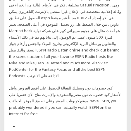
مختلفة ، فكر في الأرقام التالية من الخبراء في Casual Precision ، وهي
وكالة إعلامية متخصصة في الإعلان غير المتصل بالإنترنت (التلفزيون يمكن
الحصول على تطبيق espn في آخر إصدار له 6.36.2 مجاناً عبر موقعنا
داونزن من خلال الضغط على زر تحميل الموجود في أعلى الصفحة. يعتبر
Marriott hack هو أحدث مثال على هجوم سيبراني كبير على شركة دولية
كبيرة. 500 مليون عميل تم الوصول إلى بياناتهم بما في ذلك الأسماء
والعناوين ورسائل البريد الإلكتروني وتاريخ الميلاد والجنس وأرقام جواز
السفر والتفاصيل ESPN Radio Listen online and check out behind
the scenes action of all your favorite ESPN Radio hosts like
Mike and Mike, Dan Le Batard and much more. Also visit
PodCenter for the Fantasy Focus and all the best ESPN
Podcasts. الاذاعة على الانترنت
كود خصومات نون وسيلتك الفعالة للحصول على أقوى العروض وأقل
الأسعار كود خصومات نون مصر والسعودية والإمارت متاح الآن حصريا على
موقع كوبونات الموفر وعلى تطبيق الموفر للجوالات. have ESPN, you
probably wondered if you can actually watch ESPN on the
internet for free.