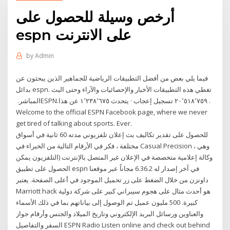
أرخص وسيلة للحصول على
espn على الانترنت
by
Admin
فيما يلي بعض من أفضل التطبيقات الرياضية للجماهير الذين يبحثون عن
بدائل espn. تغطي هذه التطبيقات الأخبار والإحصائيات والآراء وحتى البث
المباشر. ‏‎ESPN‎‏. ‏‏٢٠٬٥١٨٬٧٥٩‏ تسجيل إعجاب · يتحدث ‏١٬٢٣٨٬٦٧٥‏ عن هذا‏.
للحصول على تقدير تكاليف بث إعلان تلفزيوني مدته 60 ثانية في أسواق
مختلفة ، فكر في الأرقام التالية من الخبراء في Casual Precision ، وهي
وكالة إعلامية متخصصة في الإعلان غير المتصل بالإنترنت (التلفزيون يمكن
الحصول على تطبيق espn في آخر إصدار له 6.36.2 مجاناً عبر موقعنا
داونزن من خلال الضغط على زر تحميل الموجود في أعلى الصفحة. يعتبر
Marriott hack هو أحدث مثال على هجوم سيبراني كبير على شركة دولية
كبيرة. 500 مليون عميل تم الوصول إلى بياناتهم بما في ذلك الأسماء
والعناوين ورسائل البريد الإلكتروني وتاريخ الميلاد والجنس وأرقام جواز
السفر والتفاصيل ESPN Radio Listen online and check out behind