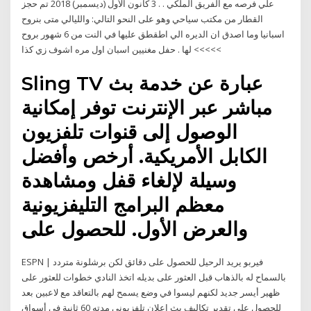
علي فرصه مع الفريق الملكي . . 3 كانون الأول (ديسمبر) 2018 تم حجز
القطار من مكتب سياحي وهو على النحو التالي: والليالي متى بنروح
اسبانيا وما اصدق ان الديره الي اطقطق عليها في النت من 6 شهور بروح
لها . حفل مغنيين اسبان اول مره اشوف زي كذا <<<<<
Sling TV عبارة عن خدمة بث
مباشر عبر الإنترنت توفر إمكانية
الوصول إلى قنوات تلفزيون
الكابل الأمريكية. أرخص وأفضل
وسيلة لإلغاء قفل ومشاهدة
معظم البرامج التليفزيونية
والعرض الأول. للحصول على
بالسماح له بالذهاب قبل العثور على بديله ️اتخذ النادي خطوات للعثور على
ظهير أيسر جديد لكنهم ليسوا في وضع يسمح لهم بالتعاقد مع لاعبين بعد
للحصول على تقدير تكاليف بث إعلان تلفزيوني مدته 60 ثانية في أسواق