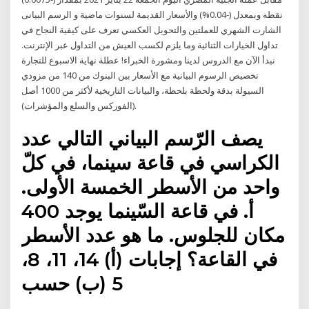
نقطه وبمعدل (-0.04%) والأسعار القديمة لسنوات ماضية و الرسم البيانى
الشارت الشهري للعملتين والتحويل العكسي تعرف على كيفية النجاح في
تداول الخيارات الثنائية وما يلزم لكسب العيش من التداول عبر الإنترنت.
نبدأ الآن مع الدروس لدينا ومشورة الخبراء! عطلة نهاية الاسبوع للتجارة
تخصيص الرسوم البيانية مع الأسعار بين البنوك من 140 من مزودي
السيولة بدقة ولحظة بلحظة، والبيانات التاريخية لأكثر من 1000 أصل
(الفوركس والسلع والمؤشرات).
يصف الرّسم البياني التالي عدد
الكراسي في قاعة سينما، في كلّ
واحد من الأسطر الخمسة الأولى.
أ. في قاعة السّينما يوجد 400
مكان للجلوس. ما هو عدد الأسطر
في القاعة؟ إجابات (أ) 14، 11، 8،
5 (ب) حسب