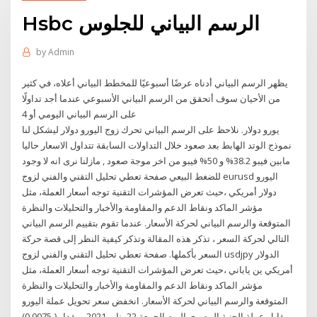
Hsbc الرسم البياني للجلوس
by
Admin
يظهر الرسم البياني أدناه عرضًا أسبوعيًا للمخطط البياني أعلاه، في كثير
من الأحيان سوف أتحقق من الرسم البياني الأسبوعي عندما أجد تداولًا
على الرسم البياني اليومي أو 4
يورو دولار. نلاحظ على الرسم البياني تحرك زوج اليورو دولار ليشكل لنا
نموذج الوتد الهابط بعد صعود خلال التداولات السابقة تتداول الاسعار حاليا
مابين فيبو 38.2% و 50% فيبو من اخر موجة صعود , مازلنا نرى انه لا وجود
للضغط البيعي صفحة تعطي تحليل التقني والفني لزوج eurusd اليورو
دولار أمريكي ،حيث تعرض المؤشرات التقنية توجه أسعار العملة، مثل
مؤشر الماكد ونقاط الدعم والمقاومة والأخبار والتحليلات والنظرة
المتوقعة والرسم البياني لحركة الأسعار. عندما تقوم بتقييم الرسم البياني
التالي لحركة السعر ، تذكر هذه المقالة وتذكر كيفية النظر إلى قصة حركة
السعر بأكملها. صفحة تعطي تحليل التقني والفني لزوج usdjpy الدولار
أمريكي ين ياباني ،حيث تعرض المؤشرات التقنية توجه أسعار العملة، مثل
مؤشر الماكد ونقاط الدعم والمقاومة والأخبار والتحليلات والنظرة
المتوقعة والرسم البياني لحركة الأسعار. انخفض سعر تحويل عملة اليورو
مقابل عملة الجنية المصري اليوم الجمعة 22 يناير 2021 بمقدار (-0.0075)