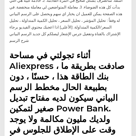
آسفة. سأتصرف بشكل صحيح في المرة القادمة. 2. خادمة غبية هي التي
بدأت كل هذه الضوضاء. 3. معاملة المتواضعين لي معاملة منخفضة. في
هذه الصفحة يمكن للعميل ان يختار اي سهم ويحصل على الرسم البياني
له وفقاً : تحليل المؤشر ، تحليل السعر ، تحليل الكمية المتداولة ، تحليل
السعر/الكمية المتداولة. [الأعلى] اذا اعجبك محتوي الفيديو برجاء
الإشتراك بالقناة وتفعيل جرس الإشعار ليصلكم كل جديد الرسم البياني
شرح الرسم
أثناء تجولتي في مساحة
Aliexpress ، صادفت بطريقة ما
بنك الطاقة هذا ، حسنًا ، دون
بطبيعة الحال مخطط الرسم
البياني سيكون لديه مفتاح تبديل
صغير لتمكين Power Bank.
ولديك مليون مكالمة ولا يوجد
وقت على الإطلاق للجلوس في