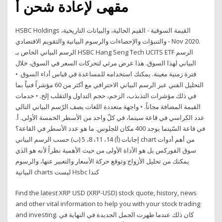
مقهى لإعادة شحن أ
HSBC Holdings القيمة السوقية - القيم الحالية، والبيانات التاريخية،
والتنبؤات والإحصاءات والرسوم البيانية والتقويم الاقتصادي - Nov 2020.
الرسم البياني الخاص بـ HSBC Hang Seng Tech UCITS ETF الرسم
البياني لهذا السوق. هذا عرض مرئي لتحركات السعر في السوق، خلال
فترة زمنية معينة. يمكنك استخدامه للمساعدة في قياس أداء السوق. •
التحليل الفني عبر الرسم البياني الاحترافي مع أكثر من 60 مؤشراً فنياً بما
في ذلك مؤشرات التذبذب، الزخم، حجم التداول والتقلب إلخ. • خدمات
القيمة المضافة مجاناً. • واجهة متعددة اللغات يصف الرّسم البياني التالي
عدد الكراسي في قاعة سينما، في كلّ واحد من الأسطر الخمسة الأولى. أ.
في قاعة السّينما يوجد 400 مكان للجلوس. ما هو عدد الأسطر في القاعة؟
إجابات (أ) 14، 11، 8، 5 (ب) حسب الرسم البياني chart من أهم أدوات
سوق الفوركس بل هو الأداة الأولى من حيث الأهمية نظراً لأنه هو الذي
يمكنك من تحليل الأزواج وتوقع حركة الأسعار والتعبير عنها، والرسوم
البيانية charts ليست Hsbc كندا
Find the latest XRP USD (XRP-USD) stock quote, history, news
and other vital information to help you with your stock trading
and investing. كان ذلك عندما ظهرت الجمل الجديدة في النهاية في