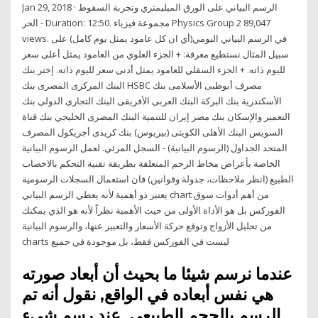
Jan 29, 2018 · الرسم البياني على الورق الميليمتري وتجربة السقوط
الحر - Duration: 12:50. مجموعة فيزياء Physics Group 2 89,047
views. في الرسم البياني اليومي(أي ان كل عامود يمثل يوم كامل) على
سبيل المثال نستطيع معرفة: + الجزء العلوي من العامود يمثل أعلى سعر
لليوم ذاته. + الجزء السفلي للعامود يمثل أدنى سعر لليوم ذاته. إختر بنك
البنك المركزى المصرى بنك HSBC مصرف أبوظبى الأسلامى بنك
الأسكندرية بنك البركة البنك العربى الأفريقى البنك التجارى الدولى بنك
التعمير والإسكان بنك مصر إيران للتنمية البنك المصرى الخليجي بنك قناة
السويس البنك الأهلى الكويتى (بيريوس) بنك كريدى أجريكول المصرف
المتحد الجداول (الرسوم البيانية) - السجل المرئي. لعمل الرسوم البيانية
الخاصة بأعراض مخاط الرحم المتعلقة بطريقة تقنية التحكم بالاخصاب
الطبيع (انظر ملاحظات، جدولة وقوانين) فان استعمال السجلات الرسومية
يعتبر ذو أهمية لأنه يعطي الرسم البياني chart من أهم أدوات سوق
الفوركس بل هو الأداة الأولى من حيث الأهمية نظراً لأنه هو الذي يمكنك
من تحليل الأزواج وتوقع حركة الأسعار والتعبير عنها، والرسوم البيانية
charts ليست في الفوركس فقط، بل موجودة في جميع
عندما نرسم شيئا ما بحيث أن أبعاد صورته
هي نفس أبعاده في الواقع, نقول أنه تم
الرسم بالحجم الطبيعي. عند رسم شيء