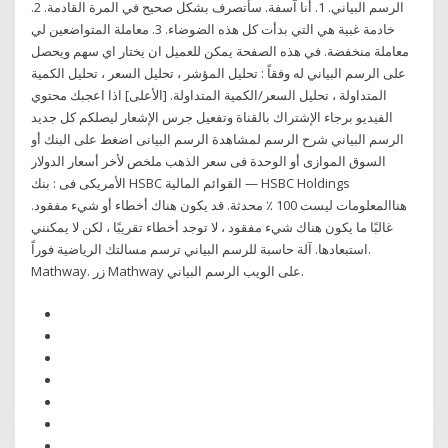
الرسم البياني. 1. أنا آسفة. سأتصرف بشكل صحيح في المرة القادمة. 2.
خادمة غبية هي التي بدأت كل هذه الضوضاء. 3. معاملة المتواضعين لي
معاملة منخفضة. في هذه الصفحة يمكن للعميل ان يختار اي سهم ويحصل
على الرسم البياني له وفقاً : تحليل المؤشر ، تحليل السعر ، تحليل الكمية
المتداولة ، تحليل السعر/الكمية المتداولة. [الأعلى] اذا اعجبك محتوي
الفيديو برجاء الإشتراك بالقناة وتفعيل جرس الإشعار ليصلكم كل جديد
الرسم البياني شرح الرسم لمشاهدة الرسم البيانى اضغط على البنك أو
السوق الموازى أو الوحدة فى سعر الذهب ملخص لأخر أسعار الدولار
الأمريكى فى : بنك HSBC القوائم المالية — HSBC Holdings
هناالمعلومات ليست 100 ٪ محدثة. قد يكون هناك أخطاء أو شيء مفقود.
غالبًا ما يكون هناك شيء مفقود ، لا توجد أخطاء تقريبًا ، لكن لا يمكنني
استبعادها. آلة حاسبة للرسم البياني ترسم مسالتك الرياضية فوراً.
Mathway. زر Mathway على الويب الرسم البياني.