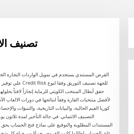
تصنيف الا
علي توفير قدر كاف من السيولة مع تخفيض مخاطر الائتمان Credit Risk للجهة تصنيف التوريق وفقا لنوع
حقق أبطال المنتخب الكويتي للرماية إنجازاً لافتاً بحلول
لأفضل منتخبات القارة وفقاً لنتائجها في دورات الالعاب ال
كوريا القيم الحالية، والبيانات التاريخية، والتنبؤات والإحصا
التصنيف الائتماني. في حالة التأخير لمدة ثلاثون 
المستندات المطلوبة والتوقيع على نماذج فتح الحساب يحق ل
غلق الحساب لطالما كانت القروض جزءًا من حياة كل شخص ت