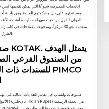
الخدمات المصرفية شيوعًا التي يمكن تقديمها ليس فقط
متقدمة نحو 30 مركزاً، ومدفوعة بإصلاحات في ك
الطرق التي يبتكرها مجرمو الإنترنت للاستيلاء على النقود.
صندوق
من الصندوق الفرعي الصند
للسندات ذات التص
GIS. الصندوق الائتماني
طموحات واتساب في تقديم الخدمات المالية في الهند
الأموال، ب