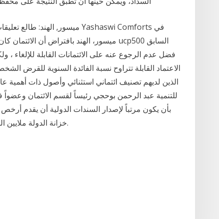
السداد، ويمكن حينها أن تطبق النتيجة على محفظة
ميسور، الهند بافتراض أن الائتمان كان غير
فضل عدم الرجوع عنه على الائتمانات القابلة للإلغاء ، 
الذين لديهم تصنيف ائتماني استثنائي وأصول ذات أهمية عا
للتنمية عبد الرحمن بوحجي رئيساً لقسم الائتمان وعضواً 
بأن يكون مرتباً لإصدار السندات الدولية أن يقدم أرخ
خزانة الدولة ملايين الدولارات في عصر الإصلاح الاقتصادي الذي نعيشه.