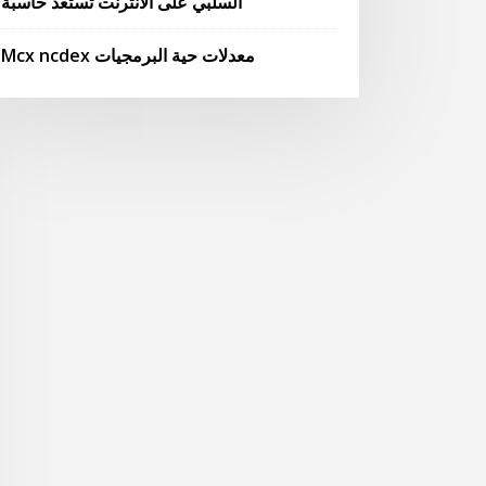
السلبي على الانترنت تستعد حاسبة
Mcx ncdex معدلات حية البرمجيات