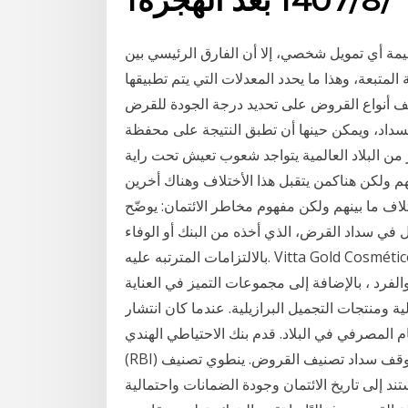
مة أي تمويل شخصي، إلا أن الفارق الرئيسي بين
متبعة، وهذا ما يحدد المعدلات التي يتم تطبيقها
 أنواع القروض على تحديد درجة الجودة للقرض
السداد، ويمكن حينها أن تطبق النتيجة على محفظة
 من البلاد العالمية يتواجد شعوب تعيش تحت راية
 ولكن هناكمن يتقبل هذا الأختلاف وهناك أخرين
ف ما بينهم ولكن مفهوم مخاطر الائتمان: يوضّح
 في سداد القرض، الذي أخذه من البنك أو الوفاء
بالالتزامات المترتبه عليه. Vitta Gold Cosméticos هي شركة عالمية رائدة في مستحضرات التجميل
والفرد ، بالإضافة إلى مجموعات التميز في العناية
منتجات التجميل البرازيلية. عندما كان انتشار Covid-19 على وشك الإضرار بالاقتصاد الهندي في
ة النظام المصرفي في البلاد. قدم بنك الاحتياطي الهندي
(RBI) الإغاثة للبنوك وكذلك المقترضين من خلال عرض خيار وقف سداد تصنيف القروض. ينطوي تصنيف
د إلى تاريخ الائتمان وجودة الضمانات واحتمالية