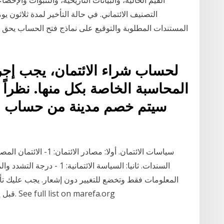
التصنيف الائتماني. في حالة التأخير لمدة ثلاثون 
المستندات المطلوبة والتوقيع على نماذج فتح الحساب يحق ل
لحساب شراء الائتمان، يجب إجرا
المحاسبة الخاصة بكل منها. نظراً 
سيتم خصم مدينة من حساب ال
السندات. ثانيا: السياسة الائ
المعلومات فقط وتخضع للتغيير دون إشعار. يجب عليك تأك
قبل إجراء أي معاملات قد تتأثر بالتغييرات في الأسعار. See full list on marefa.org