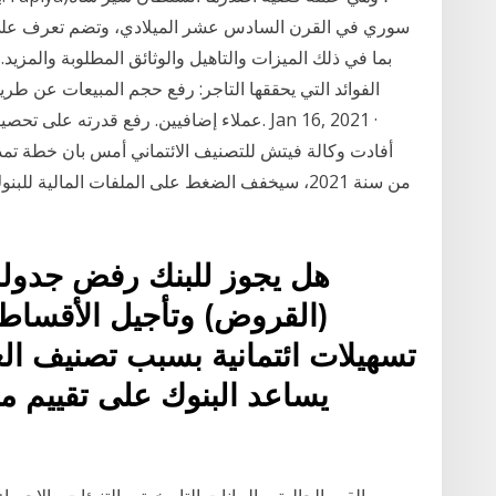
سوري في القرن السادس عشر الميلادي، وتضم تعرف على 
بما في ذلك الميزات والتاهيل والوثائق المطلوبة والمزيد.
عملاء إضافيين. رفع قدرته على تحصيل أمواله 
أفادت وكالة فيتش للتصنيف الائتماني أمس بان خطة تمدي
من سنة 2021، سيخفف الضغط على الملفات المالية 
هل يجوز للبنك رفض جدولة/ه
(القروض) وتأجيل الأقساط
تسهيلات ائتمانية بسبب تصنيف ال
يساعد البنوك على تقييم مخ
القيم الحالية، والبيانات التاريخية، والتنبؤات والإحصا