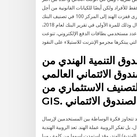
 للأفراد ولكن أيضًا للكيانات القانونية من أجل
مساعدتهم على حل مشكلاتهم المالية. ومن ناحية أخرى قفزت الهند إلى المركز 100 في تصنيف البنك
الدولي للدول من حيث سهولة ممارسة أنشطة الأعمال وذلك للمرة الأولى في تقرير البنك لعام 2018،
لما زاد عدد مستخدمي بطاقات الدفع الإلكتروني، تنوعت
 التنمية الهندي من KOTAK. يتمثل الهدف
وق الائتماني العالمي
نيف الاستثماري من PIMCO
 تتجاوز فكرة الوساطة بين المستخدمين لإرسال
ل تفكر الروبية عملة الهند. تعد الروبية الهندية (بالإنجليزية: Indian Rupee) هي العملة الرسمية
للهند، وقد استمدت اسمها من كلمة روبيا (بالهندية: rupiya)؛ وهي عملة فضية أصدرها السلطان شير شاه