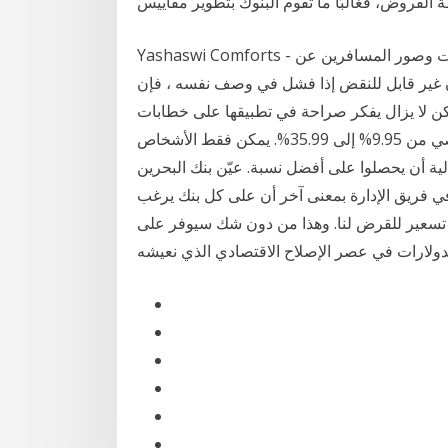
 القروض، فغالبًا ما تقوم البنوك بتطوير مقاييس
‪Yashaswi Comforts‬ - ميسور, الهند: طالع تعليقات وصور المسافرين عن ‪Yashaswi Comforts‬ في
 قابل للنقض إذا فشل في وصف نفسه ، فإن ucp500 السابق
ولكن لا يزال يفكر صراحة في تطبيقها على خطابات
الاعتماد القابلة تتراوح نسبة الفائدة السنوية للقرض الشخصي من 9.95% إلى 35.99%. يمكن فقط الأشخاص
لية أن يحصلوا على أفضل نسبة. عيّن بنك البحرين
في فريق الإدارة بمعنى آخر أن على كل بنك يرغب
ص تسعير للقرض لنا. وهذا من دون شك سيوفر على