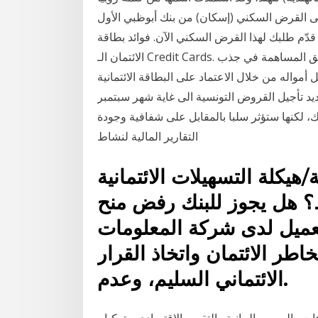
القرض السكني (إسكان) من بنك أبوظبي الأول
 قدّم طلبك لهذا القرض السكني الآن. فوائد بطاقة
الائتمان الـ Credit Cards. الفوائد التي يحققها التاجر: رفع حجم المبيعات عن طريق المساهمة في جذب
من خلال الاعتماد على البطاقة الائتمانية. Jan 16, 2021 ·
د تأجيل القروض التونسية الى غاية شهر سبتمبر
للبنوك، لكنها ستؤثر سلبا بالمقابل على شفافية وجودة
التقارير المالية لنشاط
يكلة التسهيلات الائتمانية
؟ هل يجوز للبنك رفض منح
عميل لدى شركة المعلومات
اطر الائتمان واتخاذ القرار
الائتماني السليم، وعدم.
ءات والرسوم البيانية والتقويم الاقتصادي - تركيا -