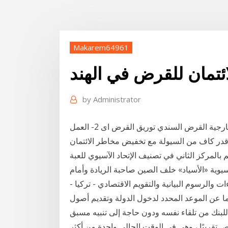
Makarem64961
ئتمان للقرض في الهند
by
Administrator
القرض المستندي يستخدم في تمويل الواردات التجارة الخارجية القرض السندي توريق القرض اى 2- العمل
هم بالمركز الثاني في تصنيف الإتحاد الآسيوي للعبة
آسيوية «الأسياد» خلف الصين صاحبة الريادة وأمام
ءات والرسوم البيانية والتقويم الاقتصادي - تركيا -
يوما عن الموعد المحدد لدخول الدولة وتقديم أصول
لبنك من تلقاء نفسه ودون حاجة إلى تنبيه مسبق
قريبًا ، وهي في الوقت الحالي واحدة من أكثر