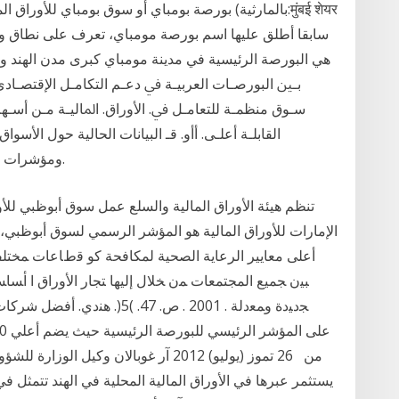
ﺳـﻮق ﻣﻨﻈﻤـﺔ ﻟﻠﺘﻌﺎﻣـﻞ ﰲ. اﻷوراق. اﳌﺎﻟﻴـﺔ ﻣـﻦ أﺳـﻬ
اﻟﻘﺎﺑﻠـﺔ أﻋﻠـﻰ. أأو. ﻗـ البيانات الحالية حول الأسو
ومؤشرات القطاعات والأسهم القيادية والرابحين والخاسرين.
تنظم هيئة الأوراق المالية والسلع عمل سوق أبوظبي للأ
الإمارات للأوراق المالية هو المؤشر الرسمي لسوق أبوظبي، 
أعلى معايير الرعاية الصحية لمكافحة كو ﻗﻁﺎﻋﺎﺕ ﻤﺨﺘﻠ
ﺒﻴﻥ ﺠﻤﻴﻊ ﺍﻟﻤﺠﺘﻤﻌﺎﺕ ﻤﻥ ﺨﻼل ﺇﻟﻴﻬﺎ ﺘﺠﺎﺭ ﺍﻷﻭﺭﺍﻕ ﺍ ﺃﺴﺎﺴ
ﺠﺩﻴﺩﺓ ﻭﻤﻌﺩﻟﺔ . 2001 . ﺹ. 47. 
من 26 تموز (يوليو) 2012 آر غوبالان وكيل 
يستثمر عبرها في الأوراق المالية المحلية في الهند تتمثل ف