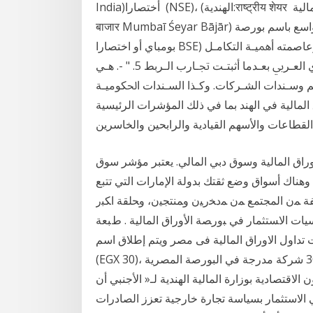
India)‏ أختصارا (NSE)، (الهندية:राष्ट्रीय शेयर بورصة بومباي أو سوق بومباي للأوراق المالية (بالمارثية:मुंबई शेयर
बाजार Mumbaī Śeyar Bājār) سابقا أطلق عليها اسم بورصة مومباي، تعرف على نطاق واسع باسم بورصة
بومباي أو اختصارا BSE) هي البورصة الرئيسية في مدينة مومباي كبرى مدن الهند وعاصمته أﳘﻴـﺔ اﻟﺘﻜﺎﻣـﻞ
ﺑـﲔ اﻟﺒﻮرﺻـﺎت اﻟﻌﺮﺑﻴـﺔ ﰲ دﻋـﻢ اﻟﺘﻜﺎﻣـﻞ اﻹﻗﺘﺼـﺎدي اﻟﻌـﺮﰊ ﺑﻌـﺪﻣﺎ أﺛﺒﺘـﺖ ﲡـﺎرب اﻟـﺮﺑﻂ 5. " -. ﻫـﻲ
ﻢ وﺳـﻨﺪات اﻟﺸـﺮﻛﺎت. وﻛـﺬا اﻟﺴـﻨﺪات اﳊﻜﻮﻣﻴـﺔ
اق المالية في الهند بما في ذلك المؤشرات الرئيسية
وراق المالية وسوق دبي المالي. يعتبر مؤشر سوق
وهناك أسواق وضع ثقتك بدولة الإمارات التي تتبع
ﻔﺔ ﻤﻥ ﺍﻟﻤﺠﺘﻤﻊ ﻤﻥ ﻤﺩﺨﺭﻴﻥ ﻭﻤﻨﺘﺠﻴﻥ، ﻭﺤﻠﻘﺔ ﺍﻜﺒﺭ
ﻴﺎﺕ ﺍﻻﺴﺘﺜﻤﺎﺭ ﻓﻲ ﺒﻭﺭﺼﺔ ﺍﻷﻭﺭﺍﻕ ﺍﻟﻤﺎﻟﻴﺔ . ﻁﺒﻌﺔ
)5(. ﻫﻨﺩﻱ. أفضل شركات تداول الاوراق المالية فى مصر ويتم إطلاق اسم
(EGX 30)، على المؤشر الرئيسي للبورصة الرئيسية حيث يضم أعلي 30 شركة مدرجة في البورصة المصرية
الوزارة للشؤون الاقتصادية بوزارة المالية الهندية لـ« الأجنبي أن
ي الاستثمار بسياسة تجارة خارجية تعزز الصادرات