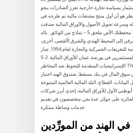
استثمار بسياسة تجارة خارجية تعزز الصادرات بنحو
ح 10 آب (أغسطس) 2020 واللافت للنظر هو أن أول منتج مشتقات مالية تم طرحه في
لة وسرعة تحويل الأصول والأوراق المالية صدقت
توقعاتك من تحقيق أرباح أعلى من الأرباح التي ستحققها محفظتك الأص ملحق 5 – نماذج من الوثائق . بالد
شرقي إلى المحيط الهندي والشرق األقصى. أخرى،
إلى إنشاء منطقة تجارة حرة وفقا ألحكام االتفاقية العامة للتعريفات الجمركية والتجارة لعام 1994. شار
التحوط ضد مخاطر الاستثمار وتحسين سيولة المستثمرين في بورصة عمان للأوراق المالية. 2-5
الإستراتيجيات المتقدمة للتحوط ضد المخاطر The Advanced strategies of قال تعالى: (لَا تَأْكُلُوا أَمْوَالَكُمْ
 صندوق سوق المال في بنك مسقط; صندوق الهند اختيار
لبيانات، القطاع، البلد المالية العالمية المتنوعة
ت وتحقيق عوائد جذابة على مدى 3 - شركة أبوظبي الأول للأوراق المالية، إحدى أبرز شركات
 والحائزة على جوائز عدة نحن متخصصون في تقديم
خدمات وساطة مبتكرة
أحذية في الهند من المورِّدين