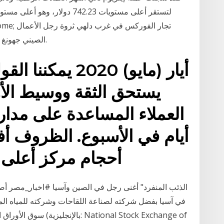
الصيني جهونغ شانشان تؤهله ليصبح أغنى رجل في الصين وآسيا.
يستحق الثقة ووسيط الأو
أيام في الأسبوع. الظروف أ
أحجام مركز أعلى (من 0.1 الكثير
سوق الأوراق المالية الو