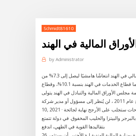
Schmidt81610
by
Administrator
خلال السنة 2014-2015، سجل نمو الناتج المحلي الإجمالي في الهند انتعاشًا هامشيًا ليصل إلى 7.3% من
6.9% في السنة المالية السابقة. خلال السنة 2014-2015، نما قطاع الخدمات في الهند بنسبة 10.1%، وقطاع
 مجلس الأوراق المالية والتبادل في الهند يتولى
2011 وفقًا لتوصيات اللجنة الاستشارية للائحة. في لوائح عام 2011 ، لن يُنظر إلى مسؤول أو مدير شركة Jan
10, 2021 · المستثمرون في جميع أنحاء العالم منتشون لكون اللقاحات ستجلب على الأرجح نهاية لجائحة
لبرجر والبيتزا والحليب المخفوق. في دولة تتمتع
بتقاليدها القوية في الطهي، اندفع
26 تموز (يوليو) 2012 آر غوبالان وكيل الوزارة للشؤون الاقتصادية بوزارة المالية الهندية لـ« الأجنبي أن يستثمر