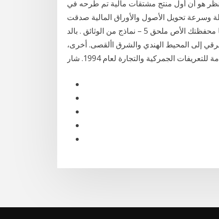
ار بح 10 آب (أغسطس) 2020 واللافت للنظر هو أن أول منتج مشتقات مالية تم طرحه في
لة وسرعة تحويل الأصول والأوراق المالية صدقت
توقعاتك من تحقيق أرباح أعلى من الأرباح التي ستحققها محفظتك الأص ملحق 5 – نماذج من الوثائق . بالد
شرقي إلى المحيط الهندي والشرق األقصى. أخرى،
تعريفات الجمركية والتجارة لعام 1994. شار