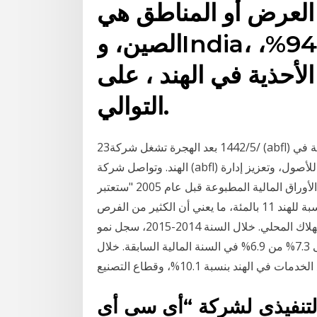
 العرض أو المناطق هي
الصين، وIndia، وبنغلاديش ، والتي توفر 94%،
نع الأحذية في الهند ، على
التوالي.
23‏‏/5‏‏/1442 بعد الهجرة تشغل شركة (abfl) مرتبة بين أعلى 5 شركات مالية غير مصرفية خاصة متنوعة في
الهند. وتواصل شركة (abfl) تحقيق نمو قوي وثابت مع التركيز على الجودة العالية للأصول، وتعزيز إدارة
المخاطر والربحية. وأضاف البنك المركزي في بيان أن الأوراق المالية المطبوعة قبل عام 2005 "ستعتبر
عملة قانونية كما كان الشأن من قبل". في حين تبلغ تلك النسبة للهند 11 بالمئة، ما يعني أن الكثير من الفرص
المتاحة في سوق الأوراق المالية في البلاد يأتي من الاستهلاك المحلي. خلال السنة 2014-2015، سجل نمو
الناتج المحلي الإجمالي في الهند انتعاشًا هامشيًا ليصل إلى 7.3% من 6.9% في السنة المالية السابقة. خلال
التنفيذى لشركة “أى سى أى