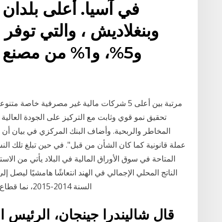
في آسيا. أعلى بلدان
و5%، و1% من مص
السنة 2014-2015، نما قطاع الخدمات في الهند بنسبة 10.1%، وقطاع التصنيع
قال شاليندرا جينجان، الرئيس 