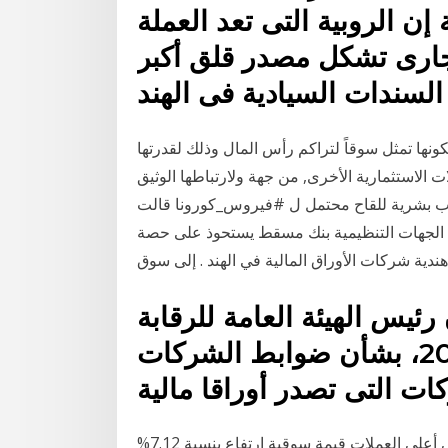
إن الروبية التى تعد العملة
الجارى تشكل مصدر قلق أكبر
لكونها تمثل سوقاً لتراكم رأس المال وذلك لقدرتها
الاستثمارية الأخرى, من جهة ولارتباطها الوثيق
جارب بشرية للقاح محتمل ل #فيروس_كورونا قالت
ة الجهات التنظيمية بنك مسقط يستحوذ على حصة
ئيس الهيئة العامة للرقابة
المالية، قرارا رقم 105 لسنة 2018، بشأن ضوابط الشركات
فقد سجلت عملة إيثريوم ثاني أشهر العملات الرقمية وثاني أعلى العملات قيمة سوقية ارتفاع بنسبة 7.12%