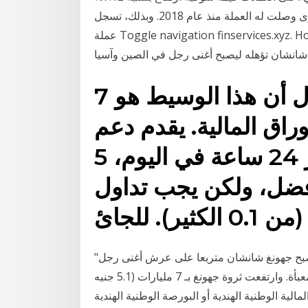
لتستقر أعلى مستويات 742.23 دولار، وهو أعلى مستوى وصلت له العملة منذ عام 2018. وبذلك، تسجل
عملة Toggle navigation finservices.xyz. Home; تجار الفوركس في غرب دلهي ثروة رجل الأعمال
7 أيار (مايو) 2020 يمكننا القول أن هذا الوسيط هو
راق المالية. يقدم دعم
العملاء المساعدة على مدار 24 ساعة في اليوم، 5
فضل، ولكن يجب تداول
). للجائ
"الذئب المنفرد" أغنى رجل في الصين وآسيا #اخبار_مصر أصبح جهونغ شانشان متربعا على عرش أغنى رجل
في آسيا بفضل شركته لصناعة اللقاحات وشركته للمياه المعبأة. وارتفعت ثروة جهونغ بـ 7 مليارات (5.1 جنيه
طنية الهندية أو البورصة الوطنية الهندية (بالإنجليزية: National Stock Exchange of