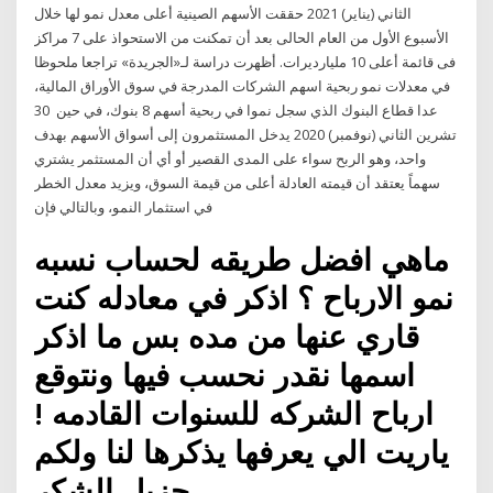
الثاني (يناير) 2021 حققت الأسهم الصينية أعلى معدل نمو لها خلال
الأسبوع الأول من العام الحالى بعد أن تمكنت من الاستحواذ على 7 مراكز
فى قائمة أعلى 10 مليارديرات. أظهرت دراسة لـ«الجريدة» تراجعا ملحوظا
في معدلات نمو ربحية اسهم الشركات المدرجة في سوق الأوراق المالية،
عدا قطاع البنوك الذي سجل نموا في ربحية أسهم 8 بنوك، في حين 30
تشرين الثاني (نوفمبر) 2020 يدخل المستثمرون إلى أسواق الأسهم بهدف
واحد، وهو الربح سواء على المدى القصير أو أي أن المستثمر يشتري
سهماً يعتقد أن قيمته العادلة أعلى من قيمة السوق، ويزيد معدل الخطر
في استثمار النمو، وبالتالي فإن
ماهي افضل طريقه لحساب نسبه
نمو الارباح ؟ اذكر في معادله كنت
قاري عنها من مده بس ما اذكر
اسمها نقدر نحسب فيها ونتوقع
ارباح الشركه للسنوات القادمه !
ياريت الي يعرفها يذكرها لنا ولكم
جزيل الشكر