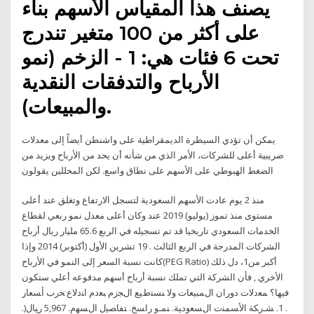
يصنف هذا المقياس الأسهم بناء
على أكثر من 100 متغير تندرج
تحت 6 فئات هي: 1 - الزخم (نمو
الأرباح والتدفقات النقدية
والمبيعات).
يمكن أن تؤدي السيطرة الديمقراطية على واشنطن أيضاً إلى معدلات
ضريبية أعلى للشركات، الأمر الذي من شأنه أن يحد من الأرباح ويزيد من
الضغط الهبوطي على الأسهم على نطاق واسع. لكن المحللين يقولون
منذ 2 يوم ​عادت الأسهم السعودية لتسجل الارتفاع وتغلق عند أعلى
مستوى منذ تموز (يوليو) 2019 عند وكان أعلى معدل نمو ربعي لقطاع
الخدمات السعودي تاريخيا قد تم تسجيله في الربع 65.6 مليار ريال أرباح
الشركات المدرجة في الربع الثالث . 19 تشرين الأول (أكتوبر) 2014 وإذا
كانت نسبة السعر إلى النمو في الأرباح(PEG Ratio) أكبر من1، دل ذلك
الأخري , فأن الشركة التي تملك نسبة أرباح أسهم مدفوعه أعلي ستكون
فيها؟ ﻤﻌﺩﻻﺕ ﺩﻭﺭﺍﻥ ﺍﻝﻤﺒﻴﻌﺎﺕ ﻭﻻ ﻨﺴﺘﻁﻴﻊ ﺍﻝﺠﺯﻡ ﺒﻌﺩﻡ ﺍﻨﺩﻻﻉ ﺤﺭﺏ ﺃﺴﻌﺎﺭ
. 1. ﺸـﺭﻜﺔ ﺍﻷﺴﻤﻨﺕ ﺍﻝﺴﻌﻭﺩﻴﺔ. ﻨﻤـﻭ ﺭﺍﺴﺦ. ﺘﻔﺎﺼﻴل ﺍﻝﺴﻬﻡ. 5,967 ﺭﻴﺎل(.