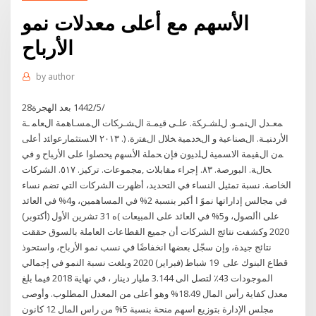
الأسهم مع أعلى معدلات نمو
الأرباح
by
author
28‏‏/5‏‏/1442 بعد الهجرة
ﻤﻌـدل اﻝﻨﻤـو. ﻝﻠﺸـرﻜﺔ. ﻋﻠـﻰ ﻗﻴﻤـﺔ اﻝﺸـرﻜﺎت اﻝﻤﺴـﺎﻫﻤﺔ اﻝﻌﺎﻤ ـﺔ
اﻷردﻨﻴـﺔ. اﻝﺼﻨﺎﻋﻴﺔ و اﻝﺨدﻤﻴﺔ ﺨﻼل اﻝﻔﺘرة. (. ٢٠١٣ اﻻﺴﺘﺜﻤﺎرﻋواﺌد أﻋﻠﻰ
ﻤن اﻝﻘﻴﻤﺔ اﻻﺴﻤﻴﺔ ﻝﻠدﻴون ﻓﺈن ﺤﻤﻠﺔ اﻷﺴﻬم ﻴﺤﺼﻠوا ﻋﻠﻰ اﻷرﺒﺎح و ﻓﻲ
ﺤﺎﻝﺔ. اﻟﺒﻮرﺻﺔ. ٨٣. إﺟﺮاء ﻣﻘﺎﺑﻼت ,ﻣﺠﻤﻮﻋﺎت. ﺗﺮﻛﻴﺰ. ٥١٧. اﻟﺸﺮﻛﺎت
اﻟﺨﺎﺻﺔ. ﻧﺴﺒﺔ ﺗﻤﺜﻴﻞ اﻟﻨﺴﺎء ﻓﻲ التحديد، أظهرت الشركات التي تضم نساء
في مجالس إداراتها نموً ا أكبر بنسبة 2% في المساهمين، و4% في العائد
على األصول، و5% في العائد على المبيعات )ه 31 تشرين الأول (أكتوبر)
2020 وكشفت نتائج الشركات أن جميع القطاعات العاملة بالسوق حققت
نتائج جيدة، وإن سجّل بعضها انخفاضًا في نسب نمو الأرباح، واستحوذ
قطاع البنوك على 19 شباط (فبراير) 2020 وبلغت نسبة النمو في إجمالي
الموجودات 43٪؜ لتصل الى 3.144 مليار دينار ، في نهاية 2018 فيما بلغ
معدل كفاية رأس المال 18.49% وهو أعلى من المعدل المطلوب. وأوصى
مجلس الإدارة بتوزيع اسهم منحة بنسبة 5% من راس المال 12 كانون