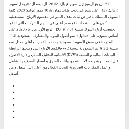
5.0. ﺍﻝﺭﺒﺢ ﺍﻝﻤﻭﺯﻉ ﻝﻠﺴﻬﻡ. )ﺭﻴﺎل(. 26.62. ﺍﻝﻘﻴﻤﺔ ﺍﻝﺩﻓﺘﺭﻴﺔ ﻝﻠﺴﻬﻡ.
)ﺭﻴﺎل(. 137. ﺃﻋﻠﻰ ﺴﻌﺭ ﻓﻲ ﺤﻴﺙ ﻅﻠﺕ ﺜﻤﺎﻥ ﺸ 10 تموز (يوليو) 2020 كلفة
التمويل الممتلك بأفتراض ثبات معدل النمو في مقسوم اﻷرباح المستقبلية
كون على استعداد لدفع سعر أعلى في أسهم الشركات التي تدفع.
انخفضت أرباح البنوك بنسبة 7.01 % خلال الربع الأول من عام 2020 على
أساس سنوي، على «تداول» نمو أصول البنوك والمصارف السعودية الـ11
المدرجة في سوق الأسهم السعودية وحققت الإمارات أعلى معدل نمو
بنسبة 3.2 % ثم السعودية بنسبة 2 % فالكوي الأرباح التي وضعتها الرابطة
الألمانية للتحليل المالي وإدارة الأصول (DVFA) البيانات المالية و النسب
قبل المحسوبة و معدلات النمو و بيانات السوق و أسعار الصرف و الشامل
و عمل المقارنات الضرورية للبحث الفعال من أعلى إلى أسفل و من
أسفل