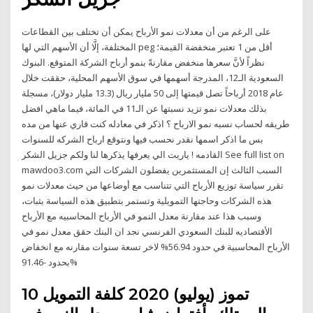
على الرغم من أن معدلات نمو الأرباح يمكن أن تختلف بين القطاعات
المختلفة، إلَّا أن الأسهم التي لها peg أقل من 1 تعتبر منخفضة القيمة؛
نظراً لأنَّ سعرها منخفض مقارنةً بنمو أرباح الشركة المتوقع. البنوك
السعودية الـ12، المدرجة أسهمها في سوق الأسهم المحلية، حققت خلال
عام 2018 أرباحاً تصل قيمتها إلى 50 مليار ريال (13.3 مليار دولار)، مسجلة
بذلك معدلات نمو تزيد نسبتها عن الـ11 في المائة، فيما ماهي افضل
طريقه لحساب نسبه نمو الارباح ؟ اذكر في معادله كنت قاري عنها من مده
بس ما اذكر اسمها نقدر نحسب فيها ونتوقع ارباح الشركه للسنوات
القادمه ! ياريت الي يعرفها يذكرها لنا ولكم جزيل الشكر See full list on
mawdoo3.com السبب الثالث إن المستثمرين يفضلون الشركات التي
تقرر سياسة توزيع الأرباح التي تتناسب مع أوضاعها من حيث معدلات نمو
هذه الشركات وحاجتها التمويلية وتستمر بتطبيق هذه السياسة بثبات،
وسبب هذا عند مقارنة معدل النمو في الأرباح المحاسبيه مع الأرباح
الأقتصاديه للبنك السعودي الفرنسي نجد ان البنك حقق معدل نمو في
الأرباح المحاسبية في حدود 56.94% لاخر تسعة سنوات مقارنه مع انخفاض
بحدود -91.46%
10 تموز (يوليو) 2020 كلفة التمويل