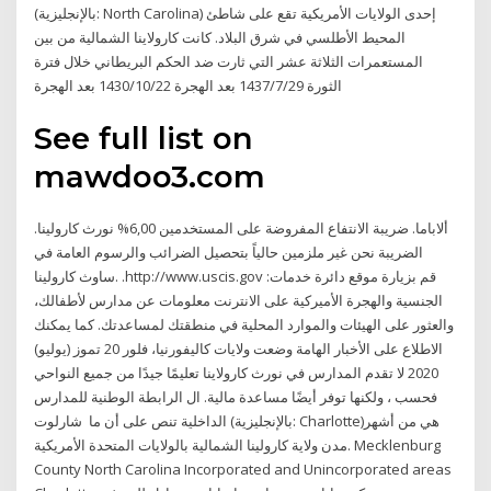
(بالإنجليزية: North Carolina) إحدى الولايات الأمريكية تقع على شاطئ
المحيط الأطلسي في شرق البلاد. كانت كارولاينا الشمالية من بين
المستعمرات الثلاثة عشر التي ثارت ضد الحكم البريطاني خلال فترة
الثورة 29‏‏/7‏‏/1437 بعد الهجرة 22‏‏/10‏‏/1430 بعد الهجرة
See full list on
mawdoo3.com
ألاباما. ضريبة الانتفاع المفروضة على المستخدمين 6,00% نورث كارولينا.
الضريبة نحن غير ملزمين حالياً بتحصيل الضرائب والرسوم العامة في
ساوث كارولينا. .http://www.uscis.gov :ﻗﻢ ﺑﺰﻳﺎﺭﺓ ﻣﻮﻗﻊ ﺩﺍﺋﺮﺓ ﺧﺪﻣﺎﺕ
ﺍﻟﺠﻨﺴﻴﺔ ﻭﺍﻟﻬﺠﺮﺓ ﺍﻷﻣﻴﺮﻛﻴﺔ ﻋﻠﻰ ﺍﻻﻧﺘﺮﻧﺖ ﻣﻌﻠﻮﻣﺎﺕ ﻋﻦ ﻣﺪﺍﺭﺱ ﻷﻃﻔﺎﻟﻚ،
ﻭﺍﻟﻌﺜﻮﺭ ﻋﻠﻰ ﺍﻟﻬﻴﺌﺎﺕ ﻭﺍﻟﻤﻮﺍﺭﺩ ﺍﻟﻤﺤﻠﻴﺔ ﻓﻲ ﻣﻨﻄﻘﺘﻚ ﻟﻤﺴﺎﻋﺪﺗﻚ. ﻛﻤﺎ ﻳﻤﻜﻨﻚ
ﺍﻻﻃﻼﻉ ﻋﻠﻰ ﺍﻷﺧﺒﺎﺭ ﺍﻟﻬﺎﻣﺔ ﻭﺿﻌﺖ ﻭﻻﻳﺎﺕ ﻛﺎﻟﻴﻔﻮﺭﻧﻴﺎ، ﻓﻠﻮﺭ 20 تموز (يوليو)
2020 لا تقدم المدارس في نورث كارولاينا تعليمًا جيدًا من جميع النواحي
فحسب ، ولكنها توفر أيضًا مساعدة مالية. ال الرابطة الوطنية للمدارس
الداخلية تنص على أن ما شارلوت (بالإنجليزية: Charlotte)‏ هي من أشهر
مدن ولاية كارولينا الشمالية بالولايات المتحدة الأمريكية. Mecklenburg
County North Carolina Incorporated and Unincorporated areas