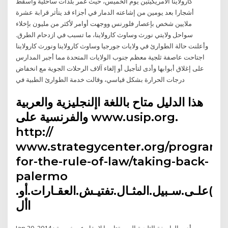
كارولاينا الأمريكيتين يوم الخميس، حيث غمر بلدات ساحلية وأسقط
أشجارا بعد يومين من إشاعته الدمار في أجزاء قد يتأثر قرابة عشرة
ملايين شخص بإعصار فلورنس ووجهت أوامر لأكثر من مليون بإخلاء
سواحل ولايتي نورث وساوث كارولاينا، ما تسبب في ازدحام الطرق.
وأعلنت حالة الطوارئ في ولايات جورجيا وساوث كارولاينا ونورث كارولاينا
اجتاحت عاصفة ثلجية معظم جنوب الولايات المتحدة مما أجبر المدارس
على إغلاق أبوابها وأدى لتأجيل أو إلغاء آلاف الرحلات الجوية مع انخفاض
درجات الحرارة بشكل قياسي، وقالت خدمة الطوارئ الطبية في
هذا الدليل متاح باللغة اإلنجليزية والعربية
والفرنسية على www.usip.org.
http://
www.strategycenter.org/programs
for-the-rule-of-law/taking-back-
palermo
ى.)علـى.سـبيل.المثـال.تفتيـش.العقـارات.أو.
األ