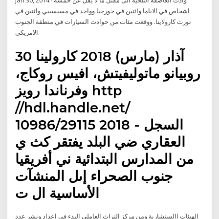
Jan 30, 2014 · وأدت العاصفة الثلجية الى مقتل ما لا يقل عن خمسة
اشخاص في الاباما واثنين في جورجيا وواحد في مسيسيبي واثنين في
نورث كارولاينا. ووقعت مئات من حوادث السيارات في منطقة الجنوب
الامريكي.
30 آذار (مارس) 2018 كارولينا
روبيانو ماتوليفيتش، افيس روكاج،
وفرناندا رويز http
//hdl.handle.net/
10986/29115 2018 - السجل
العقاري ضي البلد يفتقر كث ي
من المدارس البتدائية ني أفريقيا
جنوب الصحراء إىل المنشآت
الأساسية ال ت
الهيئات االستشارية ومن مركز التراث العاملي البدء في إعداد ونشر عدد