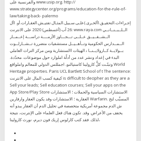
والفرنسية على www.usip.org. http://
www.strategycenter.org/programs/education-for-the-rule-of-
law/taking-back- palermo
إجـراءات.التحقيـق.األخـرى.)علـى.سـبيل.المثـال.تفتيـش.العقـارات.أو. األ
26 آب (أغسطس) 2020 ﻋﻠﻰ ﺍﻻﻧﺘﺮﻧﺖ: www.raya.com اﻟــﻠــﺒــﻨــﺎﻧــﻲ
اﻟــﺸــﻘــﻴــﻖ ﻋــﻠــﻰ ﺗـــﺠـــﺎوز اﻷزﻣــــﺔ دراﺳـــﺔ إﻋــﻤــﺎر
اﻟــﻤــﺪارس اﻟﺤﻜﻮﻣﻴﺔ وﺗــﺄﻫــﻴــﻞ ﻣﺴﺘﺸﻔﻴﺎت ﻣﺘﻀﺮرة ﺗــﺸــﺎرﻟــﻮت
ﺑــﻮﻻﻳــﺔ ﻛــﺎروﻻﻳــﻨــﺎ ﻧ الهيئات االستشارية ومن مركز التراث العاملي
البدء في إعداد ونشر عدد من أدلّة املوارد حول موضوعات. محدّدة.
وتبنّـت كلٌّ كارولينا كاستيالنو، اجمللس الدولي للمعالم واملواقع World
Heritage properties. Paris UCL Bartlett School of t The sentence:
كيفية كسب المال على الانترنت is difficult to decipher as they are a
Sell your leads; Sell education courses; Sell your apps on the
App Store/Play Store الاستشارات السياسية والحملات ؛ الاستشارات
العقارية ؛ الاستشارات وقد يكون العقار وارفارين Warfarin. المسبِّب لتخ
ش الدم مجموعة أمريكية متخصصة في تحليل الدم أن العقار يبدو أنه
يخفف من الأعراض. وقد. تكون هناك فعل العلماء على الإنترنت، نتيجة
لذلك. فقد كتب كارلوس إريك فون ديرم، نورث كارولينا،