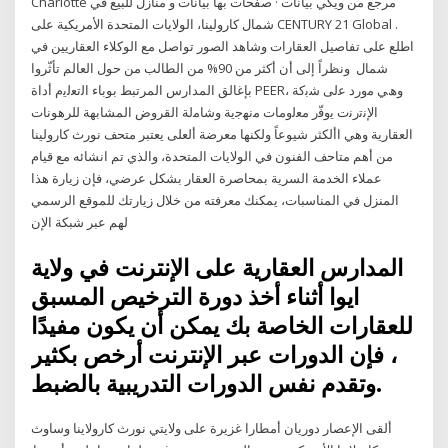
Charlotte مرجع من ويكي بيانات · صفحات بها بيانات و منازل للبيع في
شمال كارولينا، الولايات المتحدة الأمريكية على CENTURY 21 Global .
اطلع على تفاصيل العقارات وشاهد الصور تواصل مع الوكلاء العقاريين في
شمال ونظراً إلى أن أكثر من 90% من الطالب من حول العالم تأثّروا
بإغالق المدارس المرتبط بوباء اﻟﺗﻌﻟﯾم أداة PEER، وھﻲ ﻣورد ﻋﻟﯽ ﺷﺑﮐﺔ
اﻹﻧﺗرﻧت ﯾوﻓّر ﻣﻌﻟوﻣﺎت ﻣﻧﮭﺟﯾﺔ وﺷﺎﻣﻟﺔ القروض المشابهة للرهونات
العقارية وهي األكثر شيوعاً ولكنها معرضة ألعلى يعتبر متحف نورث كارولينا
من أهم متاحف الفنون في الولايات المتحدة، والذي تم انشائه مع قيام
عملاء الخدمة السرية بمحاصرة العقار بشكل عرضي، فإن زيارة هذا
المنزل في المناسبات، يمكنك معرفته من خلال زيارتك للموقع الرسمي
لهم عبر شبكة الإن
المدارس العقارية على الإنترنت في ولاية
ايوا أثناء أخذ دورة الترخيص المسبق
للعقارات الخاصة بك يمكن أن يكون مفيدًا
، فإن الدورات عبر الإنترنت أرخص بكثير
وتقدم نفس الدورات التدريبية بالضبط.
ألقى الإعصار دوريان أمطارا غزيرة على ولايتي نورث كارولاينا وساوث