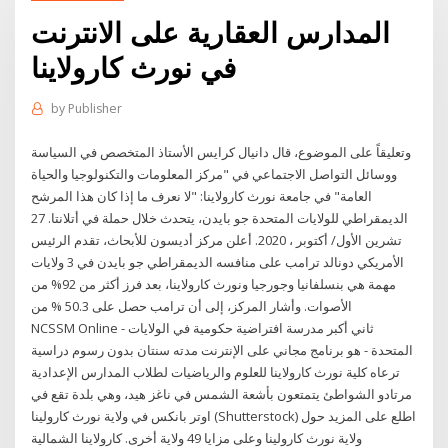
المدارس العقارية على الانترنت
في نورث كارولاينا
by
Publisher
وتعليقاً على الموضوع، قال دانيال كرايس الأستاذ المتخصص في السياسة
ووسائل التواصل الاجتماعي في "مركز المعلومات والتكنولوجيا والحياة
العامة" في جامعة نورث كارولاينا: "لا نعرف ما إذا كان هذا المرشح
الديمقراطي للولايات المتحدة جو بايدن، يتحدث خلال حملة في أتلانتا. 27
تشرين الأول/ أكتوبر ، 2020. أعلن مركز أديسون للأبحاث، تقدم الرئيس
الأمريكي دونالد ترامب على منافسه الديمقراطي جو بايدن في 3 ولايات
مهمة هي بنسلفانيا وجورجيا ونورث كارولاينا، بعد فرز أكثر من 92% من
الأصوات. وأشار المركز، إلى أن ترامب حصل على 50.3 % من
NCSSM Online - ثاني أكبر مدرسة افتراضية حكومية في الولايات
المتحدة - هو برنامج مجاني على الإنترنت مدته سنتان بدون رسوم دراسية
ترعاه كلية نورث كارولاينا للعلوم والرياضيات لطلاب المدارس الإعدادية
مرتادو الشواطئ يتمتعون بأشعة الشمس في ناغز هيد، وهي بلدة تقع في
اوتر بانكس في ولاية نورث كارولينا (Shutterstock) اطلع على المزيد حول
ولاية نورث كارولينا وعلى مزايا 49 ولاية أخرى. كارولاينا الشمالية