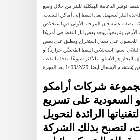
فط. توفير الدعامة الهيكليّة للبئر من خلال وضع
عدة البئر لتسهيل نقل النفط إلى أماكن التنقيب.
صّة. بصفة عامة فإن المرحلة الأولى في استخلاص
أرض.وتاريخياً، يوجد بعض أبار النفط في أمريكا
تودع، للحصول على معدل استخراج ويطلق على بعض
 اسم: (استخلاص النفط المُحسَّن حرارياً) أو (TEOR)،
 البخار هو الأسلوب الأكثر شيوعًا لتدفئة النفط،
يُستخدم الإشعال أيضًا. 25‏‏/2‏‏/1433 بعد الهجرة
مجموعة شركات أرامكو
 السعودية على تسريع
قنياتها الرائدة لتحويل
ات، لتصبح بذلك الشركة