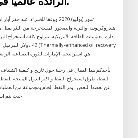
الرائدة عالميًا في قطاع البتروكيميائيات.
42 دولارا للبرميل الواحد
methods TEOR) هي استراتيجية الإمارات للثورة الصناعية الرابعة استخراج النفط الخام والغاز
يأخدكم هذا المقال في رحلة حول تاريخ و كيفية اكتشاف 
النفط، طرق استخراج النفط و اكبر الدول المنتجة للنفط
عن بعضها البعض . يمر النفط الخام بمجموعة من العمليات
حيث يتم است