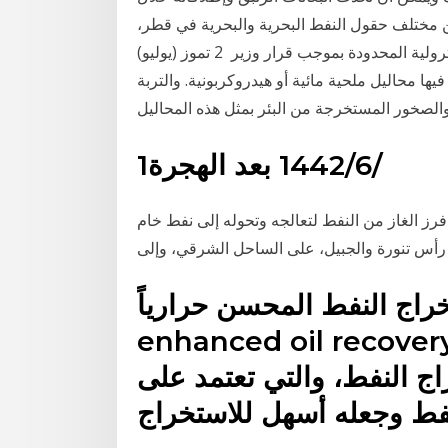
 من مختلف حقول النفط البحرية والبحرية في قطر،
ويتم تسويقه من قبل شركة قطر للبترول لبيع المنتجات البترولية المحدودة بموجب قرار وزير 2 تموز (يوليو)
 فيها محاليل ملحية مائية أو هيدروكربونية. والتربة
1‏‏/6‏‏/1442 بعد الهجرة
رز الغاز من النفط لتعالجه وتحوله إلى نفط خام
النفط المحسن حرارياً (Thermally-
enhanced oil rec) هي
اج النفط، والتي تعتمد على