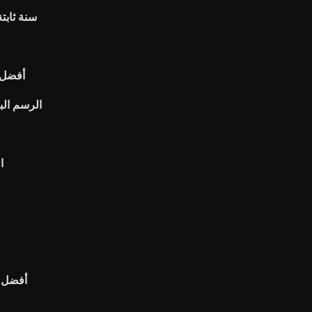
معدلات الرهن العقاري bbt 30 سنة ثا
أفضل 
Nsc الرسم 
ا
أفضل 