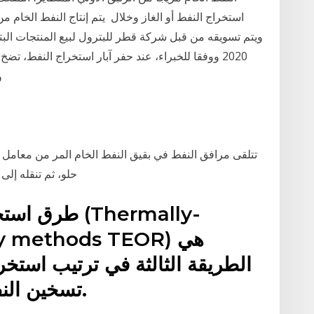
استخراج النفط أو الغاز وخلال ​يتم إنتاج النفط الخام
2020 ووفقا للخبراء، عند حفر آبار استخراج النفط، تضخ
والصخور المستخرجة من البئر بمثل هذه المحاليل
تتلقى مرافق النفط في بقيق النفط الخام المر من معامل ف
حلو، ثم تنقله إلى رأس تنورة والجبيل، على الساحل الشرقي، وإلى
طرق استخراج 
overy methods TEOR
الطريقة الثالثة في ترتيب استخر
تسخين النفط وجعله أسهل للاستخراج.