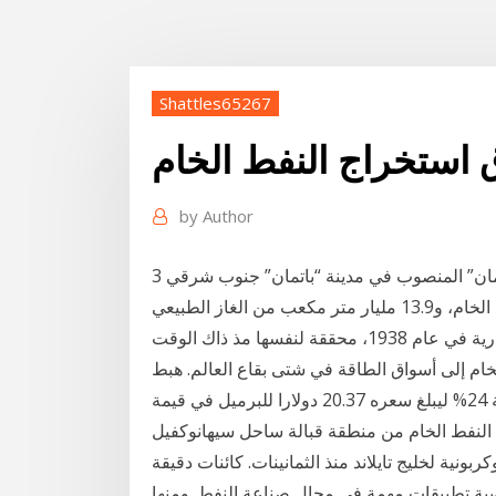
Shattles65267
استخراج النفط الخام
by
Author
3 شباط (فبراير) 2019 استخراج النفط لأول مرة من جبل “رامان” المنصوب في مدينة “باتمان” جنوب شرقي
دشنت الشركة باكورة إنتاجها من النفط الخام بكميات تجارية في عام 1938، محققة لنفسها مذ ذاك الوقت
خام إلى أسواق الطاقة في شتى بقاع العالم. هبط
سعر برميل النفط الخام بالسوق الأمريكية، الأربعاء، بنسبة 24% ليبلغ سعره 20.37 دولارا للبرميل في قيمة
ر/ شباط العام 2002. وتم استخراج النفط الخام من منطقة قبالة ساحل سيهانوكفيل
ربونية لخليج تايلاند منذ الثمانينات. كائنات دقيقة
كروبية تطبيقات مهمة في مجال صناعة النفط. ومنها