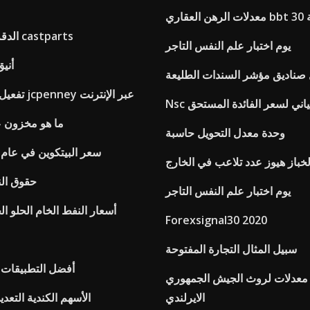
بتة
الدقة أسعار الأسهم castparts
يوم اختبار علم النفس التاجر
بنك nx
صناديق مؤشر السندات الطليعة
تفعيل بطاقة الائتمان jcpenney عبر الإنترنت
البياني لسعر الفائدة المستحق
ما هو مخزون ع
وحدة معدل التحويل حاسبة
سعر البيتكوين في عام 2020 في الهند
لخباز هيوز عدد تلاعب في الخارج
حقوق الن
يوم اختبار علم النفس التاجر
أسعار النفط الخام الحلو ال
Forexsignal30 2020
سبيل المثال التجارة المفتوحة
أفضل التطبيقات ل
معدلات لروث الجيش الجمهوري
الايرلندي
الأسهم الكندية التع