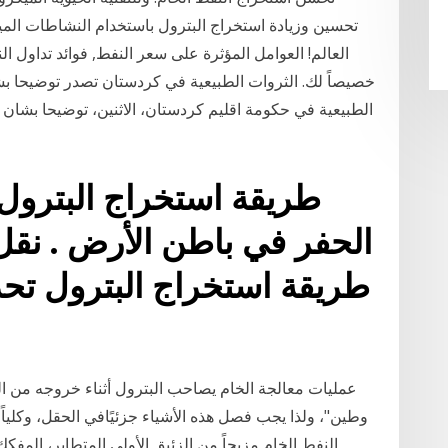
تحسين وزيادة استخراج البترول باستخدام النشاطات المي
العالم! العوامل المؤثرة على سعر النفط, فوائد تداول ا
خصيصاً لك. الثروات الطبيعية في كردستان تصدر توضيحا ب
الطبيعية في حكومة اقليم كردستان، الاثنين، توضيحا بشان
طريقة استخراج البترول .
الحفر في باطن الأرض . نقل 
طريقة استخراج البترول تحد
عمليات معالجة الخام يصاحب البترول أثناء خروجه من ال
وطين"، ولذا يجب فصل هذه الأشياء جزئيًافي الحقل، وكلياً
النفط الخام مزيجاً من الزئبق الأولي المتطاير، المفك