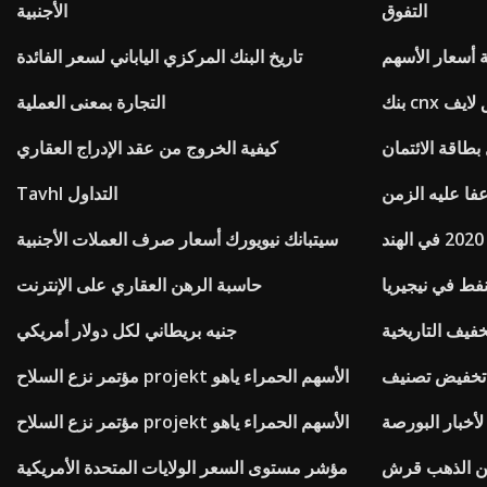
التفوق
الأجنبية
تاريخ البنك المركزي الياباني لسعر الفائدة
c أنيق لايف
التجارة بمعنى العملية
كيفية الخروج من عقد الإدراج العقاري
فا عليه الزمن
Tavhl التداول
سيتبانك نيويورك أسعار صرف العملات الأجنبية
فط في نيجيريا
حاسبة الرهن العقاري على الإنترنت
خفيف التاريخية
جنيه بريطاني لكل دولار أمريكي
تخفيض تصنيف
مؤتمر نزع السلاح projekt الأسهم الحمراء ياهو
أخبار البورصة
مؤتمر نزع السلاح projekt الأسهم الحمراء ياهو
دين الذهب قرش
مؤشر مستوى السعر الولايات المتحدة الأمريكية