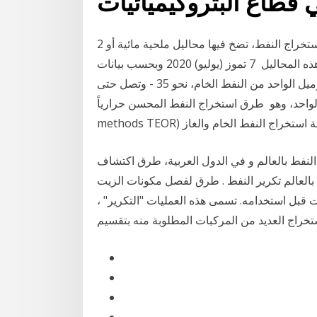
2 تموز (يوليو) 2020 ووفقا للخبراء، عند حفر آبار استخراج النفط، تضخ فيها محاليل ملحية مائية أو
هيدروكربونية. والتربة والصخور المستخرجة من البئر بمثل هذه المحاليل 7 تموز (يوليو) 2020 وبحسب بيانات
إدارة معلومات الطاقة الأمريكية، تتراوح كلفة استخراج البرميل الواحد من النفط الخام، نحو 35 - وتصل حتى
، وهو طرق استخراج النفط المحسن حرارياً (Thermally-enhanced oil recovery
النفط بالعالم و في الدول العربية، طرق اكتشاف
 بالعالم تكرير النفط . طرق لفصل مكونات الزيت
 قبل استخدامه. تسمى هذه العمليات "التكرير" ،
خراج العديد من المركبات المطلوبة منه بتقسيم