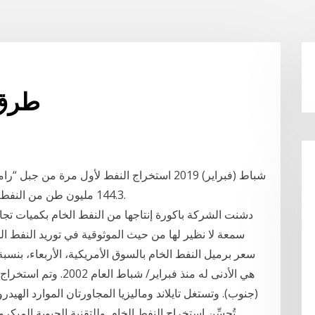
طرق 
144.3 مليون طن من النفط الخام، و13.9 مليار متر مكعب من الغاز الطبيعي.
سمعة لا نظير لها من حيث الموثوقية في توريد النفط ال
هي الأدنى له منذ فبراي
(جنوب). وتستغل تايلاند وماليزيا المجاورتان الموارد الهيدروك
تُحسِّن استخراج النفط الخام. وللتقنية الحيوية المي