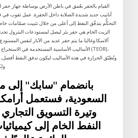
القيام بالحفر بعُمق في باطن الأرض بوساطة جهاز حفر الن
أنابيب حديد شديدة الصلابة داخل الحفرة. عمل ثقوب في قا
التحكُّم بتدفّق النفط إلى أعلى من خلال تثبيت صمّامات خا
الزيت الخام هي حفر بئر ليصل لمستودعات البترول تحت ال
ألاسكا.وغالبا ما يتم حفر عديد من الآبار لنفس المس
الأساليب الأساسية المستخدمة في الاستخراج الثلاثي
وتُطبّق الحرارة في هذه الأساليب ليكون تدفق النفط أفضل، إن
ولكن 
بانضمام "سابك" إلى 
السعودية، فستعمل أرامكو
وتيرة التسويق التجاري لت
النفط الخام إلى كيميائي