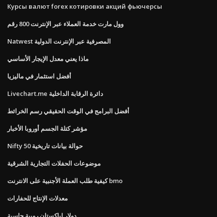
Курсы валют forex котировки акций фьючерсы
وول مارت خدمة العملاء عبر الإنترنت 800 رقم
Natwest المصرفية عبر الإنترنت الدولية
ماذا يعني معدل الإيجار الأساسي
أفضل استثمار في ماليزيا
Livechart.me دائرة الرقابة الداخلية
أفضل البرامج في الوقت الحقيقي رسم الخرائط
مؤشر كتلة الجسم أوروبا الأخبار
Nifty 50 حوالة بيانات تاريخية
موضوعات الحفلات التجارية الشرقية
كيفية طلب العملة الأجنبية على الانترنت bmo
معدلات الإنتاج للحفارات
دولار لباكستان روبية حاسبة