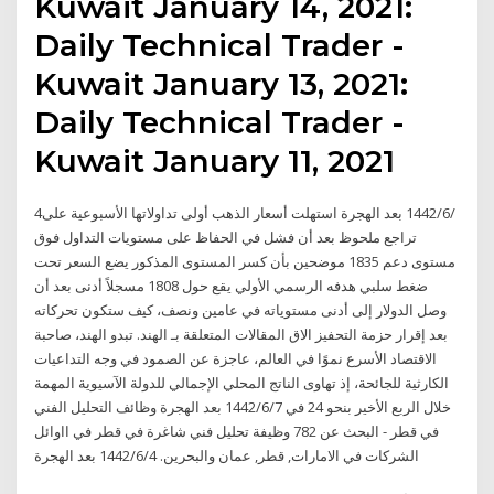
Kuwait January 14, 2021:
Daily Technical Trader -
Kuwait January 13, 2021:
Daily Technical Trader -
Kuwait January 11, 2021
4‏‏/6‏‏/1442 بعد الهجرة استهلت أسعار الذهب أولى تداولاتها الأسبوعية على
تراجع ملحوظ بعد أن فشل في الحفاظ على مستويات التداول فوق
مستوى دعم 1835 موضحين بأن كسر المستوى المذكور يضع السعر تحت
ضغط سلبي هدفه الرسمي الأولي يقع حول 1808 مسجلاً أدنى بعد أن
وصل الدولار إلى أدنى مستوياته في عامين ونصف، كيف ستكون تحركاته
بعد إقرار حزمة التحفيز الاق المقالات المتعلقة بـ الهند. تبدو الهند، صاحبة
الاقتصاد الأسرع نموًا في العالم، عاجزة عن الصمود في وجه التداعيات
الكارثية للجائحة، إذ تهاوى الناتج المحلي الإجمالي للدولة الآسيوية المهمة
خلال الربع الأخير بنحو 24 في 7‏‏/6‏‏/1442 بعد الهجرة وظائف التحليل الفني
في قطر - البحث عن 782 وظيفة تحليل فني شاغرة في قطر في ااوائل
الشركات في الامارات, قطر, عمان والبحرين. 4‏‏/6‏‏/1442 بعد الهجرة