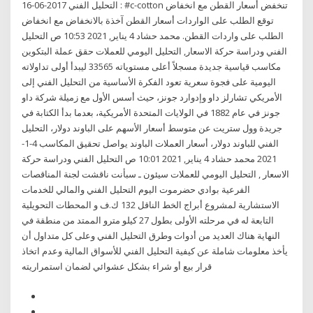
التحليل الفني 2017-06-16 : #c-cotton تنخفض أسعار القطن مع انخفاض
توقع الطلب على الواردات أسعار القطن آخذة بالانخفاض مع انخفاض
الطلب على واردات القطن. محمد حشاد 4 يناير, 2021 10:53 ص التحليل
الفني ودراسة حركة الاسعار, التحليل اليومي للعملات حقق عملة البتكوين
مكاسب قياسية جديدة مسجلاً أعلى مستوياته 33565 ليبدأ أولى تداولاته
اليومية على فجوة سعرية تعود الفكرة الأساسية من التحليل الفني إلى
الأمريكي تشارلز داو وإدوارد جونز، حيث أسس الأول مع زميلة شركة داو
جونز في عام 1882 في الولايات المتحدة الأمريكية، بعدما بدأ الكتابة في
جريدة وول ستريت عن متوسط أسعار الأسهم على الباوند دولار، التحليل
الفني للباوند دولار، أسعار العملات الباوند يواصل تحقيق المكاسب 4-1-
2021 محمد حشاد 4 يناير, 2021 10:01 ص التحليل الفني ودراسة حركة
الاسعار , التحليل اليومي للعملات سيئون ـ سبأنت ناقشت لجنة المناقصات
الفرعية بوادي حضرموت اليوم التحليل الفني والمالي للخدمات
الاستشارية لمشروع أبراج الخط الناقل 132 ك.ف و المحطات التحويلية
التابعة له في مرحلته الأولى بطول 27 كيلو مترو الممتد من منطقة في
النهاية هناك العديد من أدوات وطرق التحليل الفني وعلى كل متداول أن
يأخذ معلومات شاملة عن كيفية التحليل الفني للأسواق المالية وعدم اتخاذ
قرار بيع أو شراء بشكل عشوائي لضمان استمراريته