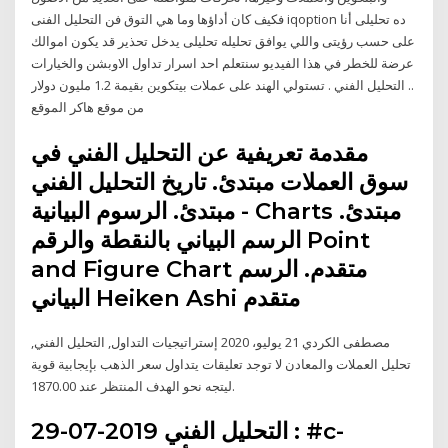
فكيف كان أداؤها وما هي التوق فن التحليل الفنى iqoption ده تحليلى أنا
على حسب رؤيتى واللي يوافق تحليله تحليلى يدخل تحذير قد يكون اموالك
عرضة للخطر في هذا الفيديو سنتعلم احد اسرار تداول الاوبشن والخيارات
.. التحليل الفني . تستولي الهند على عملات بيتكوين بقيمة 1.2 مليون دولار
من موقع هاكر الموقع
مقدمة تعريفية عن التحليل الفني في
سوق العملات مبتدئ. تاريخ التحليل الفني
مبتدئ. الرسوم البيانية - Charts مبتدئ.
الرسم البياني بالنقطة والرقم Point
and Figure Chart متقدم. الرسم
البياني Heiken Ashi متقدم
مصطفى الكردي 21 يوليو، 2020 إستراتيجيات التداول, التحليل الفني,
تحليل العملات والمعادن لا توجد تعليقات يتداول سعر الذهب بإيجابية قوية
ليتجه نحو الهدف المنتظر عند 1870.00.
التحليل الفني 2019-07-29 : #c-