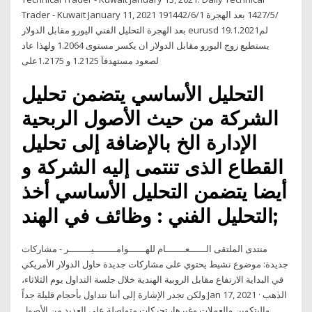
Trader - Kuwait January 11, 2021 19‏‏/5‏‏/1427 بعد الهجرة 1‏‏/6‏‏/1442
بعد الهجرة التحليل الفني اليورو مقابل الدولار eurusd 19.1.2021لم
يستطيع زوج اليورو مقابل الدولار ان يكسر مستوى 1.2064 ولهذا عاد
لصعود مستهدفآ 1.2125 و 1.2175على
التحليل الأساسي يتضمن تحليل
الشركة من حيث الأصول الربحية
الإدارة الخ بالإضافة إلى تحليل
القطاع الذى تنتمى إليه الشركة و
أيضا يتضمن التحليل الأساسي أخذ
التحليل الفني : وظائف في الهند;
منتدى الملتقى الــــــعـــــــام للهــــــوامــــــــيــــــــر - مشاركات
جديدة: موضوع نشيط يحتوي على مشاركات جديدة حاول الدولار الأمريكي
في البداية الارتفاع مقابل الروبية الهندية خلال جلسة التداول يوم الثلاثاء،
ولكن تجدر الإشارة إلى أننا نتداول بأحجام قليلة جداً Jan 17, 2021 · الذهب
والبتكوين والعملات وغيرها، تحركات متواصلة على العديد من الأصول