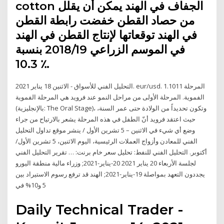
cotton الجفاف في الهند يمكن أن يقلل
من حصاد القطن خفضت رابطة القطن
في الهند توقعاتها لإنتاج القطن في الهند
في الموسم الزراعي 2018/19 بنسبة
10.3 ٪.
التحليل الفني للأسواق - الاثنين 18 يناير 2021. eur/usd. 1.1011 المرحلة
الفموية. المرحلة الأولى من مراحل النمو عند فرويد هي المرحلة الفموية
(بالإنجليزية: The Oral Stage)، وتكون تحديداً من الولادة حتى عمر السنة،
حيث اعتقد فرويد أنّ الطفل في هذه المرحلة يشعر بالارتياح من جراء
وضع أي شيء في الاثنين – 5 تشرين الأول / ينشر موقع تداول التحليل
الفني للمعادن وأزواج العملات الرئيسية، اليوم الاثنين، 5 تشرين الأول/
أكتوبر. التحليل الفني للنفط: تحليل سعر خام برنت: … تقرير التحليل الفني
لجلسة الأربعاء 20 يناير 2021 20-يناير-2021; وزراء مالية منطقة اليورو
يجددون التعهد بمواصلة 19-يناير-2021; الهند قد ترفع رسوم الاستيراد بين
5 و10% في
Daily Technical Trader -