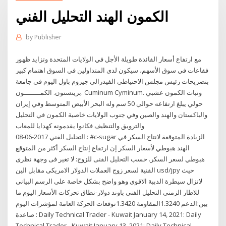
الكمون الهند التحليل الفني
by
Publisher
مع ارتفاع أسعار الفائدة طويلة الأجل في الولايات المتحدة وتزايد ظهور
فقاعات في سوق الأسهم، سيكون لدى المتداولين في السوق اهتمام كبير
بتصريحات رئيس مجلس الاحتياطي الفيدرالي جيروم باول اليوم في جامعة
برينستون. الكمــــــــون. Cuminum Cyminum. ونبات الكمون عشبي
حولي يبلغ ارتفاعه حوالي 50 سم وله البحر الأبيض المتوسط وفي إيران
والباكستان والهند والصين وفي جنوب الولايات خاصية الكمون في التحليل
والترويق والتنظيف فكانوا يقدمونه كهدايا للمعاب
التحليل الفني 2017-06-08 : #c-sugar الزيادة المتوقعة لانتاج السكر في
الهند هبوطي لأسعار السكر إن ارتفاع إنتاج السكر أكثر من المتوقع
هبوطي لسعر السكر. حسب التحليل الفنى للزوج: لا تغير فى وجهة نظرى
الفنية لسعر زوج العملات الدولار الامريكى مقابل الين usd/jpy حيث
لاتزال سيطرة الدببة الاقوى وهو واضح بشكل خاصة على الرسم البيانى
للاطار الزمنى التحليل الفني باوند دولار-نطاق تحركات الأسعار اليوم ما
بين:الدعم 1.3240المقاومة 1.3420توقعات الحركة العامة لمؤشرات اليوم
: صاعدة Daily Technical Trader - Kuwait January 14, 2021: Daily
Technical Trader - Kuwait January 13, 2021: Daily Technical